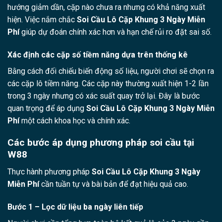
hướng giảm dần, cặp nào chưa ra nhưng có khả năng xuất
hiện. Việc nắm chắc
Soi Cầu Lô Cặp Khung 3 Ngày Miễn
Phí
giúp dự đoán chính xác hơn và hạn chế rủi ro đặt sai số.
Xác định các cặp số tiềm năng dựa trên thống kê
Bằng cách đối chiếu biến động số liệu, người chơi sẽ chọn ra
các cặp lô tiềm năng. Các cặp này thường xuất hiện 1-2 lần
trong 3 ngày nhưng có xác suất quay trở lại. Đây là bước
quan trọng để áp dụng
Soi Cầu Lô Cặp Khung 3 Ngày Miễn
Phí
một cách khoa học và chính xác.
Các bước áp dụng phương pháp soi cầu tại
W88
Thực hành phương pháp
Soi Cầu Lô Cặp Khung 3 Ngày
Miễn Phí
cần tuần tự và bài bản để đạt hiệu quả cao.
Bước 1 – Lọc dữ liệu ba ngày liên tiếp