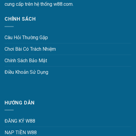
cung cấp trên hệ thống w88.com.
CHÍNH SÁCH
Câu Hỏi Thường Gặp
Chơi Bài Có Trách Nhiệm
Chính Sách Bảo Mật
Điều Khoản Sử Dụng
HƯỚNG DẪN
ĐĂNG KÝ W88
NẠP TIỀN W88