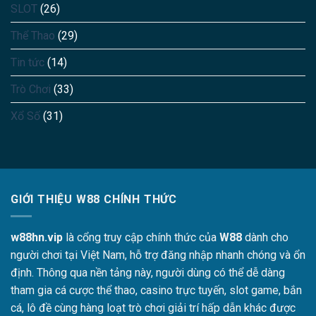
SLOT
(26)
Thể Thao
(29)
Tin tức
(14)
Trò Chơi
(33)
Xổ Số
(31)
GIỚI THIỆU W88 CHÍNH THỨC
w88hn.vip
là cổng truy cập chính thức của
W88
dành cho
người chơi tại Việt Nam, hỗ trợ đăng nhập nhanh chóng và ổn
định. Thông qua nền tảng này, người dùng có thể dễ dàng
tham gia cá cược thể thao, casino trực tuyến, slot game, bắn
cá, lô đề cùng hàng loạt trò chơi giải trí hấp dẫn khác được