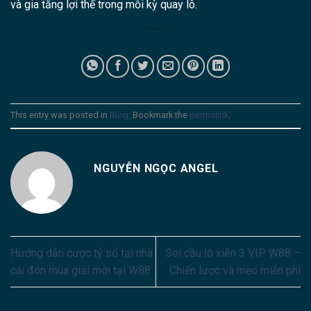
và gia tăng lợi thế trong mỗi kỳ quay lô.
This entry was posted in
Blog
. Bookmark the
permalink
.
NGUYỄN NGỌC ANGEL
Hướng dẫn cược tỷ số tại nhà
Soi cầu lô xiên 3 VIP W88 –
cái đón mùa giải mới tại W88
Chiến lược và mẹo miễn phí