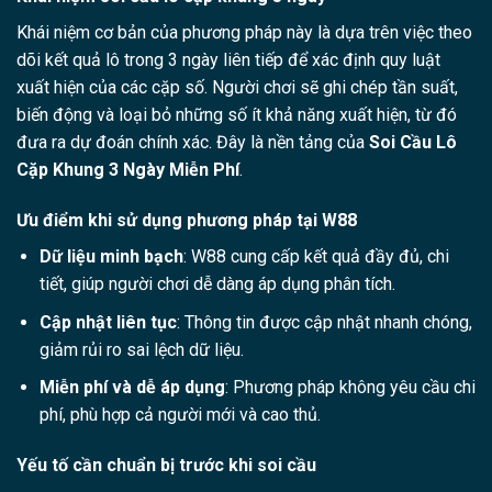
Khái niệm cơ bản của phương pháp này là dựa trên việc theo
dõi kết quả lô trong 3 ngày liên tiếp để xác định quy luật
xuất hiện của các cặp số. Người chơi sẽ ghi chép tần suất,
biến động và loại bỏ những số ít khả năng xuất hiện, từ đó
đưa ra dự đoán chính xác. Đây là nền tảng của
Soi Cầu Lô
Cặp Khung 3 Ngày Miễn Phí
.
Ưu điểm khi sử dụng phương pháp tại W88
Dữ liệu minh bạch
: W88 cung cấp kết quả đầy đủ, chi
tiết, giúp người chơi dễ dàng áp dụng phân tích.
Cập nhật liên tục
: Thông tin được cập nhật nhanh chóng,
giảm rủi ro sai lệch dữ liệu.
Miễn phí và dễ áp dụng
: Phương pháp không yêu cầu chi
phí, phù hợp cả người mới và cao thủ.
Yếu tố cần chuẩn bị trước khi soi cầu