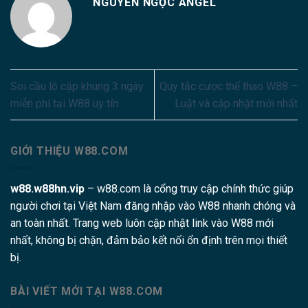
NGUYỄN NGỌC ANGEL
Soi cầu lô cặp khung 3 ngày
Quy tắc cược thể thao W88 –
miễn phí tại W88 uy tín
Luật và cập nhật mới nhất
GIỚI THIỆU W88.COM
w88.w88hn.vip
– w88.com là cổng truy cập chính thức giúp
người chơi tại Việt Nam đăng nhập vào W88 nhanh chóng và
an toàn nhất. Trang web luôn cập nhật link vào W88 mới
nhất, không bị chặn, đảm bảo kết nối ổn định trên mọi thiết
bị.
BÀI VIẾT MỚI TẠI W88.COM