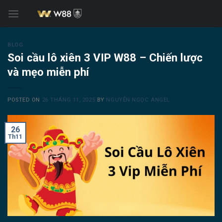
Skip
to
content
BLOG
Soi cầu lô xiên 3 VIP W88 – Chiến lược
và mẹo miễn phí
POSTED ON
26 THÁNG 11, 2025
BY
NGUYỄN NGỌC ANGEL
26
Th11