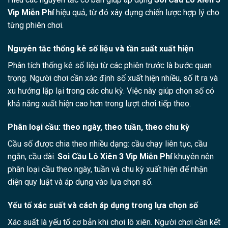
Vip Miễn Phí
hiệu quả, từ đó xây dựng chiến lược hợp lý cho
từng phiên chơi.
Nguyên tắc thống kê số liệu và tần suất xuất hiện
Phân tích thống kê số liệu từ các phiên trước là bước quan
trọng. Người chơi cần xác định số xuất hiện nhiều, số ít ra và
xu hướng lặp lại trong các chu kỳ. Việc này giúp chọn số có
khả năng xuất hiện cao hơn trong lượt chơi tiếp theo.
Phân loại cầu: theo ngày, theo tuần, theo chu kỳ
Cầu số được chia theo nhiều dạng: cầu chạy liên tục, cầu
ngắn, cầu dài.
Soi Cầu Lô Xiên 3 Vip Miễn Phí
khuyên nên
phân loại cầu theo ngày, tuần và chu kỳ xuất hiện để nhận
diện quy luật và áp dụng vào lựa chọn số.
Yếu tố xác suất và cách áp dụng trong lựa chọn số
Xác suất là yếu tố cơ bản khi chơi lô xiên. Người chơi cần kết