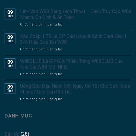
Link Vào W88 Bằng Điện Thoại – Cách Truy Cập W88
09
Th2
Nhanh, Ổn Định & An Toàn
ở
Chức năng bình luận bị tắt
Link
Vào
Kèo Chấp 1.75 Là Gì? Cách Đọc & Cách Chơi Kèo 1
09
W88
Th2
3/4 Hiệu Quả Tại W88
Bằng
ở
Chức năng bình luận bị tắt
Điện
Kèo
Thoại
Chấp
W88CLUB Là Gì? Giới Thiệu Trang W88CLUB Của
–
09
1.75
Cách
Th2
Nhà Cái W88 Mới Nhất
Là
Truy
ở
Chức năng bình luận bị tắt
Gì?
Cập
W88CLUB
Cách
W88
Là
Uống Sữa Đậu Nành Mỗi Ngày Có Tốt Cho Sức Khỏe
Đọc
09
Nhanh,
Gì?
&
Th2
Không? Giải Đáp Chi Tiết
Ổn
Giới
Cách
Định
ở
Chức năng bình luận bị tắt
Thiệu
Chơi
&
Uống
Trang
Kèo
An
Sữa
W88CLUB
1
Toàn
Đậu
DANH MỤC
Của
3/4
Nành
Nhà
Hiệu
Mỗi
Cái
Quả
Ngày
W88
Tại
Bắn Cá
(28)
Có
Mới