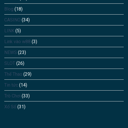
W88
Tốt
Nhất
Blog
(18)
Cho
Sức
Khỏe
CASINO
(34)
Không?
Giải
LINK
(5)
Đáp
Chi
Link vào w88
(3)
Tiết
NEWS
(23)
SLOT
(26)
Thể Thao
(29)
Tin tức
(14)
Trò Chơi
(33)
Xổ Số
(31)