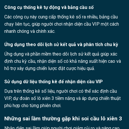
Công cụ thống kê tự động và bảng cầu số
Các công cụ này cung cấp thống kê số ra nhiều, bảng cầu
chạy liên tục, giúp người chơi nhận diện cầu VIP một cách
nhanh chóng và chính xác.
Ứng dụng theo dõi lịch sử kết quả và phân tích chu kỳ
Ứng dụng và phần mềm theo dõi lịch sử kết quả giúp xác
định chu kỳ cầu, nhận diện số có khả năng xuất hiện cao và
hỗ trợ xây dựng chiến lược đặt cược hiệu quả.
Sử dụng dữ liệu thống kê để nhận diện cầu VIP
Dựa trên thống kê số liệu, người chơi có thể xác định cầu
VIP, dự đoán số lô xiên 3 tiềm năng và áp dụng chiến thuật
phù hợp cho từng phiên chơi.
Những sai lầm thường gặp khi soi cầu lô xiên 3
Nhận diện sai lầm giúp người chơi giảm rủi ro và nâng cao