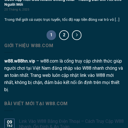
Người Mới
20 Tháng 6, 2025
Trong thế giới cá cược trực tuyến, tốc độ nạp tiền đóng vai trò vô [...]
1
2
GIỚI THIỆU W88.COM
w88.w88hn.vip
– w88.com là cổng truy cập chính thức giúp
người chơi tại Việt Nam đăng nhập vào W88 nhanh chóng và
an toàn nhất. Trang web luôn cập nhật link vào W88 mới
nhất, không bị chặn, đảm bảo kết nối ổn định trên mọi thiết
bị.
BÀI VIẾT MỚI TẠI W88.COM
Link Vào W88 Bằng Điện Thoại – Cách Truy Cập W88
09
Th2
Nhanh, Ổn Định & An Toàn