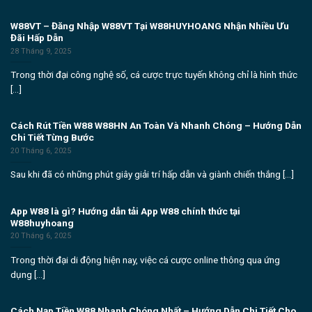
W88VT – Đăng Nhập W88VT Tại W88HUYHOANG Nhận Nhiều Ưu
Đãi Hấp Dẫn
28 Tháng 9, 2025
Trong thời đại công nghệ số, cá cược trực tuyến không chỉ là hình thức
[...]
Cách Rút Tiền W88 W88HN An Toàn Và Nhanh Chóng – Hướng Dẫn
Chi Tiết Từng Bước
20 Tháng 6, 2025
Sau khi đã có những phút giây giải trí hấp dẫn và giành chiến thắng [...]
App W88 là gì? Hướng dẫn tải App W88 chính thức tại
W88huyhoang
20 Tháng 6, 2025
Trong thời đại di động hiện nay, việc cá cược online thông qua ứng
dụng [...]
Cách Nạp Tiền W88 Nhanh Chóng Nhất – Hướng Dẫn Chi Tiết Cho