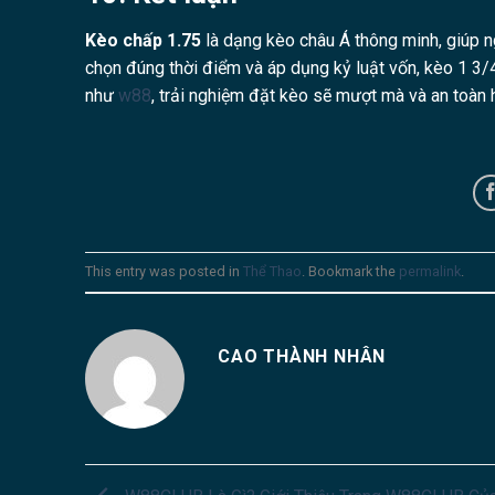
Kèo chấp 1.75
là dạng kèo châu Á thông minh, giúp 
chọn đúng thời điểm và áp dụng kỷ luật vốn, kèo 1 3/4
như
w88
, trải nghiệm đặt kèo sẽ mượt mà và an toàn 
This entry was posted in
Thể Thao
. Bookmark the
permalink
.
CAO THÀNH NHÂN