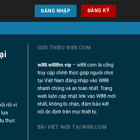
ĐĂNG KÝ
ĐĂNG NHẬP
GIỚI THIỆU W88.COM
ại
w88.w88hn.vip
– w88.com là cổng
truy cập chính thức giúp người chơi
tại Việt Nam đăng nhập vào W88
nhanh chóng và an toàn nhất. Trang
web luôn cập nhật link vào W88 mới
nhất, không bị chặn, đảm bảo kết
ối rối vì
nối ổn định trên mọi thiết bị.
 lựa
 dụ thực
BÀI VIẾT MỚI TẠI W88.COM