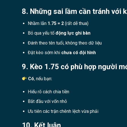
8. Những sai lầm cần tránh với 
Nhầm lẫn
1.75 = 2
(rất dễ thua)
Bỏ qua yếu tố
động lực ghi bàn
Đánh theo tên tuổi, không theo dữ liệu
Đặt kèo sớm khi
chưa có đội hình
9. Kèo 1.75 có phù hợp người m
Có
, nếu bạn:
Hiểu rõ cách chia tiền
Bắt đầu với vốn nhỏ
Ưu tiên các trận chênh lệch vừa phải
10. Kết luận