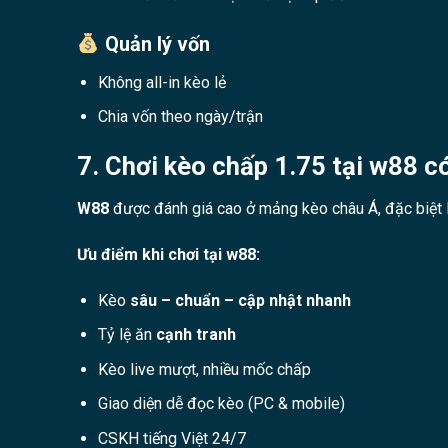
Quản lý vốn
Không all-in kèo lẻ
Chia vốn theo ngày/trận
7. Chơi kèo chấp 1.75 tại w88 có
W88
được đánh giá cao ở mảng kèo châu Á, đặc biệt l
Ưu điểm khi chơi tại w88:
Kèo
sâu – chuẩn – cập nhật nhanh
Tỷ lệ ăn
cạnh tranh
Kèo live mượt, nhiều mốc chấp
Giao diện dễ đọc kèo (PC & mobile)
CSKH tiếng Việt 24/7