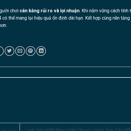
người chơi
cân bằng rủi ro và lợi nhuận
. Khi nắm vững cách tính t
 có thể mang lại hiệu quả ổn định dài hạn. Kết hợp cùng nền tảng 
hơn.
Link Vào W88 Bằng Điện Thoại – Cách Truy Cập W8