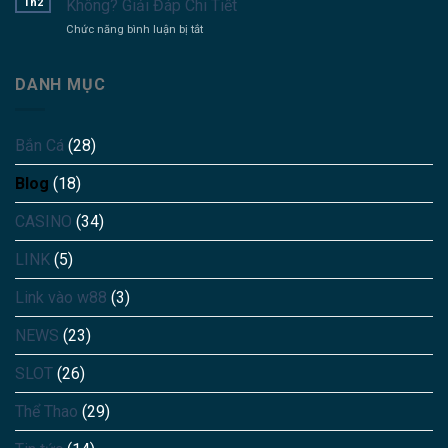
&
Th2
Không? Giải Đáp Chi Tiết
Ổn
Giới
Cách
Định
ở
Chức năng bình luận bị tắt
Thiệu
Chơi
&
Uống
Trang
Kèo
An
Sữa
W88CLUB
1
Toàn
Đậu
DANH MỤC
Của
3/4
Nành
Nhà
Hiệu
Mỗi
Cái
Quả
Ngày
W88
Tại
Bắn Cá
(28)
Có
Mới
W88
Tốt
Nhất
Blog
(18)
Cho
Sức
Khỏe
CASINO
(34)
Không?
Giải
LINK
(5)
Đáp
Chi
Link vào w88
(3)
Tiết
NEWS
(23)
SLOT
(26)
Thể Thao
(29)