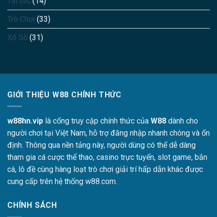
Tin tức
(14)
Trò Chơi
(33)
Xổ Số
(31)
GIỚI THIỆU W88 CHÍNH THỨC
w88hn.vip
là cổng truy cập chính thức của
W88
dành cho
người chơi tại Việt Nam, hỗ trợ đăng nhập nhanh chóng và ổn
định. Thông qua nền tảng này, người dùng có thể dễ dàng
tham gia cá cược thể thao, casino trực tuyến, slot game, bắn
cá, lô đề cùng hàng loạt trò chơi giải trí hấp dẫn khác được
cung cấp trên hệ thống w88.com.
CHÍNH SÁCH