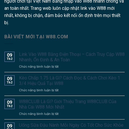
người chơi tại Việt Nam đăng nhập vào W88 nhanh chóng và
an toàn nhất. Trang web luôn cập nhật link vào W88 mới
nhất, không bị chặn, đảm bảo kết nối ổn định trên mọi thiết
bị.
BÀI VIẾT MỚI TẠI W88.COM
Link Vào W88 Bằng Điện Thoại – Cách Truy Cập W88
09
Th2
Nhanh, Ổn Định & An Toàn
ở
Chức năng bình luận bị tắt
Link
Vào
Kèo Chấp 1.75 Là Gì? Cách Đọc & Cách Chơi Kèo 1
09
W88
Th2
3/4 Hiệu Quả Tại W88
Bằng
ở
Chức năng bình luận bị tắt
Điện
Kèo
Thoại
Chấp
W88CLUB Là Gì? Giới Thiệu Trang W88CLUB Của
–
09
1.75
Cách
Th2
Nhà Cái W88 Mới Nhất
Là
Truy
ở
Chức năng bình luận bị tắt
Gì?
Cập
W88CLUB
Cách
W88
Là
Uống Sữa Đậu Nành Mỗi Ngày Có Tốt Cho Sức Khỏe
Đọc
09
Nhanh,
Gì?