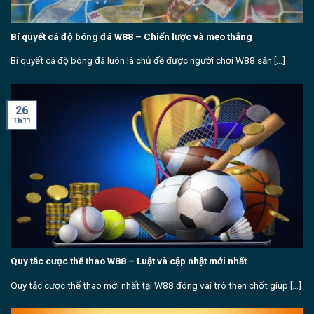
Bí quyết cá độ bóng đá W88 – Chiến lược và mẹo thắng
Bí quyết cá độ bóng đá luôn là chủ đề được người chơi W88 săn [...]
26
Th11
Quy tắc cược thể thao W88 – Luật và cập nhật mới nhất
Quy tắc cược thể thao mới nhất tại W88 đóng vai trò then chốt giúp [...]