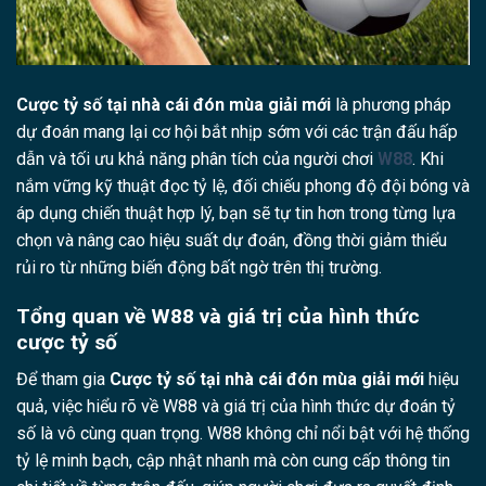
Cược tỷ số tại nhà cái đón mùa giải mới
là phương pháp
dự đoán mang lại cơ hội bắt nhịp sớm với các trận đấu hấp
dẫn và tối ưu khả năng phân tích của người chơi
W88
. Khi
nắm vững kỹ thuật đọc tỷ lệ, đối chiếu phong độ đội bóng và
áp dụng chiến thuật hợp lý, bạn sẽ tự tin hơn trong từng lựa
chọn và nâng cao hiệu suất dự đoán, đồng thời giảm thiểu
rủi ro từ những biến động bất ngờ trên thị trường.
Tổng quan về W88 và giá trị của hình thức
cược tỷ số
Để tham gia
Cược tỷ số tại nhà cái đón mùa giải mới
hiệu
quả, việc hiểu rõ về W88 và giá trị của hình thức dự đoán tỷ
số là vô cùng quan trọng. W88 không chỉ nổi bật với hệ thống
tỷ lệ minh bạch, cập nhật nhanh mà còn cung cấp thông tin