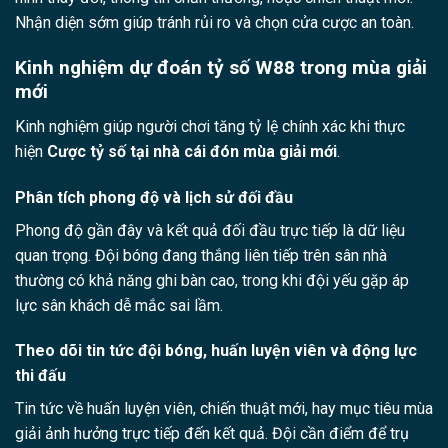
Nhận diện sớm giúp tránh rủi ro và chọn cửa cược an toàn.
Kinh nghiệm dự đoán tỷ số W88 trong mùa giải
mới
Kinh nghiệm giúp người chơi tăng tỷ lệ chính xác khi thực
hiện
Cược tỷ số tại nhà cái đón mùa giải mới
.
Phân tích phong độ và lịch sử đối đầu
Phong độ gần đây và kết quả đối đầu trực tiếp là dữ liệu
quan trọng. Đội bóng đang thắng liên tiếp trên sân nhà
thường có khả năng ghi bàn cao, trong khi đội yếu gặp áp
lực sân khách dễ mắc sai lầm.
Theo dõi tin tức đội bóng, huấn luyện viên và động lực
thi đấu
Tin tức về huấn luyện viên, chiến thuật mới, hay mục tiêu mùa
giải ảnh hưởng trực tiếp đến kết quả. Đội cần điểm để trụ