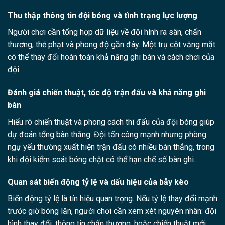
Thu thập thông tin đội bóng và tình trạng lực lượng
Người chơi cần tổng hợp dữ liệu về đội hình ra sân, chấn
thương, thẻ phạt và phong độ gần đây. Một trụ cột vắng mặt
có thể thay đổi hoàn toàn khả năng ghi bàn và cách chơi của
đội.
Đánh giá chiến thuật, tốc độ trận đấu và khả năng ghi
bàn
Hiểu rõ chiến thuật và phong cách thi đấu của đội bóng giúp
dự đoán tổng bàn thắng. Đội tấn công mạnh nhưng phòng
ngự yếu thường xuất hiện trận đấu có nhiều bàn thắng, trong
khi đội kiểm soát bóng chặt có thể hạn chế số bàn ghi.
Quan sát biến động tỷ lệ và dấu hiệu của bẫy kèo
Biến động tỷ lệ là tín hiệu quan trọng. Nếu tỷ lệ thay đổi mạnh
trước giờ bóng lăn, người chơi cần xem xét nguyên nhân: đội
hình thay đổi, thông tin chấn thương, hoặc chiến thuật mới.