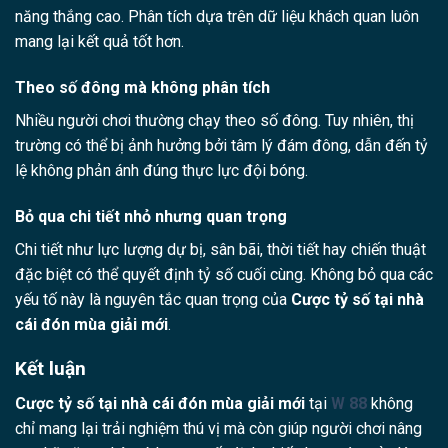
năng thắng cao. Phân tích dựa trên dữ liệu khách quan luôn
mang lại kết quả tốt hơn.
Theo số đông mà không phân tích
Nhiều người chơi thường chạy theo số đông. Tuy nhiên, thị
trường có thể bị ảnh hưởng bởi tâm lý đám đông, dẫn đến tỷ
lệ không phản ánh đúng thực lực đội bóng.
Bỏ qua chi tiết nhỏ nhưng quan trọng
Chi tiết như lực lượng dự bị, sân bãi, thời tiết hay chiến thuật
đặc biệt có thể quyết định tỷ số cuối cùng. Không bỏ qua các
yếu tố này là nguyên tắc quan trọng của
Cược tỷ số tại nhà
cái đón mùa giải mới
.
Kết luận
Cược tỷ số tại nhà cái đón mùa giải mới
tại
W 88
không
chỉ mang lại trải nghiệm thú vị mà còn giúp người chơi nâng