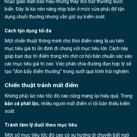
hoặc giao diện báo hiệu những thay đổi bất thường dưới
biển. Đây là lúc nên nâng nhịp bắn ở mức vừa phải để tận
dụng chuỗi thưởng nhưng vẫn giữ sự kiểm soát.
Cách tận dụng tối đa
Một chiến thuật thông minh cho thời điểm vàng là ưu tiên
mục tiêu giá trị ổn định đi chung với mục tiêu lớn. Cách này
giúp bạn duy trì điểm trong khi chờ cơ hội bắn chuẩn xác vào
các mục tiêu giá trị cao. Việc phân chia đường đạn hợp lý sẽ
tạo “đòn bẩy điểm thưởng” trong suốt quá trình trải nghiệm.
Chiến thuật tránh mất điểm
Không phải lúc nào tốc độ cao cũng mang lại hiệu quả. Trong
bắn cá phát lộc
, nhiều người mất điểm vì lối bắn thiếu kiểm
soát.
Tránh tâm lý đuổi theo mục tiêu
Một số mục tiêu tốc độ cao có xu hướng di chuyển bất ngờ