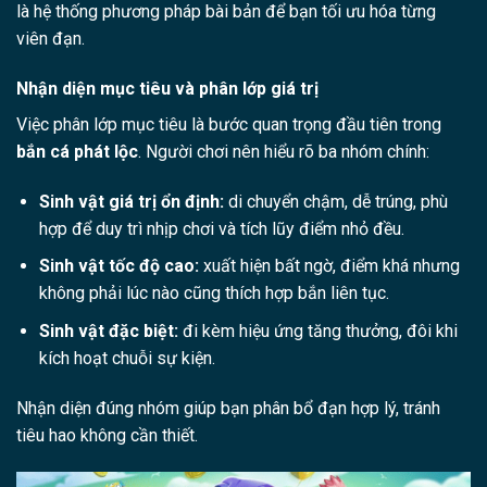
là hệ thống phương pháp bài bản để bạn tối ưu hóa từng
viên đạn.
Nhận diện mục tiêu và phân lớp giá trị
Việc phân lớp mục tiêu là bước quan trọng đầu tiên trong
bắn cá phát lộc
. Người chơi nên hiểu rõ ba nhóm chính:
Sinh vật giá trị ổn định:
di chuyển chậm, dễ trúng, phù
hợp để duy trì nhịp chơi và tích lũy điểm nhỏ đều.
Sinh vật tốc độ cao:
xuất hiện bất ngờ, điểm khá nhưng
không phải lúc nào cũng thích hợp bắn liên tục.
Sinh vật đặc biệt:
đi kèm hiệu ứng tăng thưởng, đôi khi
kích hoạt chuỗi sự kiện.
Nhận diện đúng nhóm giúp bạn phân bổ đạn hợp lý, tránh
tiêu hao không cần thiết.