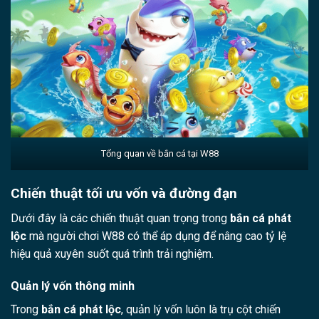
Tổng quan về bắn cá tại W88
Chiến thuật tối ưu vốn và đường đạn
Dưới đây là các chiến thuật quan trọng trong
bắn cá phát
lộc
mà người chơi W88 có thể áp dụng để nâng cao tỷ lệ
hiệu quả xuyên suốt quá trình trải nghiệm.
Quản lý vốn thông minh
Trong
bắn cá phát lộc
, quản lý vốn luôn là trụ cột chiến