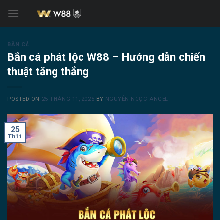
Skip
to
content
BẮN CÁ
Bắn cá phát lộc W88 – Hướng dẫn chiến
thuật tăng thắng
POSTED ON
25 THÁNG 11, 2025
BY
NGUYỄN NGỌC ANGEL
25
Th11