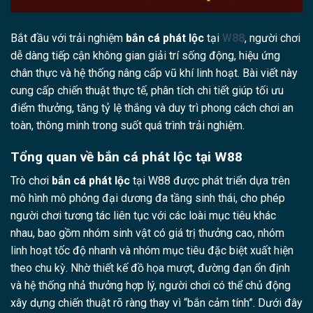
Bắt đầu với trải nghiệm
bắn cá phát lộc
tại
W88
, người chơi
dễ dàng tiếp cận không gian giải trí sống động, hiệu ứng
chân thực và hệ thống nâng cấp vũ khí linh hoạt. Bài viết này
cung cấp chiến thuật thực tế, phân tích chi tiết giúp tối ưu
điểm thưởng, tăng tỷ lệ thắng và duy trì phong cách chơi an
toàn, thông minh trong suốt quá trình trải nghiệm.
Tổng quan về bắn cá phát lộc tại W88
Trò chơi
bắn cá phát lộc
tại W88 được phát triển dựa trên
mô hình mô phỏng đại dương đa tầng sinh thái, cho phép
người chơi tương tác liên tục với các loài mục tiêu khác
nhau, bao gồm nhóm sinh vật có giá trị thưởng cao, nhóm
linh hoạt tốc độ nhanh và nhóm mục tiêu đặc biệt xuất hiện
theo chu kỳ. Nhờ thiết kế đồ họa mượt, đường đạn ổn định
và hệ thống nhả thưởng hợp lý, người chơi có thể chủ động
xây dựng chiến thuật rõ ràng thay vì “bắn cảm tính”. Dưới đây