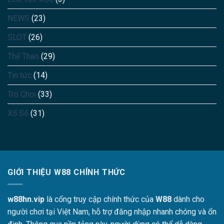
Tiết
NEWS
(23)
SLOT
(26)
Thể Thao
(29)
Tin tức
(14)
Trò Chơi
(33)
Xổ Số
(31)
GIỚI THIỆU W88 CHÍNH THỨC
w88hn.vip
là cổng truy cập chính thức của
W88
dành cho
người chơi tại Việt Nam, hỗ trợ đăng nhập nhanh chóng và ổn