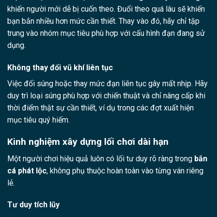
khiến người mới dễ bị cuốn theo. Đuổi theo quá lâu sẽ khiến
bạn bắn nhiều hơn mức cần thiết. Thay vào đó, hãy chỉ tập
trung vào nhóm mục tiêu phù hợp với cấu hình đạn đang sử
dụng.
Không thay đổi vũ khí liên tục
Việc đổi súng hoặc thay mức đạn liên tục gây mất nhịp. Hãy
duy trì loại súng phù hợp với chiến thuật và chỉ nâng cấp khi
thời điểm thật sự cần thiết, ví dụ trong các đợt xuất hiện
mục tiêu quý hiếm.
Kinh nghiệm xây dựng lối chơi dài hạn
Một người chơi hiệu quả luôn có lối tư duy rõ ràng trong
bắn
cá phát lộc
, không phụ thuộc hoàn toàn vào từng ván riêng
lẻ.
Tư duy tích lũy