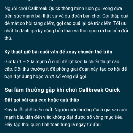
Người chơi Callbreak Quick thông minh luôn gọi vòng dựa
trên sức mạnh bài thật sự và dự đoán bàn chơi. Gọi thấp quá
dễ mất cơ hội tăng điểm, gọi cao quá lại dễ trừ điểm. Tối ưu
nhất là đánh giá kỹ năng bản thân và thói quen ra bài của đối
thủ.
Kỹ thuật giữ bài cuối ván để xoay chuyển thế trận
Giữ lại 1 – 2 lá mạnh ở cuối để lật kèo là chiến thuật cao
cấp. Đối thủ thường ít đề phòng giai đoạn này, tạo cơ hội để
bạn đạt đúng hoặc vượt số vòng đã gọi.
Sai lầm thường gặp khi chơi Callbreak Quick
Đặt gọi bài quá cao hoặc quá thấp
Đây là lỗi phổ biến nhất. Người mới thường đánh giá sai sức
mạnh bài, dẫn đến việc không đạt được số vòng mục tiêu.
Hãy tập thói quen tính toán từng lá ngay từ đầu.