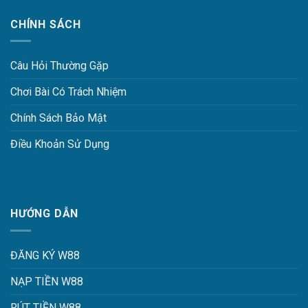
CHÍNH SÁCH
Câu Hỏi Thường Gặp
Chơi Bài Có Trách Nhiệm
Chính Sách Bảo Mật
Điều Khoản Sử Dụng
HƯỚNG DẪN
ĐĂNG KÝ W88
NẠP TIỀN W88
RÚT TIỀN W88