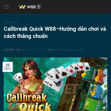
Skip
to
content
TRÒ CHƠI
Callbreak Quick W88–Hướng dẫn chơi và
cách thắng chuẩn
POSTED ON
25 THÁNG 11, 2025
BY
NGUYỄN NGỌC ANGEL
25
Th11