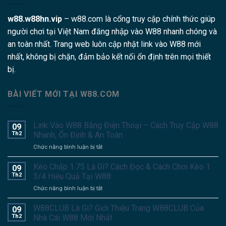
w88.w88hn.vip
– w88.com là cổng truy cập chính thức giúp
người chơi tại Việt Nam đăng nhập vào W88 nhanh chóng và
an toàn nhất. Trang web luôn cập nhật link vào W88 mới
nhất, không bị chặn, đảm bảo kết nối ổn định trên mọi thiết
bị.
BÀI VIẾT MỚI TẠI W88.COM
Link Vào W88 Bằng Điện Thoại – Cách Truy Cập W88
09
Th2
Nhanh, Ổn Định & An Toàn
ở
Chức năng bình luận bị tắt
Link
Vào
Kèo Chấp 1.75 Là Gì? Cách Đọc & Cách Chơi Kèo 1
09
W88
Th2
3/4 Hiệu Quả Tại W88
Bằng
ở
Chức năng bình luận bị tắt
Điện
Kèo
Thoại
Chấp
W88CLUB Là Gì? Giới Thiệu Trang W88CLUB Của
–
09
1.75
Cách
Th2
Nhà Cái W88 Mới Nhất
Là
Truy