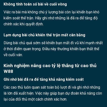
Không tính toán số bài về cuối vòng
Việc ra bài mà không chú ý lượng bài còn lại khiến bạn khó
kiểm soát thế trận. Hãy ghi nhớ những lá đã ra để tăng độ
chính xác khi quyết định.
Lạm dụng bài chủ khiến thế trận mất cân bằng
Dùng bài chủ quá sớm sẽ khiến bạn mất đi vũ khí mạnh nhất
ở thời điểm quan trọng. Điều này thường khiến bạn thất thế
về cuối ván.
Kinh nghiệm nâng cao tỷ lệ thắng từ cao thủ
W88
Ghi nhớ bài đã ra để tăng khả năng kiểm soát
Các cao thủ luôn quan sát toàn bộ lượt đi và ghi nhớ những
lá lớn đã xuất hiện. Việc này giúp bạn dự đoán khả năng còn
lại của đối thủ một cách chính xác hơn.