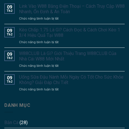
Link Vào W88 Bằng Điện Thoại – Cách Truy Cập W88
09
Th2
Nhanh, Ổn Định & An Toàn
ở
Chức năng bình luận bị tắt
Link
Vào
Kèo Chấp 1.75 Là Gì? Cách Đọc & Cách Chơi Kèo 1
09
W88
Th2
3/4 Hiệu Quả Tại W88
Bằng
ở
Chức năng bình luận bị tắt
Điện
Kèo
Thoại
Chấp
W88CLUB Là Gì? Giới Thiệu Trang W88CLUB Của
–
09
1.75
Cách
Th2
Nhà Cái W88 Mới Nhất
Là
Truy
ở
Chức năng bình luận bị tắt
Gì?
Cập
W88CLUB
Cách
W88
Là
Uống Sữa Đậu Nành Mỗi Ngày Có Tốt Cho Sức Khỏe
Đọc
09
Nhanh,
Gì?
&
Th2
Không? Giải Đáp Chi Tiết
Ổn
Giới
Cách
Định
ở
Chức năng bình luận bị tắt
Thiệu
Chơi
&
Uống
Trang
Kèo
An
Sữa
W88CLUB
1
Toàn
Đậu
DANH MỤC
Của
3/4
Nành
Nhà
Hiệu
Mỗi
Cái
Quả
Ngày
W88
Tại
Bắn Cá
(28)
Có
Mới
W88
Tốt