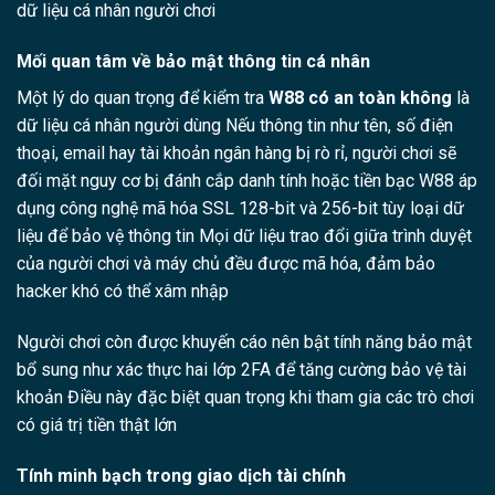
dữ liệu cá nhân người chơi
Mối quan tâm về bảo mật thông tin cá nhân
Một lý do quan trọng để kiểm tra
W88 có an toàn không
là
dữ liệu cá nhân người dùng Nếu thông tin như tên, số điện
thoại, email hay tài khoản ngân hàng bị rò rỉ, người chơi sẽ
đối mặt nguy cơ bị đánh cắp danh tính hoặc tiền bạc W88 áp
dụng công nghệ mã hóa SSL 128-bit và 256-bit tùy loại dữ
liệu để bảo vệ thông tin Mọi dữ liệu trao đổi giữa trình duyệt
của người chơi và máy chủ đều được mã hóa, đảm bảo
hacker khó có thể xâm nhập
Người chơi còn được khuyến cáo nên bật tính năng bảo mật
bổ sung như xác thực hai lớp 2FA để tăng cường bảo vệ tài
khoản Điều này đặc biệt quan trọng khi tham gia các trò chơi
có giá trị tiền thật lớn
Tính minh bạch trong giao dịch tài chính