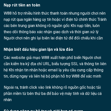
Nạp rút tiền an toàn
W88 hỗ trợ nhiều hình thức thanh toán nhưng người chơi nên
nạp rút qua ngân hàng uy tín hoặc ví điện tử chính thức Tránh
các bên trung gian không rõ nguồn gốc Khi nạp tiền, luôn
theo dõi thông báo xác nhận giao dịch và thời gian xử lý
Người chơi nên ghi lại biên lai điện tử để đối chiếu khi cần
Nhận biết dấu hiệu gian lận và lừa đảo
Các website giả mạo W88 xuất hiện phổ biến Người chơi
cần kiểm tra kỹ địa chỉ URL, biểu tượng SSL và thông tin liên
hệ Khi nhận tin nhắn hoặc email lạ yêu cầu cung cấp thông
tin, dừng ngay và liên hệ bộ phận hỗ trợ W88 để xác minh
Ngoài ra, tránh click vào link không rõ nguồn gốc hoặc tải
phần mềm từ bên thứ ba để bảo vệ máy tính và dữ liệu cá
nhân