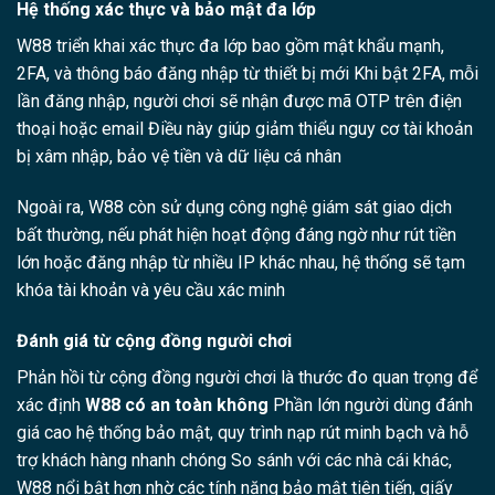
Hệ thống xác thực và bảo mật đa lớp
W88 triển khai xác thực đa lớp bao gồm mật khẩu mạnh,
2FA, và thông báo đăng nhập từ thiết bị mới Khi bật 2FA, mỗi
lần đăng nhập, người chơi sẽ nhận được mã OTP trên điện
thoại hoặc email Điều này giúp giảm thiểu nguy cơ tài khoản
bị xâm nhập, bảo vệ tiền và dữ liệu cá nhân
Ngoài ra, W88 còn sử dụng công nghệ giám sát giao dịch
bất thường, nếu phát hiện hoạt động đáng ngờ như rút tiền
lớn hoặc đăng nhập từ nhiều IP khác nhau, hệ thống sẽ tạm
khóa tài khoản và yêu cầu xác minh
Đánh giá từ cộng đồng người chơi
Phản hồi từ cộng đồng người chơi là thước đo quan trọng để
xác định
W88 có an toàn không
Phần lớn người dùng đánh
giá cao hệ thống bảo mật, quy trình nạp rút minh bạch và hỗ
trợ khách hàng nhanh chóng So sánh với các nhà cái khác,
W88 nổi bật hơn nhờ các tính năng bảo mật tiên tiến, giấy