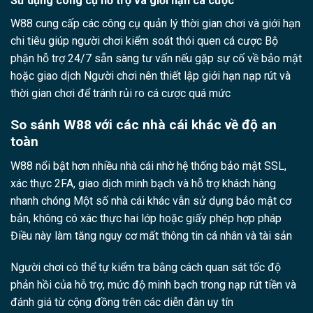
Sử dụng công cụ hỗ trợ và giới hạn cá cược
W88 cung cấp các công cụ quản lý thời gian chơi và giới hạn
chi tiêu giúp người chơi kiểm soát thói quen cá cược Bộ
phận hỗ trợ 24/7 sẵn sàng tư vấn nếu gặp sự cố về bảo mật
hoặc giao dịch Người chơi nên thiết lập giới hạn nạp rút và
thời gian chơi để tránh rủi ro cá cược quá mức
So sánh W88 với các nhà cái khác về độ an
toàn
W88 nổi bật hơn nhiều nhà cái nhờ hệ thống bảo mật SSL,
xác thực 2FA, giao dịch minh bạch và hỗ trợ khách hàng
nhanh chóng Một số nhà cái khác vẫn sử dụng bảo mật cơ
bản, không có xác thực hai lớp hoặc giấy phép hợp pháp
Điều này làm tăng nguy cơ mất thông tin cá nhân và tài sản
Người chơi có thể tự kiểm tra bằng cách quan sát tốc độ
phản hồi của hỗ trợ, mức độ minh bạch trong nạp rút tiền và
đánh giá từ cộng đồng trên các diễn đàn uy tín