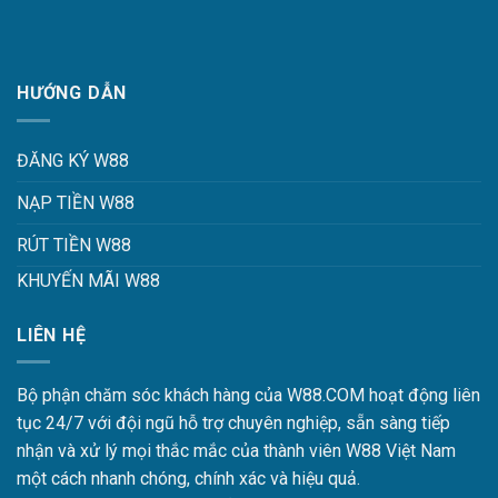
HƯỚNG DẪN
ĐĂNG KÝ W88
NẠP TIỀN W88
RÚT TIỀN W88
KHUYẾN MÃI W88
LIÊN HỆ
Bộ phận chăm sóc khách hàng của W88.COM hoạt động liên
tục 24/7 với đội ngũ hỗ trợ chuyên nghiệp, sẵn sàng tiếp
nhận và xử lý mọi thắc mắc của thành viên W88 Việt Nam
một cách nhanh chóng, chính xác và hiệu quả.