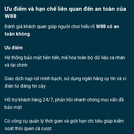
Ưu điểm và hạn chế liên quan đến an toàn của
W88
Đánh giá khách quan giúp người chơi hiểu rõ
W88 có an
toàn không
Ưu điểm
Hệ thống bảo mật tiên tiến, mã hóa toàn bộ dữ liệu cá nhân
và tài chính
Giao dịch nạp rút minh bạch, sử dụng ngân hàng uy tín và ví
điện tử đáng tin cậy
Hỗ trợ khách hàng 24/7, phản hồi nhanh chóng mọi vấn đề
bảo mật
Có công cụ quản lý thời gian và giới hạn chi tiêu giúp kiểm
soát thói quen cá cược