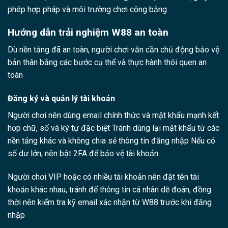
phép hợp pháp và môi trường chơi công bằng
Hướng dẫn trải nghiệm W88 an toàn
Dù nền tảng đã an toàn, người chơi vẫn cần chủ động bảo vệ
bản thân bằng các bước cụ thể và thực hành thói quen an
toàn
Đăng ký và quản lý tài khoản
Người chơi nên dùng email chính thức và mật khẩu mạnh kết
hợp chữ, số và ký tự đặc biệt Tránh dùng lại mật khẩu từ các
nền tảng khác và không chia sẻ thông tin đăng nhập Nếu có
số dư lớn, nên bật 2FA để bảo vệ tài khoản
Người chơi VIP hoặc có nhiều tài khoản nên đặt tên tài
khoản khác nhau, tránh để thông tin cá nhân dễ đoán, đồng
thời nên kiểm tra kỹ email xác nhận từ W88 trước khi đăng
nhập