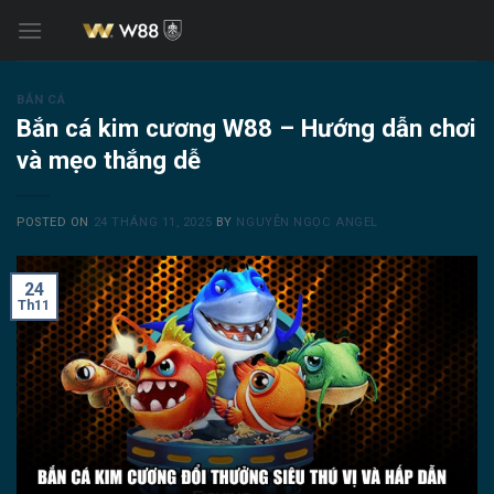
Skip
to
content
BẮN CÁ
Bắn cá kim cương W88 – Hướng dẫn chơi
và mẹo thắng dễ
POSTED ON
24 THÁNG 11, 2025
BY
NGUYỄN NGỌC ANGEL
24
Th11