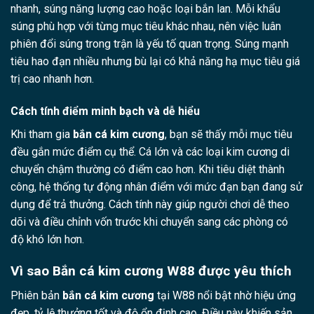
nhanh, súng năng lượng cao hoặc loại bắn lan. Mỗi khẩu
súng phù hợp với từng mục tiêu khác nhau, nên việc luân
phiên đổi súng trong trận là yếu tố quan trọng. Súng mạnh
tiêu hao đạn nhiều nhưng bù lại có khả năng hạ mục tiêu giá
trị cao nhanh hơn.
Cách tính điểm minh bạch và dễ hiểu
Khi tham gia
bắn cá kim cương
, bạn sẽ thấy mỗi mục tiêu
đều gắn mức điểm cụ thể. Cá lớn và các loại kim cương di
chuyển chậm thường có điểm cao hơn. Khi tiêu diệt thành
công, hệ thống tự động nhân điểm với mức đạn bạn đang sử
dụng để trả thưởng. Cách tính này giúp người chơi dễ theo
dõi và điều chỉnh vốn trước khi chuyển sang các phòng có
độ khó lớn hơn.
Vì sao Bắn cá kim cương W88 được yêu thích
Phiên bản
bắn cá kim cương
tại W88 nổi bật nhờ hiệu ứng
đẹp, tỷ lệ thưởng tốt và độ ổn định cao. Điều này khiến sản