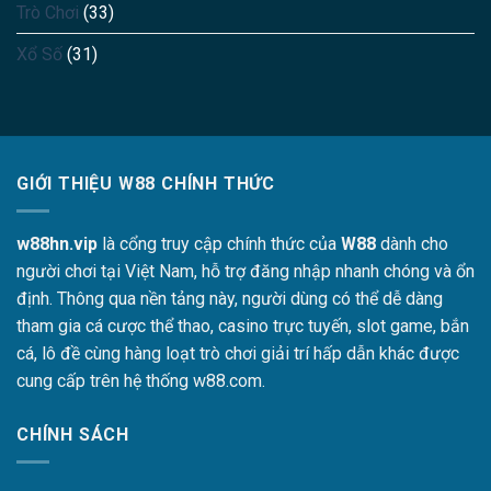
Trò Chơi
(33)
Xổ Số
(31)
GIỚI THIỆU W88 CHÍNH THỨC
w88hn.vip
là cổng truy cập chính thức của
W88
dành cho
người chơi tại Việt Nam, hỗ trợ đăng nhập nhanh chóng và ổn
định. Thông qua nền tảng này, người dùng có thể dễ dàng
tham gia cá cược thể thao, casino trực tuyến, slot game, bắn
cá, lô đề cùng hàng loạt trò chơi giải trí hấp dẫn khác được
cung cấp trên hệ thống w88.com.
CHÍNH SÁCH