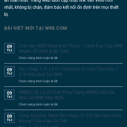
an toàn nhất. Trang web luôn cập nhật link vào W88 mới
nhất, không bị chặn, đảm bảo kết nối ổn định trên mọi thiết
bị.
BÀI VIẾT MỚI TẠI W88.COM
Link Vào W88 Bằng Điện Thoại – Cách Truy Cập W88
09
Th2
Nhanh, Ổn Định & An Toàn
ở
Chức năng bình luận bị tắt
Link
Vào
Kèo Chấp 1.75 Là Gì? Cách Đọc & Cách Chơi Kèo 1
09
W88
Th2
3/4 Hiệu Quả Tại W88
Bằng
ở
Chức năng bình luận bị tắt
Điện
Kèo
Thoại
Chấp
W88CLUB Là Gì? Giới Thiệu Trang W88CLUB Của
–
09
1.75
Cách
Th2
Nhà Cái W88 Mới Nhất
Là
Truy
ở
Chức năng bình luận bị tắt
Gì?
Cập
W88CLUB
Cách
W88
Là
Uống Sữa Đậu Nành Mỗi Ngày Có Tốt Cho Sức Khỏe
Đọc
09
Nhanh,
Gì?
&
Th2
Không? Giải Đáp Chi Tiết
Ổn
Giới
Cách
Định