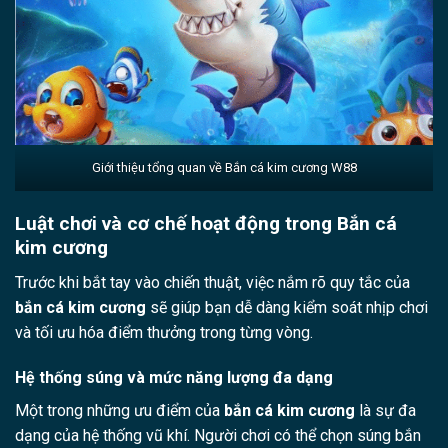
Giới thiệu tổng quan về Bắn cá kim cương W88
Luật chơi và cơ chế hoạt động trong Bắn cá
kim cương
Trước khi bắt tay vào chiến thuật, việc nắm rõ quy tắc của
bắn cá kim cương
sẽ giúp bạn dễ dàng kiểm soát nhịp chơi
và tối ưu hóa điểm thưởng trong từng vòng.
Hệ thống súng và mức năng lượng đa dạng
Một trong những ưu điểm của
bắn cá kim cương
là sự đa
dạng của hệ thống vũ khí. Người chơi có thể chọn súng bắn