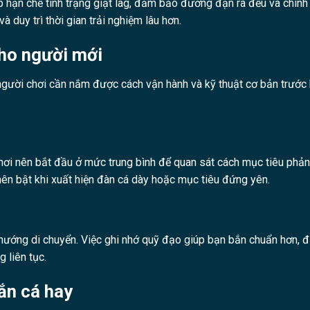
 hạn chế tình trạng giật lag, đảm bảo đường đạn ra đều và chính 
 duy trì thời gian trải nghiệm lâu hơn.
ho người mới
 người chơi cần nắm được cách vận hành và kỹ thuật cơ bản trước 
chơi nên bắt đầu ở mức trung bình để quan sát cách mục tiêu phản
 nên bật khi xuất hiện đàn cá dày hoặc mục tiêu đứng yên.
hướng di chuyển. Việc ghi nhớ quỹ đạo giúp bạn bắn chuẩn hơn, đ
 liên tục.
ắn cá hay