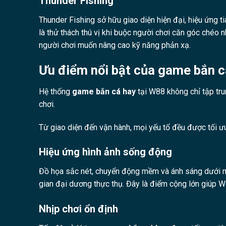
Thunder Fishing
Thunder Fishing sở hữu giao diện hiện đại, hiệu ứng t
là thử thách thú vị khi buộc người chơi căn góc chéo n
người chơi muốn nâng cao kỹ năng phản xạ.
Ưu điểm nổi bật của game bắn c
Hệ thống
game bắn cá hay
tại W88 không chỉ tập tru
chơi.
Từ giao diện đến vận hành, mọi yếu tố đều được tối ư
Hiệu ứng hình ảnh sống động
Đồ họa sắc nét, chuyển động mềm và ánh sáng dưới n
gian đại dương thực thụ. Đây là điểm cộng lớn giúp W8
Nhịp chơi ổn định