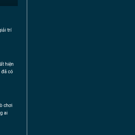
ải trí
ất hiện
i đã có
ò chơi
g ai