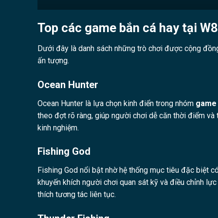
Top các game bắn cá hay tại W
Dưới đây là danh sách những trò chơi được cộng đồng đ
ấn tượng.
Ocean Hunter
Ocean Hunter là lựa chọn kinh điển trong nhóm
game 
theo đợt rõ ràng, giúp người chơi dễ căn thời điểm v
kinh nghiệm.
Fishing God
Fishing God nổi bật nhờ hệ thống mục tiêu đặc biệt có
khuyến khích người chơi quan sát kỹ và điều chỉnh lực 
thích tương tác liên tục.