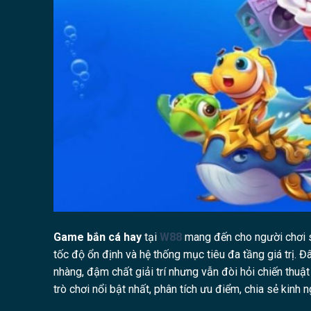
Game bắn cá hay
tại
W88
mang đến cho người chơi s
tốc độ ổn định và hệ thống mục tiêu đa tầng giá trị. 
nhàng, đậm chất giải trí nhưng vẫn đòi hỏi chiến thuậ
trò chơi nổi bật nhất, phân tích ưu điểm, chia sẻ kinh 