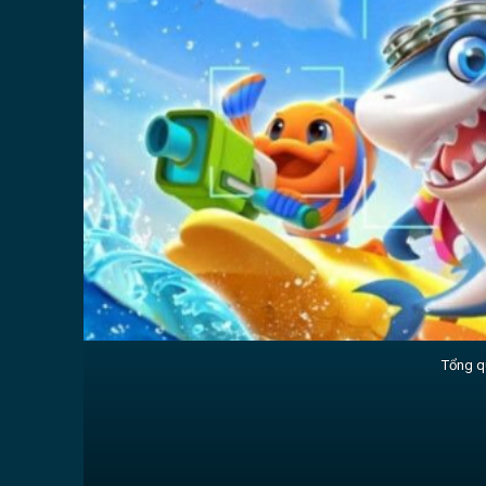
Tổng q