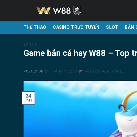
Skip
to
content
THỂ THAO
CASINO TRỰC TUYẾN
SLOT
BẮN 
BẮN CÁ
Game bắn cá hay W88 – Top trò
POSTED ON
24 THÁNG 11, 2025
BY
NGUYỄN NGỌC ANGEL
24
Th11