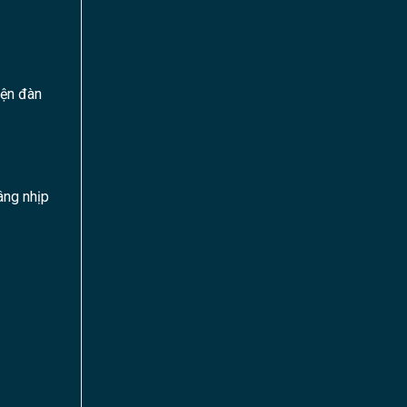
iện đàn
âng nhịp