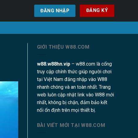
ĐĂNG KÝ
ĐĂNG NHẬP
GIỚI THIỆU W88.COM
w88.w88hn.vip
– w88.com là cổng
truy cập chính thức giúp người chơi
tại Việt Nam đăng nhập vào W88
nhanh chóng và an toàn nhất. Trang
web luôn cập nhật link vào W88 mới
nhất, không bị chặn, đảm bảo kết
nối ổn định trên mọi thiết bị.
BÀI VIẾT MỚI TẠI W88.COM