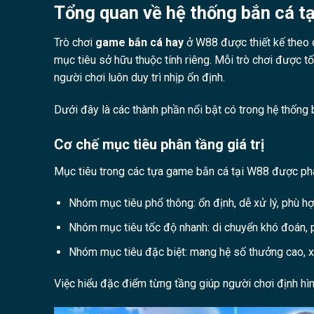
Tổng quan về hệ thống bắn cá t
Trò chơi
game bắn cá hay
ở W88 được thiết kế theo 
mục tiêu sở hữu thuộc tính riêng. Mỗi trò chơi được t
người chơi luôn duy trì nhịp ổn định.
Dưới đây là các thành phần nổi bật có trong hệ thống
Cơ chế mục tiêu phân tầng giá trị
Mục tiêu trong các tựa game bắn cá tại W88 được phâ
Nhóm mục tiêu phổ thông: ổn định, dễ xử lý, phù hợp
Nhóm mục tiêu tốc độ nhanh: di chuyển khó đoán, 
Nhóm mục tiêu đặc biệt: mang hệ số thưởng cao, xuấ
Việc hiểu đặc điểm từng tầng giúp người chơi định hìn