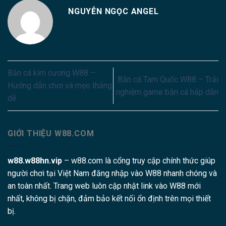
NGUYỄN NGỌC ANGEL
Bắn cá kim cương W88 –
Bắn cá Tam Quốc W88 – Trải
Hướng dẫn chơi và mẹo thắng
nghiệm game bắn cá hấp dẫn
dễ
GIỚI THIỆU W88.COM
w88.w88hn.vip
– w88.com là cổng truy cập chính thức giúp
người chơi tại Việt Nam đăng nhập vào W88 nhanh chóng và
an toàn nhất. Trang web luôn cập nhật link vào W88 mới
nhất, không bị chặn, đảm bảo kết nối ổn định trên mọi thiết
bị.