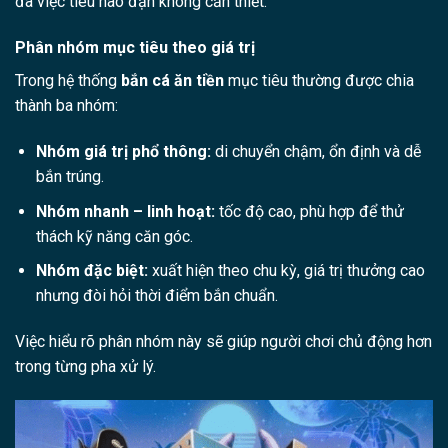
đa việc tiêu hao đạn không cần thiết.
Phân nhóm mục tiêu theo giá trị
Trong hệ thống
bắn cá ăn tiền
mục tiêu thường được chia
thành ba nhóm:
Nhóm giá trị phổ thông:
di chuyển chậm, ổn định và dễ
bắn trúng.
Nhóm nhanh – linh hoạt:
tốc độ cao, phù hợp để thử
thách kỹ năng căn góc.
Nhóm đặc biệt:
xuất hiện theo chu kỳ, giá trị thưởng cao
nhưng đòi hỏi thời điểm bắn chuẩn.
Việc hiểu rõ phân nhóm này sẽ giúp người chơi chủ động hơn
trong từng pha xử lý.