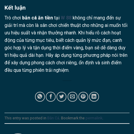
Kết luận
Trò chơi
bắn cá ăn tiền
tại
W 88
không chỉ mang đến sự
giải trí mà còn là sân chơi chiến thuật cho những ai muốn tối
ưu hiệu suất và nhận thưởng nhanh. Khi hiểu rõ cách hoạt
động của từng mục tiêu, biết cách quản lý mức đạn, canh
góc hợp lý và tận dụng thời điểm vàng, bạn sẽ dễ dàng duy
trì hiệu quả dài hạn. Hãy áp dụng từng phương pháp nói trên
để xây dựng phong cách chơi riêng, ổn định và sinh điểm
đều qua từng phiên trải nghiệm.
This entry was posted in
Bắn Cá
. Bookmark the
permalink
.