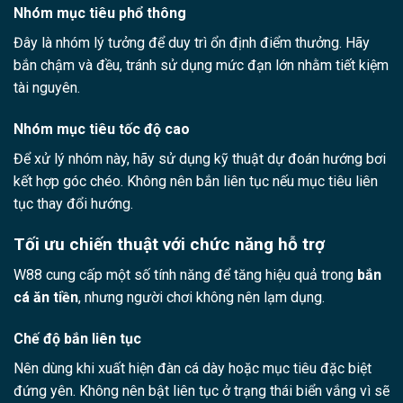
Nhóm mục tiêu phổ thông
Đây là nhóm lý tưởng để duy trì ổn định điểm thưởng. Hãy
bắn chậm và đều, tránh sử dụng mức đạn lớn nhằm tiết kiệm
tài nguyên.
Nhóm mục tiêu tốc độ cao
Để xử lý nhóm này, hãy sử dụng kỹ thuật dự đoán hướng bơi
kết hợp góc chéo. Không nên bắn liên tục nếu mục tiêu liên
tục thay đổi hướng.
Tối ưu chiến thuật với chức năng hỗ trợ
W88 cung cấp một số tính năng để tăng hiệu quả trong
bắn
cá ăn tiền
, nhưng người chơi không nên lạm dụng.
Chế độ bắn liên tục
Nên dùng khi xuất hiện đàn cá dày hoặc mục tiêu đặc biệt
đứng yên. Không nên bật liên tục ở trạng thái biển vắng vì sẽ