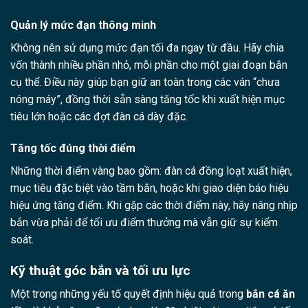
Quản lý mức đạn thông minh
Không nên sử dụng mức đạn tối đa ngay từ đầu. Hãy chia
vốn thành nhiều phần nhỏ, mỗi phần cho một giai đoạn bắn
cụ thể. Điều này giúp bạn giữ an toàn trong các ván “chưa
nóng máy”, đồng thời sẵn sàng tăng tốc khi xuất hiện mục
tiêu lớn hoặc các đợt đàn cá dày đặc.
Tăng tốc đúng thời điểm
Những thời điểm vàng bao gồm: đàn cá đồng loạt xuất hiện,
mục tiêu đặc biệt vào tầm bắn, hoặc khi giao diện báo hiệu
hiệu ứng tăng điểm. Khi gặp các thời điểm này, hãy nâng nhịp
bắn vừa phải để tối ưu điểm thưởng mà vẫn giữ sự kiểm
soát.
Kỹ thuật góc bắn và tối ưu lực
Một trong những yếu tố quyết định hiệu quả trong
bắn cá ăn