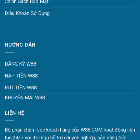
Chính Sách Bảo Mật
Điều Khoản Sử Dụng
HƯỚNG DẪN
ĐĂNG KÝ W88
NẠP TIỀN W88
RÚT TIỀN W88
KHUYẾN MÃI W88
LIÊN HỆ
Bộ phận chăm sóc khách hàng của W88.COM hoạt động liên
tục 24/7 với đội ngũ hỗ trợ chuyên nghiệp, sẵn sàng tiếp