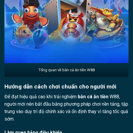
Tổng quan về bắn cá ăn tiền W88
Hướng dẫn cách chơi chuẩn cho người mới
Để đạt hiệu quả cao khi trải nghiệm
bắn cá ăn tiền
W88,
người mới nên bắt đầu bằng phương pháp chơi nền tảng, tập
trung vào duy trì độ chính xác và ổn định thay vì tăng tốc quá
sớm.
Làm quen bảng điều khiển