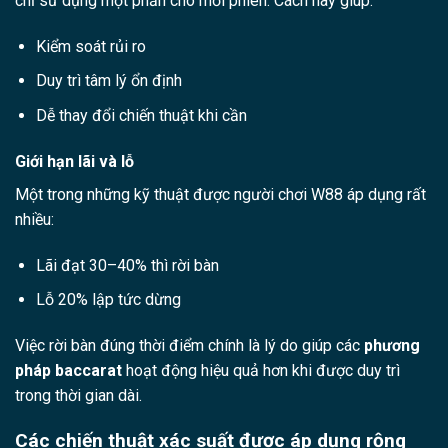
chỉ sử dụng một phần cho mỗi phiên. Cách này giúp:
Kiểm soát rủi ro
Duy trì tâm lý ổn định
Dễ thay đổi chiến thuật khi cần
Giới hạn lãi và lỗ
Một trong những kỹ thuật được người chơi W88 áp dụng rất
nhiều:
Lãi đạt 30–40% thì rời bàn
Lỗ 20% lập tức dừng
Việc rời bàn đúng thời điểm chính là lý do giúp các
phương
pháp baccarat
hoạt động hiệu quả hơn khi được duy trì
trong thời gian dài.
Các chiến thuật xác suất được áp dụng rộng