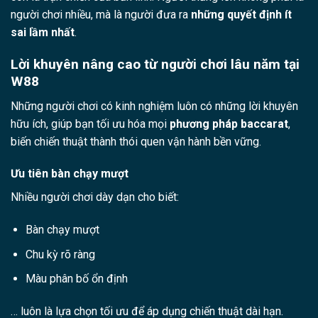
người chơi nhiều, mà là người đưa ra
những quyết định ít
sai lầm nhất
.
Lời khuyên nâng cao từ người chơi lâu năm tại
W88
Những người chơi có kinh nghiệm luôn có những lời khuyên
hữu ích, giúp bạn tối ưu hóa mọi
phương pháp baccarat
,
biến chiến thuật thành thói quen vận hành bền vững.
Ưu tiên bàn chạy mượt
Nhiều người chơi dày dạn cho biết:
Bàn chạy mượt
Chu kỳ rõ ràng
Màu phân bố ổn định
… luôn là lựa chọn tối ưu để áp dụng chiến thuật dài hạn.