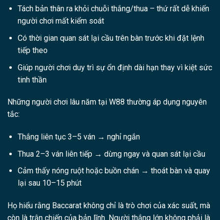
Tách bản thân ra khỏi chuỗi thắng/thua – thứ rất dễ khiến
người chơi mất kiểm soát
Có thời gian quan sát lại cầu trên bàn trước khi đặt lệnh
tiếp theo
Giúp người chơi duy trì sự ổn định dài hạn thay vì kiệt sức
tinh thần
Những người chơi lâu năm tại W88 thường áp dụng nguyên
tắc:
Thắng liên tục 3–5 ván → nghỉ ngắn
Thua 2–3 ván liên tiếp → dừng ngay và quan sát lại cầu
Cảm thấy nóng ruột hoặc buồn chán → thoát bàn và quay
lại sau 10–15 phút
Họ hiểu rằng Baccarat không chỉ là trò chơi của xác suất, mà
còn là trận chiến của bản lĩnh. Người thắng lớn không phải là