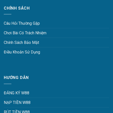
CHÍNH SÁCH
Câu Hỏi Thường Gặp
Chơi Bài Có Trách Nhiệm
Chính Sách Bảo Mật
Điều Khoản Sử Dụng
HƯỚNG DẪN
ĐĂNG KÝ W88
NẠP TIỀN W88
RÚT TIỀN W88