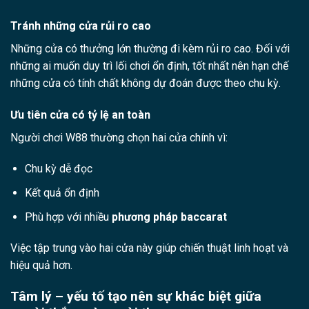
Tránh những cửa rủi ro cao
Những cửa có thưởng lớn thường đi kèm rủi ro cao. Đối với
những ai muốn duy trì lối chơi ổn định, tốt nhất nên hạn chế
những cửa có tính chất không dự đoán được theo chu kỳ.
Ưu tiên cửa có tỷ lệ an toàn
Người chơi W88 thường chọn hai cửa chính vì:
Chu kỳ dễ đọc
Kết quả ổn định
Phù hợp với nhiều
phương pháp baccarat
Việc tập trung vào hai cửa này giúp chiến thuật linh hoạt và
hiệu quả hơn.
Tâm lý – yếu tố tạo nên sự khác biệt giữa