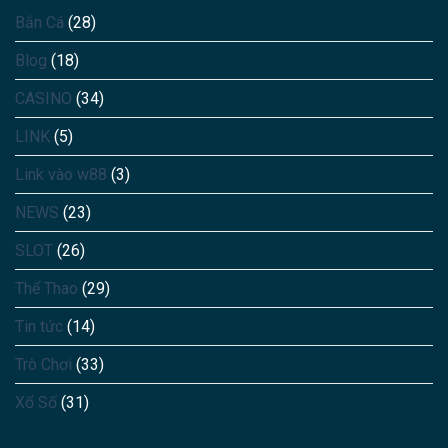
Ngày
W88
Tại
Bắn Cá
(28)
Có
Mới
W88
Tốt
Nhất
Blog
(18)
Cho
Sức
Khỏe
CASINO
(34)
Không?
Giải
LINK
(5)
Đáp
Chi
Link vào w88
(3)
Tiết
NEWS
(23)
SLOT
(26)
Thể Thao
(29)
Tin tức
(14)
Trò Chơi
(33)
Xổ Số
(31)