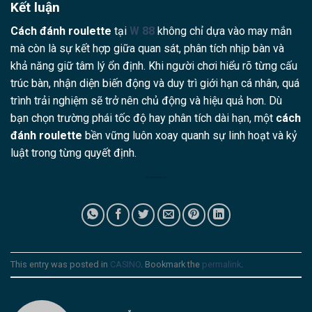
Kết luận
Cách đánh roulette
tại
W 88
không chỉ dựa vào may mắn
mà còn là sự kết hợp giữa quan sát, phân tích nhịp bàn và
khả năng giữ tâm lý ổn định. Khi người chơi hiểu rõ từng cấu
trúc bàn, nhận diện biến động và duy trì giới hạn cá nhân, quá
trình trải nghiệm sẽ trở nên chủ động và hiệu quả hơn. Dù
bạn chọn trường phái tốc độ hay phân tích dài hạn, một
cách
đánh roulette
bền vững luôn xoay quanh sự linh hoạt và kỷ
luật trong từng quyết định.
This entry was posted in
CASINO
. Bookmark the
permalink
.