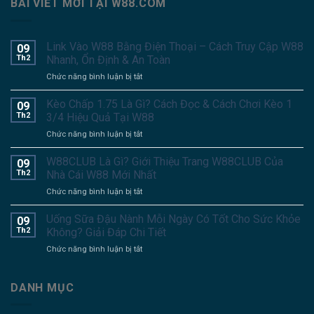
BÀI VIẾT MỚI TẠI W88.COM
Link Vào W88 Bằng Điện Thoại – Cách Truy Cập W88
09
Th2
Nhanh, Ổn Định & An Toàn
ở
Chức năng bình luận bị tắt
Link
Vào
Kèo Chấp 1.75 Là Gì? Cách Đọc & Cách Chơi Kèo 1
09
W88
Th2
3/4 Hiệu Quả Tại W88
Bằng
ở
Chức năng bình luận bị tắt
Điện
Kèo
Thoại
Chấp
W88CLUB Là Gì? Giới Thiệu Trang W88CLUB Của
–
09
1.75
Cách
Th2
Nhà Cái W88 Mới Nhất
Là
Truy
ở
Chức năng bình luận bị tắt
Gì?
Cập
W88CLUB
Cách
W88
Là
Uống Sữa Đậu Nành Mỗi Ngày Có Tốt Cho Sức Khỏe
Đọc
09
Nhanh,
Gì?
&
Th2
Không? Giải Đáp Chi Tiết
Ổn
Giới
Cách
Định
ở
Chức năng bình luận bị tắt
Thiệu
Chơi
&
Uống
Trang
Kèo
An
Sữa
W88CLUB
1
Toàn
Đậu
DANH MỤC
Của
3/4
Nành
Nhà
Hiệu
Mỗi
Cái
Quả