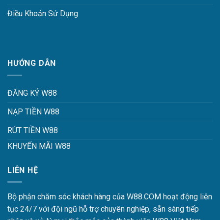
Điều Khoản Sử Dụng
HƯỚNG DẪN
ĐĂNG KÝ W88
NẠP TIỀN W88
RÚT TIỀN W88
KHUYẾN MÃI W88
LIÊN HỆ
Bộ phận chăm sóc khách hàng của W88.COM hoạt động liên
tục 24/7 với đội ngũ hỗ trợ chuyên nghiệp, sẵn sàng tiếp