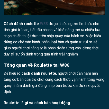
Cách đánh roulette
W88
được nhiều người tìm hiểu nhờ
tính giải trí cao, tiết tấu nhanh và khả năng mở ra nhiều lựa
chọn chiến thuật dựa trên nhịp quay của bánh xe. Việc hiểu
đúng cơ chế vận hành, phân loại bàn và quản trị rủi ro sẽ
giúp người chơi nâng tỷ lệ phán đoán từng ván, đồng thời
duy trì sự ổn định trong quá trình trải nghiệm.
Tổng quan về Roulette tại W88
Để hiểu rõ
cách đánh roulette
, người chơi cần nắm nền
tảng cơ bản của trò chơi cùng cách thức vận hành từng vòng
quay nhằm đánh giá đúng nhịp bàn trước khi đưa ra quyết
định.
Roulette là gì và cách bàn hoạt động