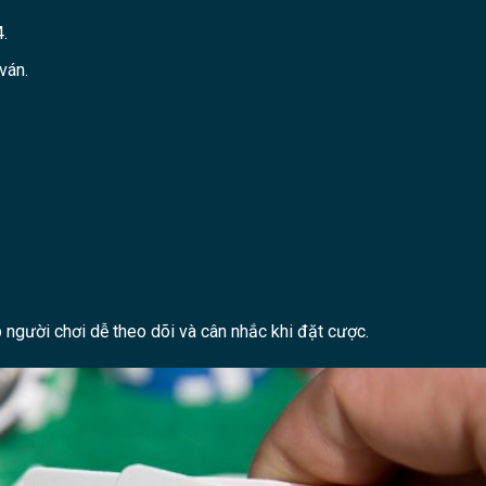
.
ván.
p người chơi dễ theo dõi và cân nhắc khi đặt cược.