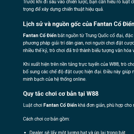
Trước khi đi sâu vào chiến lược, bạn cần hiểu rõ luật 
trọng để xây dựng chiến thuật hiệu quả.
Lịch sử và nguồn gốc của Fantan Cổ Điể
Fantan Cổ Điển
bắt nguồn từ Trung Quốc cổ đại, đặc 
phương pháp giải trí dân gian, nơi người chơi đặt cượ
nhiều thế kỷ, trò chơi đã trở thành biểu tượng văn hóa v
Khi xuất hiện trên nền tảng trực tuyến của W88, trò ch
bổ sung các chế độ đặt cược hiện đại. Điều này giúp n
minh bạch của hệ thống online.
Quy tắc chơi cơ bản tại W88
Luật chơi
Fantan Cổ Điển
khá đơn giản, phù hợp cho n
Cách chơi cơ bản gồm:
Dealer sẽ lấy một lượng hạt và úp lại trong bát.