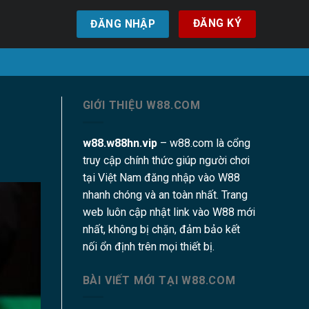
ĐĂNG KÝ
ĐĂNG NHẬP
GIỚI THIỆU W88.COM
w88.w88hn.vip
– w88.com là cổng
truy cập chính thức giúp người chơi
tại Việt Nam đăng nhập vào W88
nhanh chóng và an toàn nhất. Trang
web luôn cập nhật link vào W88 mới
nhất, không bị chặn, đảm bảo kết
nối ổn định trên mọi thiết bị.
BÀI VIẾT MỚI TẠI W88.COM