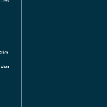
 trọng
 giảm
a chọn