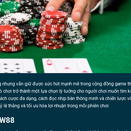
ống nhưng vẫn giữ được sức hút mạnh mẽ trong cộng đồng game t
rò chơi trở thành một lựa chọn lý tưởng cho người chơi muốn tìm k
 cách cược đa dạng, cách đọc nhịp bàn thông minh và chiến lược 
ỷ lệ thắng và tối ưu hóa lợi nhuận trong mỗi phiên chơi.
i W88