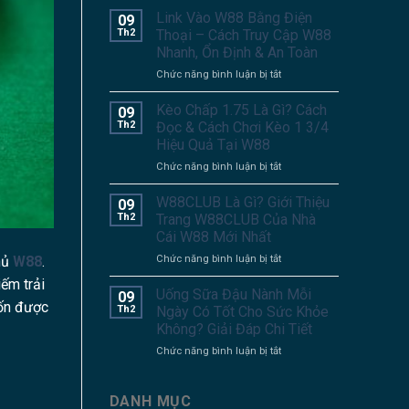
Link Vào W88 Bằng Điện
09
Th2
Thoại – Cách Truy Cập W88
Nhanh, Ổn Định & An Toàn
ở
Chức năng bình luận bị tắt
Link
Vào
Kèo Chấp 1.75 Là Gì? Cách
09
W88
Th2
Đọc & Cách Chơi Kèo 1 3/4
Bằng
Hiệu Quả Tại W88
Điện
ở
Chức năng bình luận bị tắt
Thoại
Kèo
–
Chấp
Cách
W88CLUB Là Gì? Giới Thiệu
09
1.75
Truy
Th2
Trang W88CLUB Của Nhà
Là
Cập
Cái W88 Mới Nhất
Gì?
W88
ở
Chức năng bình luận bị tắt
Cách
hủ
W88
.
Nhanh,
W88CLUB
Đọc
Ổn
iếm trải
Là
&
Định
Uống Sữa Đậu Nành Mỗi
09
Gì?
vốn được
Cách
&
Th2
Ngày Có Tốt Cho Sức Khỏe
Giới
Chơi
An
Không? Giải Đáp Chi Tiết
Thiệu
Kèo
Toàn
ở
Chức năng bình luận bị tắt
Trang
1
Uống
W88CLUB
3/4
Sữa
Của
Hiệu
Đậu
Nhà
DANH MỤC
Quả