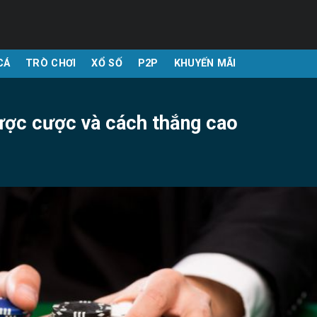
CÁ
TRÒ CHƠI
XỔ SỐ
P2P
KHUYẾN MÃI
ược cược và cách thắng cao