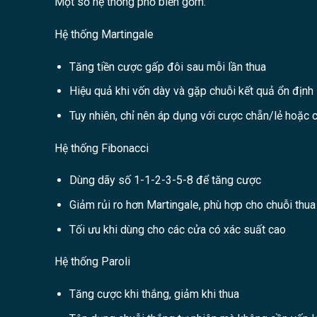
Một số hệ thống phổ biến gồm:
Hệ thống Martingale
Tăng tiền cược gấp đôi sau mỗi lần thua
Hiệu quả khi vốn dày và gặp chuỗi kết quả ổn định
Tuy nhiên, chỉ nên áp dụng với cược chẵn/lẻ hoặc c
Hệ thống Fibonacci
Dùng dãy số 1-1-2-3-5-8 để tăng cược
Giảm rủi ro hơn Martingale, phù hợp cho chuỗi thu
Tối ưu khi dùng cho các cửa có xác suất cao
Hệ thống Paroli
Tăng cược khi thắng, giảm khi thua