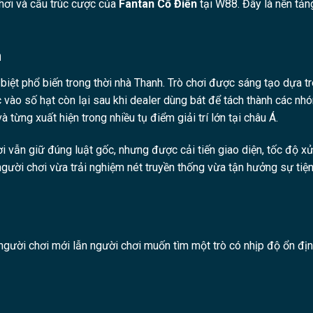
chơi và cấu trúc cược của
Fantan Cổ Điển
tại W88. Đây là nền tản
n
biệt phổ biến trong thời nhà Thanh. Trò chơi được sáng tạo dựa t
c vào số hạt còn lại sau khi dealer dùng bát để tách thành các nh
à từng xuất hiện trong nhiều tụ điểm giải trí lớn tại châu Á.
ơi vẫn giữ đúng luật gốc, nhưng được cải tiến giao diện, tốc độ xử
gười chơi vừa trải nghiệm nét truyền thống vừa tận hưởng sự tiện
gười chơi mới lẫn người chơi muốn tìm một trò có nhịp độ ổn địn