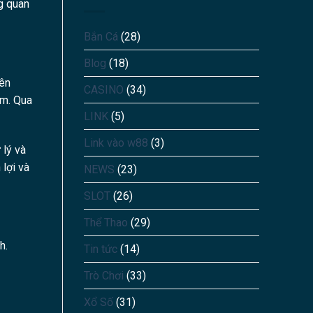
g quan
Nành
Cái
Tại
Mỗi
W88
W88
Ngày
Mới
Bắn Cá
(28)
Có
Nhất
Tốt
Blog
(18)
Cho
Sức
rên
Khỏe
CASINO
(34)
Không?
óm. Qua
Giải
LINK
(5)
Đáp
Chi
Link vào w88
(3)
Tiết
 lý và
 lợi và
NEWS
(23)
SLOT
(26)
Thể Thao
(29)
h.
Tin tức
(14)
Trò Chơi
(33)
Xổ Số
(31)