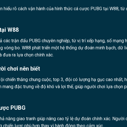
ần hiểu rõ cách vận hành của hình thức cá cược PUBG tại W88, từ
tại W88
 các trận đấu PUBG chuyên nghiệp, từ vị trí xếp hạng, số mạng 
ừng vòng bo. W88 phát triển một hệ thống dự đoán minh bạch, dữ l
và đưa ra lựa chọn chính xác.
ời chơi nên biết
ội chiến thắng chung cuộc, top 3, đội có lượng hạ gục cao nhất, 
h mang đặc trưng về độ khó và lợi thế, giúp người chơi lựa chọn 
 cược PUBG
khả năng giao tranh giúp nâng cao tỷ lệ dự đoán chính xác. Người
 chiến lược phù hợp thay vì hành động theo cảm xúc.