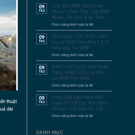
Link Vào W88 Bằng Điện
09
Th2
Thoại – Cách Truy Cập W88
Nhanh, Ổn Định & An Toàn
ở
Chức năng bình luận bị tắt
Link
Vào
Kèo Chấp 1.75 Là Gì? Cách
09
W88
Th2
Đọc & Cách Chơi Kèo 1 3/4
Bằng
Hiệu Quả Tại W88
Điện
ở
Chức năng bình luận bị tắt
Thoại
Kèo
–
Chấp
Cách
W88CLUB Là Gì? Giới Thiệu
09
1.75
Truy
Th2
Trang W88CLUB Của Nhà
Là
Cập
Cái W88 Mới Nhất
Gì?
W88
ở
Chức năng bình luận bị tắt
Cách
Nhanh,
W88CLUB
Đọc
Ổn
Là
&
Định
Uống Sữa Đậu Nành Mỗi
09
Gì?
iến thuật
Cách
&
Th2
Ngày Có Tốt Cho Sức Khỏe
Giới
Chơi
An
Không? Giải Đáp Chi Tiết
quả dài
Thiệu
Kèo
Toàn
ở
Chức năng bình luận bị tắt
Trang
1
Uống
W88CLUB
3/4
Sữa
Của
Hiệu
Đậu
Nhà
DANH MỤC
Quả