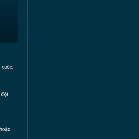
p cuộc.
 đội
 hoặc