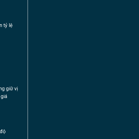
 tỷ lệ
ng giữ vị
 giá
 độ