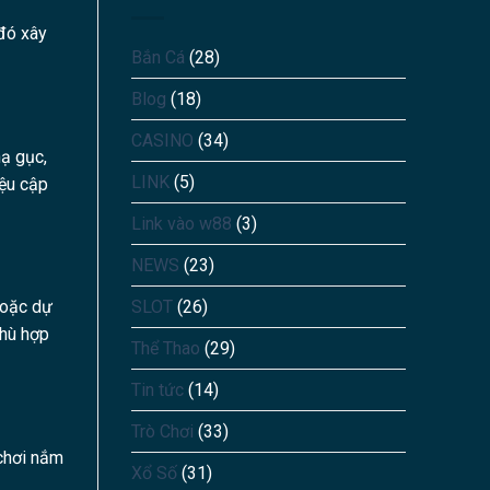
Nành
Cái
Tại
Mỗi
W88
W88
 đó xây
Ngày
Mới
Bắn Cá
(28)
Có
Nhất
Tốt
Blog
(18)
Cho
Sức
Khỏe
CASINO
(34)
Không?
hạ gục,
Giải
LINK
(5)
iệu cập
Đáp
Chi
Link vào w88
(3)
Tiết
NEWS
(23)
SLOT
(26)
hoặc dự
phù hợp
Thể Thao
(29)
Tin tức
(14)
Trò Chơi
(33)
 chơi nắm
Xổ Số
(31)