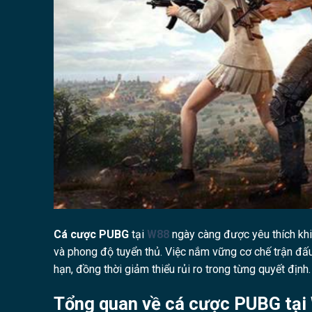
Cá cược PUBG
tại
W88
ngày càng được yêu thích khi 
và phong độ tuyển thủ. Việc nắm vững cơ chế trận đấu
hạn, đồng thời giảm thiểu rủi ro trong từng quyết định.
Tổng quan về cá cược PUBG tại