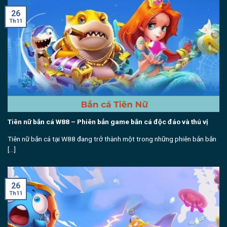
26
Th11
Tiên nữ bắn cá W88 – Phiên bản game bắn cá độc đáo và thú vị
Tiên nữ bắn cá tại W88 đang trở thành một trong những phiên bản bắn
[...]
26
Th11