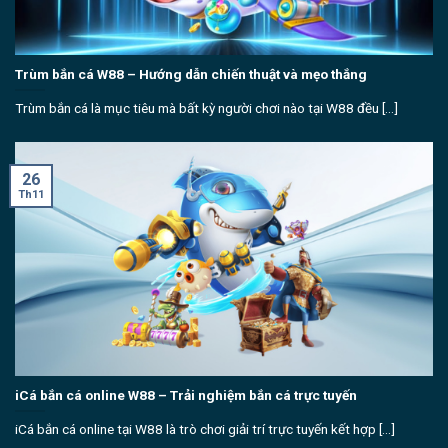
Trùm bắn cá W88 – Hướng dẫn chiến thuật và mẹo thắng
Trùm bắn cá là mục tiêu mà bất kỳ người chơi nào tại W88 đều [...]
26
Th11
iCá bắn cá online W88 – Trải nghiệm bắn cá trực tuyến
iCá bắn cá online tại W88 là trò chơi giải trí trực tuyến kết hợp [...]