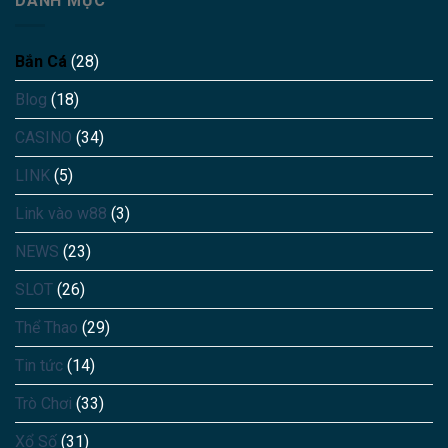
DANH MỤC
3/4
Nành
Nhà
Hiệu
Mỗi
Cái
Quả
Ngày
W88
Tại
Bắn Cá
(28)
Có
Mới
W88
Tốt
Nhất
Blog
(18)
Cho
Sức
Khỏe
CASINO
(34)
Không?
Giải
LINK
(5)
Đáp
Chi
Link vào w88
(3)
Tiết
NEWS
(23)
SLOT
(26)
Thể Thao
(29)
Tin tức
(14)
Trò Chơi
(33)
Xổ Số
(31)