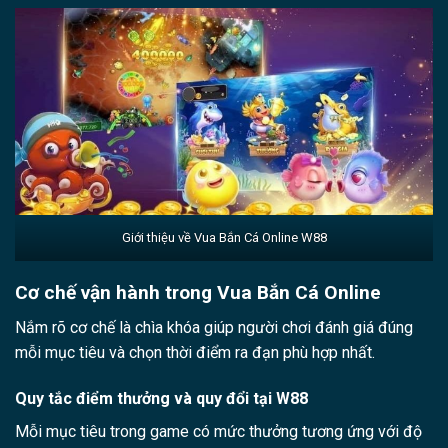
Giới thiệu về Vua Bắn Cá Online W88
Cơ chế vận hành trong Vua Bắn Cá Online
Nắm rõ cơ chế là chìa khóa giúp người chơi đánh giá đúng
mỗi mục tiêu và chọn thời điểm ra đạn phù hợp nhất.
Quy tắc điểm thưởng và quy đổi tại W88
Mỗi mục tiêu trong game có mức thưởng tương ứng với độ