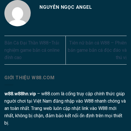
NGUYỄN NGỌC ANGEL
Bắn Cá Đại Thần W88–Trải
Tiên nữ bắn cá W88 – Phiên
nghiệm game bắn cá online
bản game bắn cá độc đáo và
đỉnh cao
thú vị
GIỚI THIỆU W88.COM
w88.w88hn.vip
– w88.com là cổng truy cập chính thức giúp
người chơi tại Việt Nam đăng nhập vào W88 nhanh chóng và
an toàn nhất. Trang web luôn cập nhật link vào W88 mới
nhất, không bị chặn, đảm bảo kết nối ổn định trên mọi thiết
bị.