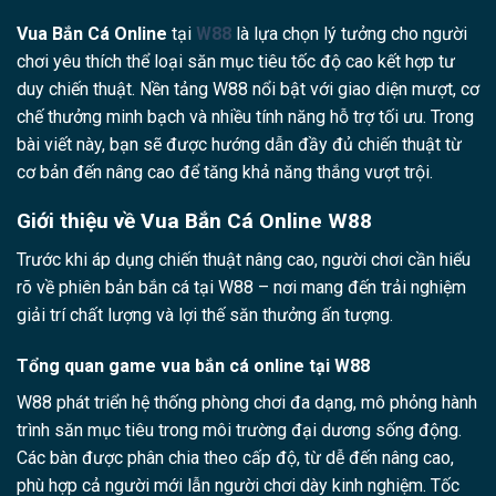
Vua Bắn Cá Online
tại
W88
là lựa chọn lý tưởng cho người
chơi yêu thích thể loại săn mục tiêu tốc độ cao kết hợp tư
duy chiến thuật. Nền tảng W88 nổi bật với giao diện mượt, cơ
chế thưởng minh bạch và nhiều tính năng hỗ trợ tối ưu. Trong
bài viết này, bạn sẽ được hướng dẫn đầy đủ chiến thuật từ
cơ bản đến nâng cao để tăng khả năng thắng vượt trội.
Giới thiệu về Vua Bắn Cá Online W88
Trước khi áp dụng chiến thuật nâng cao, người chơi cần hiểu
rõ về phiên bản bắn cá tại W88 – nơi mang đến trải nghiệm
giải trí chất lượng và lợi thế săn thưởng ấn tượng.
Tổng quan game vua bắn cá online tại W88
W88 phát triển hệ thống phòng chơi đa dạng, mô phỏng hành
trình săn mục tiêu trong môi trường đại dương sống động.
Các bàn được phân chia theo cấp độ, từ dễ đến nâng cao,
phù hợp cả người mới lẫn người chơi dày kinh nghiệm. Tốc