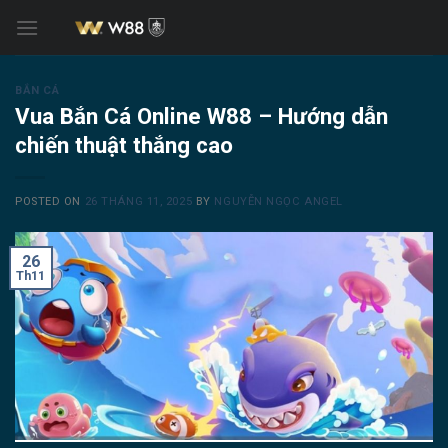
Skip
to
content
BẮN CÁ
Vua Bắn Cá Online W88 – Hướng dẫn
chiến thuật thắng cao
POSTED ON
26 THÁNG 11, 2025
BY
NGUYỄN NGỌC ANGEL
26
Th11