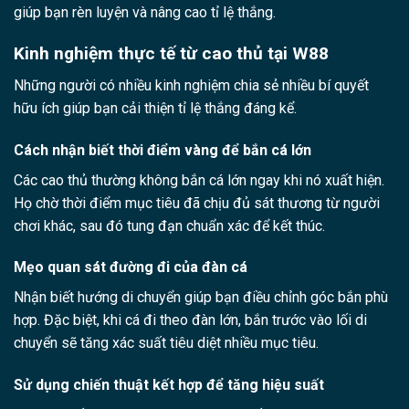
giúp bạn rèn luyện và nâng cao tỉ lệ thắng.
Kinh nghiệm thực tế từ cao thủ tại W88
Những người có nhiều kinh nghiệm chia sẻ nhiều bí quyết
hữu ích giúp bạn cải thiện tỉ lệ thắng đáng kể.
Cách nhận biết thời điểm vàng để bắn cá lớn
Các cao thủ thường không bắn cá lớn ngay khi nó xuất hiện.
Họ chờ thời điểm mục tiêu đã chịu đủ sát thương từ người
chơi khác, sau đó tung đạn chuẩn xác để kết thúc.
Mẹo quan sát đường đi của đàn cá
Nhận biết hướng di chuyển giúp bạn điều chỉnh góc bắn phù
hợp. Đặc biệt, khi cá đi theo đàn lớn, bắn trước vào lối di
chuyển sẽ tăng xác suất tiêu diệt nhiều mục tiêu.
Sử dụng chiến thuật kết hợp để tăng hiệu suất