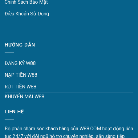
Chính Sách Bảo Mật
Điều Khoản Sử Dụng
HƯỚNG DẪN
ĐĂNG KÝ W88
NẠP TIỀN W88
RÚT TIỀN W88
KHUYẾN MÃI W88
LIÊN HỆ
Bộ phận chăm sóc khách hàng của W88.COM hoạt động liên
tục 24/7 với đội ngũ hỗ trợ chuyên nghiệp, sẵn sàng tiếp