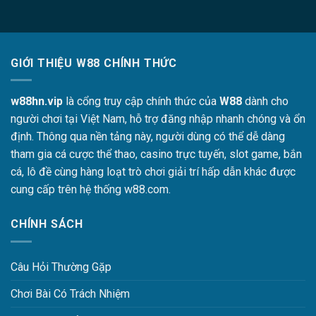
GIỚI THIỆU W88 CHÍNH THỨC
w88hn.vip
là cổng truy cập chính thức của
W88
dành cho
người chơi tại Việt Nam, hỗ trợ đăng nhập nhanh chóng và ổn
định. Thông qua nền tảng này, người dùng có thể dễ dàng
tham gia cá cược thể thao, casino trực tuyến, slot game, bắn
cá, lô đề cùng hàng loạt trò chơi giải trí hấp dẫn khác được
cung cấp trên hệ thống w88.com.
CHÍNH SÁCH
Câu Hỏi Thường Gặp
Chơi Bài Có Trách Nhiệm