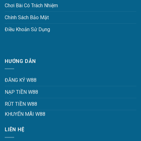
Chơi Bài Có Trách Nhiệm
Chính Sách Bảo Mật
Điều Khoản Sử Dụng
HƯỚNG DẪN
ĐĂNG KÝ W88
NẠP TIỀN W88
RÚT TIỀN W88
KHUYẾN MÃI W88
LIÊN HỆ