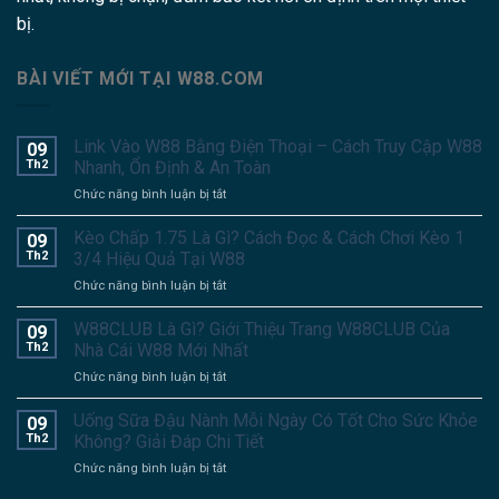
bị.
BÀI VIẾT MỚI TẠI W88.COM
Link Vào W88 Bằng Điện Thoại – Cách Truy Cập W88
09
Th2
Nhanh, Ổn Định & An Toàn
ở
Chức năng bình luận bị tắt
Link
Vào
Kèo Chấp 1.75 Là Gì? Cách Đọc & Cách Chơi Kèo 1
09
W88
Th2
3/4 Hiệu Quả Tại W88
Bằng
ở
Chức năng bình luận bị tắt
Điện
Kèo
Thoại
Chấp
W88CLUB Là Gì? Giới Thiệu Trang W88CLUB Của
–
09
1.75
Cách
Th2
Nhà Cái W88 Mới Nhất
Là
Truy
ở
Chức năng bình luận bị tắt
Gì?
Cập
W88CLUB
Cách
W88
Là
Uống Sữa Đậu Nành Mỗi Ngày Có Tốt Cho Sức Khỏe
Đọc
09
Nhanh,
Gì?
&
Th2
Không? Giải Đáp Chi Tiết
Ổn
Giới
Cách
Định
ở
Chức năng bình luận bị tắt
Thiệu
Chơi
&
Uống
Trang
Kèo
An