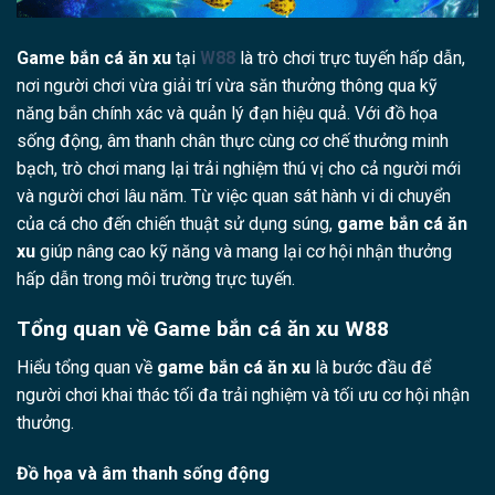
Game bắn cá ăn xu
tại
W88
là trò chơi trực tuyến hấp dẫn,
nơi người chơi vừa giải trí vừa săn thưởng thông qua kỹ
năng bắn chính xác và quản lý đạn hiệu quả. Với đồ họa
sống động, âm thanh chân thực cùng cơ chế thưởng minh
bạch, trò chơi mang lại trải nghiệm thú vị cho cả người mới
và người chơi lâu năm. Từ việc quan sát hành vi di chuyển
của cá cho đến chiến thuật sử dụng súng,
game bắn cá ăn
xu
giúp nâng cao kỹ năng và mang lại cơ hội nhận thưởng
hấp dẫn trong môi trường trực tuyến.
Tổng quan về Game bắn cá ăn xu W88
Hiểu tổng quan về
game bắn cá ăn xu
là bước đầu để
người chơi khai thác tối đa trải nghiệm và tối ưu cơ hội nhận
thưởng.
Đồ họa và âm thanh sống động