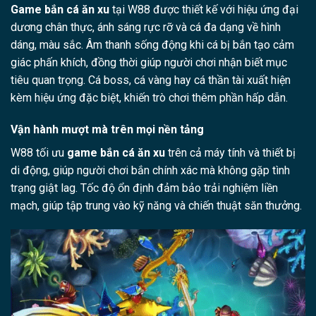
Game bắn cá ăn xu
tại W88 được thiết kế với hiệu ứng đại
dương chân thực, ánh sáng rực rỡ và cá đa dạng về hình
dáng, màu sắc. Âm thanh sống động khi cá bị bắn tạo cảm
giác phấn khích, đồng thời giúp người chơi nhận biết mục
tiêu quan trọng. Cá boss, cá vàng hay cá thần tài xuất hiện
kèm hiệu ứng đặc biệt, khiến trò chơi thêm phần hấp dẫn.
Vận hành mượt mà trên mọi nền tảng
W88 tối ưu
game bắn cá ăn xu
trên cả máy tính và thiết bị
di động, giúp người chơi bắn chính xác mà không gặp tình
trạng giật lag. Tốc độ ổn định đảm bảo trải nghiệm liền
mạch, giúp tập trung vào kỹ năng và chiến thuật săn thưởng.