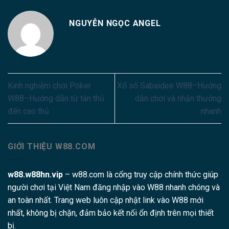
NGUYỄN NGỌC ANGEL
Kinh nghiệm chơi Poker
Xổ số Sabaidee W88–Hướng
W88–Hướng dẫn từ tân thủ
dẫn chơi và nhận thưởng
đến cao thủ
nhanh
GIỚI THIỆU W88.COM
w88.w88hn.vip
– w88.com là cổng truy cập chính thức giúp
người chơi tại Việt Nam đăng nhập vào W88 nhanh chóng và
an toàn nhất. Trang web luôn cập nhật link vào W88 mới
nhất, không bị chặn, đảm bảo kết nối ổn định trên mọi thiết
bị.