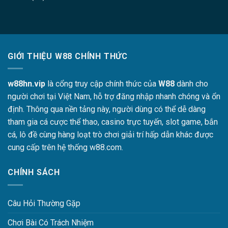
GIỚI THIỆU W88 CHÍNH THỨC
w88hn.vip
là cổng truy cập chính thức của
W88
dành cho
người chơi tại Việt Nam, hỗ trợ đăng nhập nhanh chóng và ổn
định. Thông qua nền tảng này, người dùng có thể dễ dàng
tham gia cá cược thể thao, casino trực tuyến, slot game, bắn
cá, lô đề cùng hàng loạt trò chơi giải trí hấp dẫn khác được
cung cấp trên hệ thống w88.com.
CHÍNH SÁCH
Câu Hỏi Thường Gặp
Chơi Bài Có Trách Nhiệm