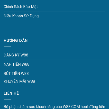
Chính Sách Bảo Mật
Điều Khoản Sử Dụng
HƯỚNG DẪN
ĐĂNG KÝ W88
NẠP TIỀN W88
RÚT TIỀN W88
KHUYẾN MÃI W88
LIÊN HỆ
Bộ phận chăm sóc khách hàng của W88.COM hoạt động liên