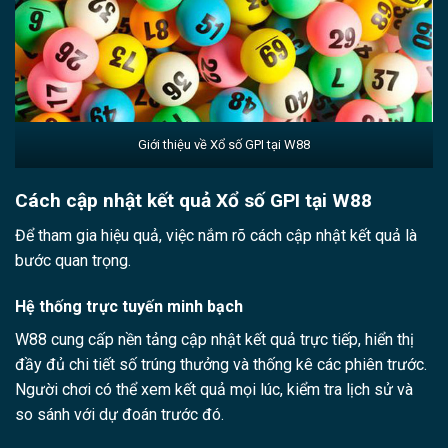
Giới thiệu về Xổ số GPI tại W88
Cách cập nhật kết quả Xổ số GPI tại W88
Để tham gia hiệu quả, việc nắm rõ cách cập nhật kết quả là
bước quan trọng.
Hệ thống trực tuyến minh bạch
W88 cung cấp nền tảng cập nhật kết quả trực tiếp, hiển thị
đầy đủ chi tiết số trúng thưởng và thống kê các phiên trước.
Người chơi có thể xem kết quả mọi lúc, kiểm tra lịch sử và
so sánh với dự đoán trước đó.