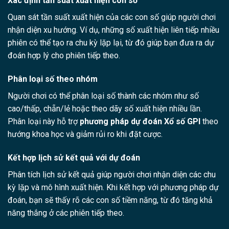
Xác định tần suất xuất hiện con số
Quan sát tần suất xuất hiện của các con số giúp người chơi
nhận diện xu hướng. Ví dụ, những số xuất hiện liên tiếp nhiều
phiên có thể tạo ra chu kỳ lặp lại, từ đó giúp bạn đưa ra dự
đoán hợp lý cho phiên tiếp theo.
Phân loại số theo nhóm
Người chơi có thể phân loại số thành các nhóm như số
cao/thấp, chẵn/lẻ hoặc theo dãy số xuất hiện nhiều lần.
Phân loại này hỗ trợ
phương pháp dự đoán Xổ số GPI
theo
hướng khoa học và giảm rủi ro khi đặt cược.
Kết hợp lịch sử kết quả với dự đoán
Phân tích lịch sử kết quả giúp người chơi nhận diện các chu
kỳ lặp và mô hình xuất hiện. Khi kết hợp với phương pháp dự
đoán, bạn sẽ thấy rõ các con số tiềm năng, từ đó tăng khả
năng thắng ở các phiên tiếp theo.