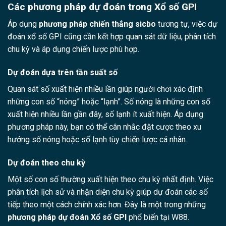
Các phương pháp dự đoán trong Xổ số GPI
Áp dụng
phương pháp chiến thắng sicbo
tương tự, việc dự
đoán xổ số GPI cũng cần kết hợp quan sát dữ liệu, phân tích
chu kỳ và áp dụng chiến lược phù hợp.
Dự đoán dựa trên tần suất số
Quan sát số xuất hiện nhiều lần giúp người chơi xác định
những con số “nóng” hoặc “lạnh”. Số nóng là những con số
xuất hiện nhiều lần gần đây, số lạnh ít xuất hiện. Áp dụng
phương pháp này, bạn có thể cân nhắc đặt cược theo xu
hướng số nóng hoặc số lạnh tùy chiến lược cá nhân.
Dự đoán theo chu kỳ
Một số con số thường xuất hiện theo chu kỳ nhất định. Việc
phân tích lịch sử và nhận diện chu kỳ giúp dự đoán các số
tiếp theo một cách chính xác hơn. Đây là một trong những
phương pháp dự đoán Xổ số GPI
phổ biến tại W88.