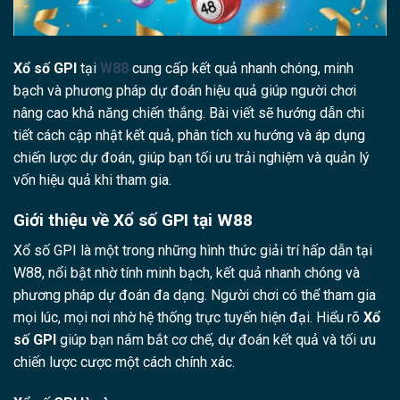
Xổ số GPI
tại
W88
cung cấp kết quả nhanh chóng, minh
bạch và phương pháp dự đoán hiệu quả giúp người chơi
nâng cao khả năng chiến thắng. Bài viết sẽ hướng dẫn chi
tiết cách cập nhật kết quả, phân tích xu hướng và áp dụng
chiến lược dự đoán, giúp bạn tối ưu trải nghiệm và quản lý
vốn hiệu quả khi tham gia.
Giới thiệu về Xổ số GPI tại W88
Xổ số GPI là một trong những hình thức giải trí hấp dẫn tại
W88, nổi bật nhờ tính minh bạch, kết quả nhanh chóng và
phương pháp dự đoán đa dạng. Người chơi có thể tham gia
mọi lúc, mọi nơi nhờ hệ thống trực tuyến hiện đại. Hiểu rõ
Xổ
số GPI
giúp bạn nắm bắt cơ chế, dự đoán kết quả và tối ưu
chiến lược cược một cách chính xác.