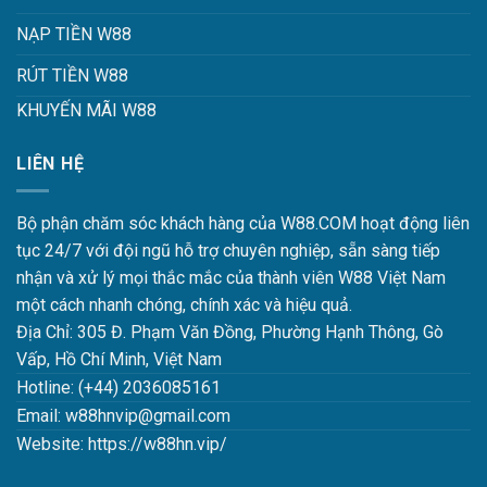
NẠP TIỀN W88
RÚT TIỀN W88
KHUYẾN MÃI W88
LIÊN HỆ
Bộ phận chăm sóc khách hàng của W88.COM hoạt động liên
tục 24/7 với đội ngũ hỗ trợ chuyên nghiệp, sẵn sàng tiếp
nhận và xử lý mọi thắc mắc của thành viên W88 Việt Nam
một cách nhanh chóng, chính xác và hiệu quả.
Địa Chỉ: 305 Đ. Phạm Văn Đồng, Phường Hạnh Thông, Gò
Vấp, Hồ Chí Minh, Việt Nam
Hotline: (+44) 2036085161
Email: w88hnvip@gmail.com
Website: https://w88hn.vip/