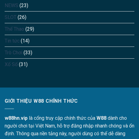
NEWS
(23)
SLOT
(26)
Thể Thao
(29)
Tin tức
(14)
Trò Chơi
(33)
Xổ Số
(31)
GIỚI THIỆU W88 CHÍNH THỨC
w88hn.vip
là cổng truy cập chính thức của
W88
dành cho
người chơi tại Việt Nam, hỗ trợ đăng nhập nhanh chóng và ổn
định. Thông qua nền tảng này, người dùng có thể dễ dàng