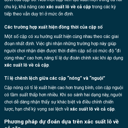
chu kỳ, khả năng cao
xác suất lô về cả cặp
trong các kỳ
tiếp theo vẫn duy trì ở mức ổn định.
Các trường hợp xuất hiện đồng thời của cặp số
Một số cặp có xu hướng xuất hiện cùng nhau theo các giai
đoạn nhất định. Việc ghi nhận những trường hợp này giúp
người chơi nhận diện được thời điểm cặp số có mức độ “đi
cùng nhau” cao hơn, nâng tỉ lệ dự đoán chính xác khi áp dụng
xác suất lô về cả cặp
.
Tỉ lệ chênh lệch giữa các cặp “nóng” và “nguội”
Cặp nóng có tỉ lệ xuất hiện cao hơn trung bình, còn cặp nguội
có tầm suất thấp hơn nhiều. Khi so sánh hai dạng này, người
chơi dễ dàng nhận thấy sự khác biệt và điều chỉnh chiến
lược, hạn chế kỳ vọng sai lệch về
xác suất lô về cả cặp
.
Phương pháp dự đoán dựa trên xác suất lô về