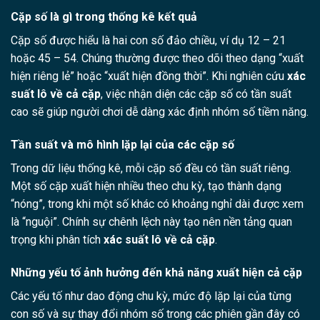
Cặp số là gì trong thống kê kết quả
Cặp số được hiểu là hai con số đảo chiều, ví dụ 12 – 21
hoặc 45 – 54. Chúng thường được theo dõi theo dạng “xuất
hiện riêng lẻ” hoặc “xuất hiện đồng thời”. Khi nghiên cứu
xác
suất lô về cả cặp
, việc nhận diện các cặp số có tần suất
cao sẽ giúp người chơi dễ dàng xác định nhóm số tiềm năng.
Tần suất và mô hình lặp lại của các cặp số
Trong dữ liệu thống kê, mỗi cặp số đều có tần suất riêng.
Một số cặp xuất hiện nhiều theo chu kỳ, tạo thành dạng
“nóng”, trong khi một số khác có khoảng nghỉ dài được xem
là “nguội”. Chính sự chênh lệch này tạo nên nền tảng quan
trọng khi phân tích
xác suất lô về cả cặp
.
Những yếu tố ảnh hưởng đến khả năng xuất hiện cả cặp
Các yếu tố như dao động chu kỳ, mức độ lặp lại của từng
con số và sự thay đổi nhóm số trong các phiên gần đây có