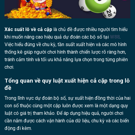
Xác suất lô về cả cặp
là chủ đề được nhiều người tìm hiểu
khi muốn nâng cao hiệu quả dự đoán các bộ số tại
W88
.
Việc hiểu đúng về chu kỳ, tần suất xuất hiện và các mô hình
thống kê giúp người chơi hình thành chiến lược rõ ràng hơn,
tránh cảm tính và tối ưu khả năng lựa chọn trong từng phiên
chơi.
Tổng quan về quy luật xuất hiện cả cặp trong lô
đề
Trong lĩnh vực dự đoán bộ số, sự xuất hiện đồng thời của hai
con số thuộc cùng một cặp luôn được xem là một dạng quy
luật có giá trị tham khảo. Để áp dụng hiệu quả, người chơi
cần nắm được cách vận hành của dữ liệu, chu kỳ và các biến
động đi kèm.