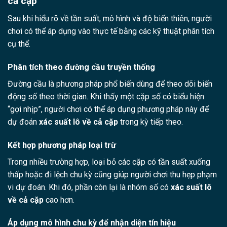
cả cặp
Sau khi hiểu rõ về tần suất, mô hình và độ biến thiên, người
chơi có thể áp dụng vào thực tế bằng các kỹ thuật phân tích
cụ thể.
Phân tích theo đường cầu truyền thống
Đường cầu là phương pháp phổ biến dùng để theo dõi biến
động số theo thời gian. Khi thấy một cặp số có biểu hiện
“gợi nhịp”, người chơi có thể áp dụng phương pháp này để
dự đoán
xác suất lô về cả cặp
trong kỳ tiếp theo.
Kết hợp phương pháp loại trừ
Trong nhiều trường hợp, loại bỏ các cặp có tần suất xuống
thấp hoặc đi lệch chu kỳ cũng giúp người chơi thu hẹp phạm
vi dự đoán. Khi đó, phần còn lại là nhóm số có
xác suất lô
về cả cặp
cao hơn.
Áp dụng mô hình chu kỳ để nhận diện tín hiệu