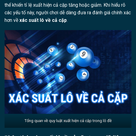
thể khiến tỉ lệ xuất hiện cả cặp tăng hoặc giảm. Khi hiểu rõ
các yếu tố này, người chơi dễ dàng đưa ra đánh giá chính xác
hơn về
xác suất lô về cả cặp
.
Tổng quan về quy luật xuất hiện cả cặp trong lô đề