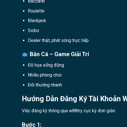
Baccarat
Roulette
Blackjack
Sicbo
Dealer thật, phát sóng trực tiếp
Bắn Cá – Game Giải Trí
Đồ họa sống động
Nhiều phòng chơi
Đổi thưởng nhanh
Hướng Dẫn Đăng Ký Tài Khoản
Việc đăng ký thông qua w88try cực kỳ đơn giản:
Bước 1: