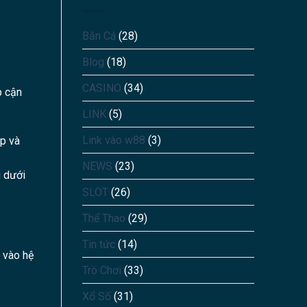
Nành
Cái
Tại
Mỗi
W88
W88
Ngày
Mới
Bắn Cá
(28)
Có
Nhất
Tốt
Blog
(18)
Cho
Sức
Khỏe
CASINO
(34)
p cận
Không?
Giải
LINK
(5)
Đáp
Chi
Link vào w88
(3)
ập và
Tiết
NEWS
(23)
u dưới
SLOT
(26)
Thể Thao
(29)
Tin tức
(14)
 vào hệ
Trò Chơi
(33)
Xổ Số
(31)