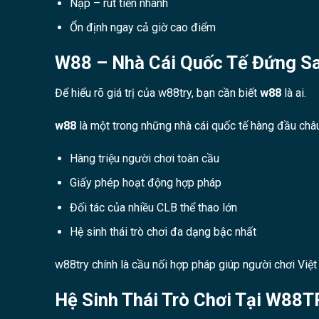
Nạp – rút tiền nhanh
Ổn định ngay cả giờ cao điểm
W88 – Nhà Cái Quốc Tế Đứng 
Để hiểu rõ giá trị của w88try, bạn cần biết
w88
là ai.
w88
là một trong những nhà cái quốc tế hàng đầu châu
Hàng triệu người chơi toàn cầu
Giấy phép hoạt động hợp pháp
Đối tác của nhiều CLB thể thao lớn
Hệ sinh thái trò chơi đa dạng bậc nhất
w88try chính là cầu nối hợp pháp giúp người chơi Việt
Hệ Sinh Thái Trò Chơi Tại W88