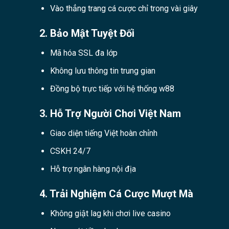
Vào thẳng trang cá cược chỉ trong vài giây
2. Bảo Mật Tuyệt Đối
Mã hóa SSL đa lớp
Không lưu thông tin trung gian
Đồng bộ trực tiếp với hệ thống w88
3. Hỗ Trợ Người Chơi Việt Nam
Giao diện tiếng Việt hoàn chỉnh
CSKH 24/7
Hỗ trợ ngân hàng nội địa
4. Trải Nghiệm Cá Cược Mượt Mà
Không giật lag khi chơi live casino