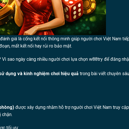
ánh giá là cổng kết nối thông minh giúp người chơi Việt Nam tiế
oạn, mất kết nối hay rủi ro bảo mật.
c? Vì sao ngày càng nhiều người chơi lựa chọn w88try để đăng nh
 sử dụng và kinh nghiệm chơi hiệu quả
trong bài viết chuyên sâ
 phòng)
được xây dựng nhằm hỗ trợ người chơi Việt Nam truy cập
 chặn.
ợc tối ưu: