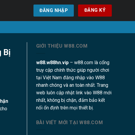
ĐĂNG KÝ
ĐĂNG NHẬP
GIỚI THIỆU W88.COM
 Bị
w88.w88hn.vip
– w88.com là cổng
truy cập chính thức giúp người chơi
tại Việt Nam đăng nhập vào W88
nhanh chóng và an toàn nhất. Trang
web luôn cập nhật link vào W88 mới
nhất, không bị chặn, đảm bảo kết
chặn
nối ổn định trên mọi thiết bị.
 cho
BÀI VIẾT MỚI TẠI W88.COM