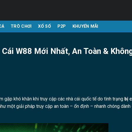
CÁ
TRÒ CHƠI
XỔ SỐ
P2P
KHUYẾN MÃI
Cái W88 Mới Nhất, An Toàn & Không
m gặp khó khăn khi truy cập các nhà cái quốc tế do tình trạng
bị 
như một giải pháp truy cập an toàn – ổn định – nhanh chóng dành