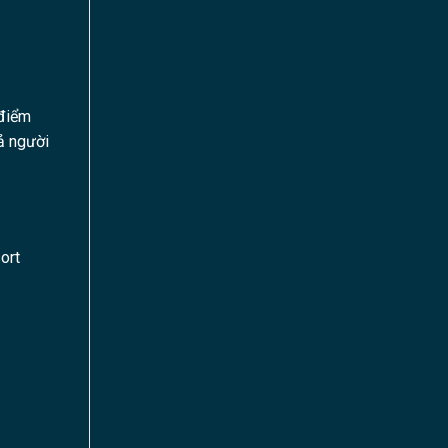
 điểm
cả người
ort