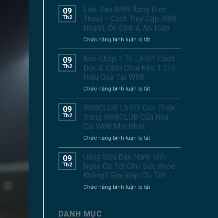
Link Vào W88 Bằng Điện
09
Th2
Thoại – Cách Truy Cập W88
Nhanh, Ổn Định & An Toàn
ở
Chức năng bình luận bị tắt
Link
Vào
Kèo Chấp 1.75 Là Gì? Cách
09
W88
Th2
Đọc & Cách Chơi Kèo 1 3/4
Bằng
Hiệu Quả Tại W88
Điện
ở
Chức năng bình luận bị tắt
Thoại
Kèo
–
Chấp
Cách
W88CLUB Là Gì? Giới Thiệu
09
1.75
Truy
Th2
Trang W88CLUB Của Nhà
Là
Cập
Cái W88 Mới Nhất
Gì?
W88
ở
Chức năng bình luận bị tắt
Cách
Nhanh,
W88CLUB
Đọc
Ổn
Là
&
Định
Uống Sữa Đậu Nành Mỗi
09
Gì?
Cách
&
Th2
Ngày Có Tốt Cho Sức Khỏe
Giới
Chơi
An
Không? Giải Đáp Chi Tiết
Thiệu
Kèo
Toàn
ở
Chức năng bình luận bị tắt
Trang
1
Uống
W88CLUB
3/4
Sữa
Của
Hiệu
Đậu
Nhà
DANH MỤC
Quả