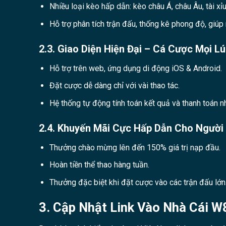
Nhiều loại kèo hấp dẫn: kèo châu Á, châu Âu, tài xỉu
Hỗ trợ phân tích trận đấu, thống kê phong độ, giúp
2.3. Giao Diện Hiện Đại – Cá Cược Mọi Lú
Hỗ trợ trên web, ứng dụng di động iOS & Android.
Đặt cược dễ dàng chỉ với vài thao tác.
Hệ thống tự động tính toán kết quả và thanh toán n
2.4. Khuyến Mãi Cực Hấp Dẫn Cho Người
Thưởng chào mừng lên đến 150% giá trị nạp đầu.
Hoàn tiền thể thao hàng tuần.
Thưởng đặc biệt khi đặt cược vào các trận đấu lớn
3. Cập Nhật Link Vào Nhà Cái 