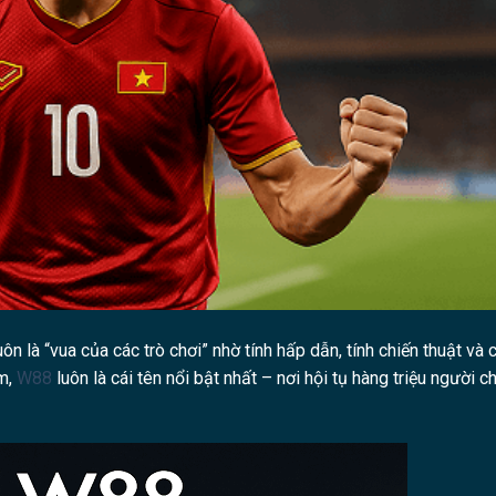
uôn là “vua của các trò chơi” nhờ tính hấp dẫn, tính chiến thuật và 
am,
W88
luôn là cái tên nổi bật nhất – nơi hội tụ hàng triệu người ch