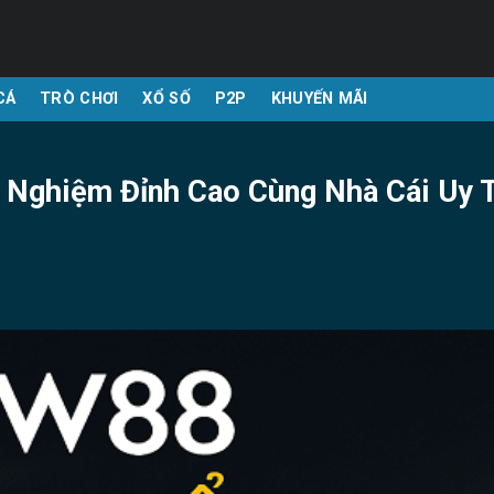
CÁ
TRÒ CHƠI
XỔ SỐ
P2P
KHUYẾN MÃI
 Nghiệm Đỉnh Cao Cùng Nhà Cái Uy 