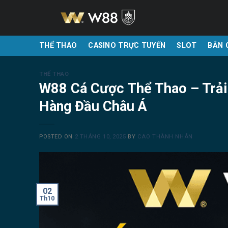
Skip
to
content
THỂ THAO
CASINO TRỰC TUYẾN
SLOT
BẮN 
THỂ THAO
W88 Cá Cược Thể Thao – Trải
Hàng Đầu Châu Á
POSTED ON
2 THÁNG 10, 2025
BY
CAO THÀNH NHÂN
02
Th10