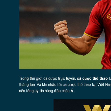
Trong thế giới cá cược trực tuyến,
cá cược thể thao
l
thắng lớn. Và khi nhắc tới cá cược thể thao tại Việt N
nền tảng uy tín hàng đầu châu Á.