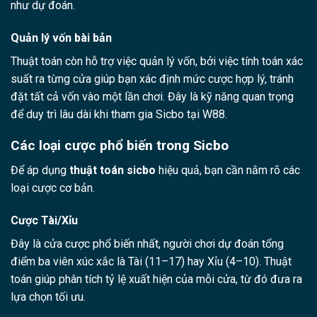
như dự đoán.
Quản lý vốn bài bản
Thuật toán còn hỗ trợ việc quản lý vốn, bởi việc tính toán xác
suất ra từng cửa giúp bạn xác định mức cược hợp lý, tránh
đặt tất cả vốn vào một lần chơi. Đây là kỹ năng quan trọng
để duy trì lâu dài khi tham gia Sicbo tại W88.
Các loại cược phổ biến trong Sicbo
Để áp dụng
thuật toán sicbo
hiệu quả, bạn cần nắm rõ các
loại cược cơ bản.
Cược Tài/Xỉu
Đây là cửa cược phổ biến nhất, người chơi dự đoán tổng
điểm ba viên xúc xắc là Tài (11–17) hay Xỉu (4–10). Thuật
toán giúp phân tích tỷ lệ xuất hiện của mỗi cửa, từ đó đưa ra
lựa chọn tối ưu.