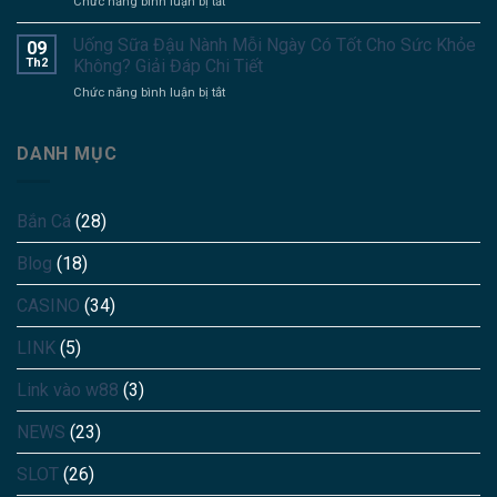
ở
Chức năng bình luận bị tắt
Gì?
Cập
W88CLUB
Cách
W88
Là
Uống Sữa Đậu Nành Mỗi Ngày Có Tốt Cho Sức Khỏe
Đọc
09
Nhanh,
Gì?
&
Th2
Không? Giải Đáp Chi Tiết
Ổn
Giới
Cách
Định
ở
Chức năng bình luận bị tắt
Thiệu
Chơi
&
Uống
Trang
Kèo
An
Sữa
W88CLUB
1
Toàn
Đậu
DANH MỤC
Của
3/4
Nành
Nhà
Hiệu
Mỗi
Cái
Quả
Ngày
W88
Tại
Bắn Cá
(28)
Có
Mới
W88
Tốt
Nhất
Blog
(18)
Cho
Sức
Khỏe
CASINO
(34)
Không?
Giải
LINK
(5)
Đáp
Chi
Link vào w88
(3)
Tiết
NEWS
(23)
SLOT
(26)