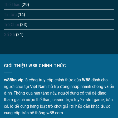
Thể Thao
(29)
Tin tức
(14)
Trò Chơi
(33)
Xổ Số
(31)
GIỚI THIỆU W88 CHÍNH THỨC
w88hn.vip
là cổng truy cập chính thức của
W88
dành cho
người chơi tại Việt Nam, hỗ trợ đăng nhập nhanh chóng và ổn
định. Thông qua nền tảng này, người dùng có thể dễ dàng
tham gia cá cược thể thao, casino trực tuyến, slot game, bắn
cá, lô đề cùng hàng loạt trò chơi giải trí hấp dẫn khác được
cung cấp trên hệ thống w88.com.