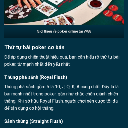
Giới thiệu về poker online tại W88
Thứ tự bài poker cơ bản
Để áp dụng chiến thuật hiệu quả, bạn cần hiểu rõ thứ tự bài
poker, từ mạnh nhất đến yếu nhất.
Thùng phá sảnh (Royal Flush)
Thùng phá sảnh gồm 5 lá 10, J, Q, K, A cùng chất. Đây là lá
bài mạnh nhất trong poker, gần như chắc chắn giành chiến
thắng. Khi sở hữu Royal Flush, người chơi nên cược tối đa
để tận dụng cơ hội thắng.
Sảnh thùng (Straight Flush)