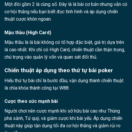
Một đôi gồm 2 lá cùng số. Đây là lá bài cơ bản nhưng vẫn có
cơ hội thắng nếu bạn biết đọc tình hình và áp dụng chiến
thuật cược khôn ngoan.
Mậu thầu (High Card)
Mậu thầu là lá bài không có tổ hợp đặc biệt, giá trị dựa trên
lá cao nhất. Khi chỉ có High Card, chiến thuật cần thận trọng,
chú trọng vào quản lý vốn và quan sát đối thủ.
Chiến thuật áp dụng theo thứ tự bài poker
Hiểu thứ tự bài chỉ là bước đầu; vận dụng thành chiến thuật
là chìa khóa thành công tại W88.
Cược theo sức mạnh bài
Người chơi nên cược mạnh khi sở hữu bài cao như Thùng
phá sảnh, Tứ quý, và giảm cược khi bài yếu. Áp dụng chiến
thuật này giúp tận dụng tối đa cơ hội thắng và giảm rủi ro