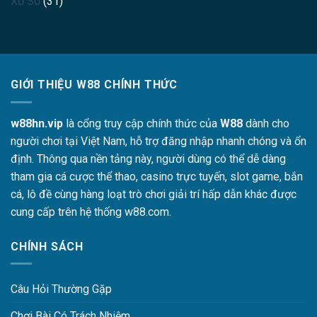
Xổ Số
(31)
GIỚI THIỆU W88 CHÍNH THỨC
w88hn.vip
là cổng truy cập chính thức của
W88
dành cho
người chơi tại Việt Nam, hỗ trợ đăng nhập nhanh chóng và ổn
định. Thông qua nền tảng này, người dùng có thể dễ dàng
tham gia cá cược thể thao, casino trực tuyến, slot game, bắn
cá, lô đề cùng hàng loạt trò chơi giải trí hấp dẫn khác được
cung cấp trên hệ thống w88.com.
CHÍNH SÁCH
Câu Hỏi Thường Gặp
Chơi Bài Có Trách Nhiệm