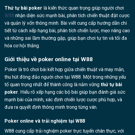
Thứ tự bài poker
là kiến thức quan trọng giúp người chơi
W88
nhận diện sức mạnh bài, phân tích chiến thuật đặt cược
và quản lý vốn thông minh. Bài viết cung cấp hướng dẫn chi
tiết từ cách xếp hạng bài, phân tích chiến lược, mẹo nâng cao
và những sai lầm thường gặp, giúp bạn chơi tự tin và tối đa
hóa cơ hội thắng.
Giới thiệu về poker online tại W88
Poker là trò chơi bài kết hợp giữa chiến thuật và may mắn,
thu hút đông đảo người chơi tại W88. Một trong những yếu
tố quan trọng nhất để thành công là nắm vững
thứ tự bài
poker
. Hiểu rõ xếp hạng các bộ bài giúp bạn đánh giá sức
mạnh bài của mình, xác định chiến lược cược phù hợp, và
đưa ra quyết định thông minh trong từng ván.
Poker online và trải nghiệm tại W88
W88 cung cấp trải nghiệm poker trực tuyến chân thực, với