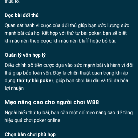
thua lỗ.
Đọc bài đối thủ
Quan sát hành vi cược của đối thủ giúp bạn ước lượng sức
mạnh bài của họ. Kết hợp với thứ tự bài poker, bạn sẽ biết
khi nào nên theo cược, khi nào nên bluff hoặc bỏ bài.
Quản lý vốn hợp lý
Điều chỉnh số tiền cược dựa vào sức mạnh bài và hành vi đối
thủ giúp bảo toàn vốn. Đây là chiến thuật quan trọng khi áp
dụng
thứ tự bài poker
, giúp bạn chơi lâu dài và tối đa hóa
lợi nhuận.
Mẹo nâng cao cho người chơi W88
Ngoài hiểu thứ tự bài, bạn cần một số mẹo nâng cao để tăng
hiệu quả chơi poker online.
Chọn bàn chơi phù hợp