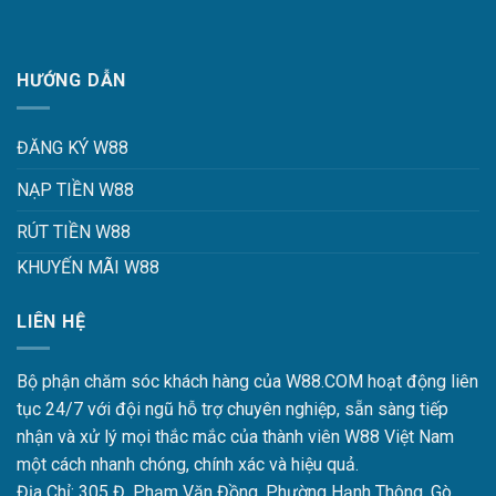
HƯỚNG DẪN
ĐĂNG KÝ W88
NẠP TIỀN W88
RÚT TIỀN W88
KHUYẾN MÃI W88
LIÊN HỆ
Bộ phận chăm sóc khách hàng của W88.COM hoạt động liên
tục 24/7 với đội ngũ hỗ trợ chuyên nghiệp, sẵn sàng tiếp
nhận và xử lý mọi thắc mắc của thành viên W88 Việt Nam
một cách nhanh chóng, chính xác và hiệu quả.
Địa Chỉ: 305 Đ. Phạm Văn Đồng, Phường Hạnh Thông, Gò