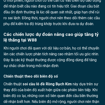
Ở mỗi phiên, người chơi có thể căn cứ vào biên độ dao động
để nhận biết cầu nào đang có tín hiệu tốt. Giai đoạn cầu bắt
đầu ổn định thường là lúc dễ quan sát nhất, giúp hạn chế rủi
ro sai lệch. Đồng thời, người chơi nên theo dõi thêm các cầu
phụ để kiểm tra độ trùng khớp trước khi đưa ra dự đoán.
Các chiến lược dự đoán nâng cao giúp tăng tỷ
lệ thắng tại W88
Khi người chơi đã quen với dữ liệu cơ bản, họ có thể chuyển
lên các chiến lược phân tích nâng cao nhằm tối ưu góc nhìn.
Đây là các kỹ thuật thường được cộng đồng dùng để tăng
sự chắc chắn trong mỗi nhận định.
Chiến thuật theo dõi biên độ số
Chiến thuật
soi cầu lô đề Rồng Bạch Kim
này dựa trên sự
thay đổi của biên độ xuất hiện giữa các phiên liên tiếp. Khi
biên độ co lại, những con số liên quan đến cầu bền thường
dễ nhận biết hơn. Nếu biên độ mở rộng, người chơi nên thận