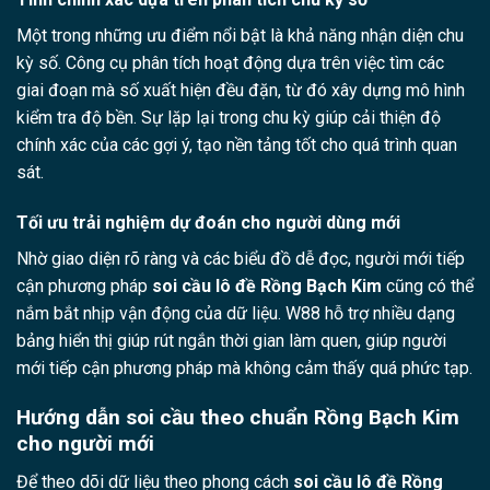
Một trong những ưu điểm nổi bật là khả năng nhận diện chu
kỳ số. Công cụ phân tích hoạt động dựa trên việc tìm các
giai đoạn mà số xuất hiện đều đặn, từ đó xây dựng mô hình
kiểm tra độ bền. Sự lặp lại trong chu kỳ giúp cải thiện độ
chính xác của các gợi ý, tạo nền tảng tốt cho quá trình quan
sát.
Tối ưu trải nghiệm dự đoán cho người dùng mới
Nhờ giao diện rõ ràng và các biểu đồ dễ đọc, người mới tiếp
cận phương pháp
soi cầu lô đề Rồng Bạch Kim
cũng có thể
nắm bắt nhịp vận động của dữ liệu. W88 hỗ trợ nhiều dạng
bảng hiển thị giúp rút ngắn thời gian làm quen, giúp người
mới tiếp cận phương pháp mà không cảm thấy quá phức tạp.
Hướng dẫn soi cầu theo chuẩn Rồng Bạch Kim
cho người mới
Để theo dõi dữ liệu theo phong cách
soi cầu lô đề Rồng