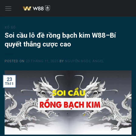
Skip
to
content
XỔ SỐ
Soi cầu lô đề rồng bạch kim W88–Bí
quyết thắng cược cao
POSTED ON
23 THÁNG 11, 2025
BY
NGUYỄN NGỌC ANGEL
23
Th11