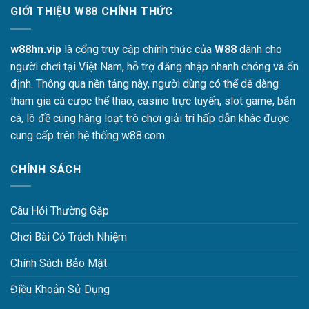
GIỚI THIỆU W88 CHÍNH THỨC
w88hn.vip
là cổng truy cập chính thức của
W88
dành cho
người chơi tại Việt Nam, hỗ trợ đăng nhập nhanh chóng và ổn
định. Thông qua nền tảng này, người dùng có thể dễ dàng
tham gia cá cược thể thao, casino trực tuyến, slot game, bắn
cá, lô đề cùng hàng loạt trò chơi giải trí hấp dẫn khác được
cung cấp trên hệ thống w88.com.
CHÍNH SÁCH
Câu Hỏi Thường Gặp
Chơi Bài Có Trách Nhiệm
Chính Sách Bảo Mật
Điều Khoản Sử Dụng