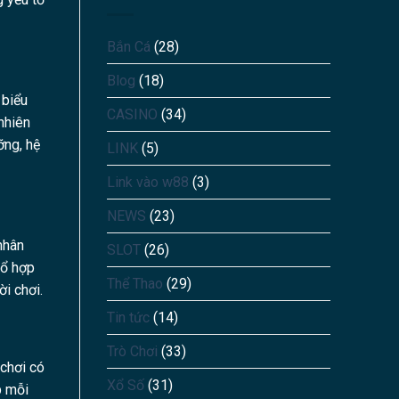
Nành
Cái
Tại
Mỗi
W88
W88
Ngày
Mới
Bắn Cá
(28)
Có
Nhất
Tốt
Blog
(18)
Cho
Sức
 biểu
Khỏe
CASINO
(34)
nhiên
Không?
Giải
ỡng, hệ
LINK
(5)
Đáp
Chi
Link vào w88
(3)
Tiết
NEWS
(23)
nhân
SLOT
(26)
tổ hợp
Thể Thao
(29)
i chơi.
Tin tức
(14)
Trò Chơi
(33)
 chơi có
Xổ Số
(31)
p mỗi