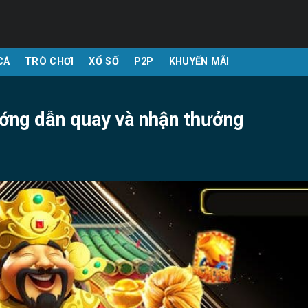
CÁ
TRÒ CHƠI
XỔ SỐ
P2P
KHUYẾN MÃI
ớng dẫn quay và nhận thưởng