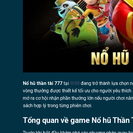
Nổ hũ thần tài 777
tại
W88
đang trở thành lựa chọn n
vòng thưởng được thiết kế tối ưu cho người yêu thích să
mở ra cơ hội nhận phần thưởng lớn nếu người chơi nắ
sách hợp lý trong từng phiên chơi.
Tổng quan về game Nổ hũ Thần 
Trước khi bắt đầu khám phá các phương pháp quay hiệu