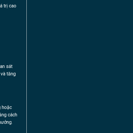
 trị cao
an sát
 và tăng
g hoặc
bằng cách
thưởng.