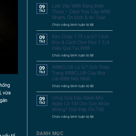
Link Vào W88 Bằng Điện
09
Th2
Thoại – Cách Truy Cập W88
Nhanh, Ổn Định & An Toàn
ở
Chức năng bình luận bị tắt
Link
Vào
Kèo Chấp 1.75 Là Gì? Cách
09
W88
Th2
Đọc & Cách Chơi Kèo 1 3/4
Bằng
Hiệu Quả Tại W88
Điện
ở
Chức năng bình luận bị tắt
Thoại
Kèo
–
Chấp
Cách
W88CLUB Là Gì? Giới Thiệu
09
1.75
Truy
Th2
Trang W88CLUB Của Nhà
Là
Cập
Cái W88 Mới Nhất
Gì?
W88
thống
ở
Chức năng bình luận bị tắt
Cách
Nhanh,
W88CLUB
Đọc
Ổn
í, vừa
Là
&
Định
Uống Sữa Đậu Nành Mỗi
09
ngân
Gì?
Cách
&
Th2
Ngày Có Tốt Cho Sức Khỏe
Giới
Chơi
An
Không? Giải Đáp Chi Tiết
Thiệu
Kèo
Toàn
ở
Chức năng bình luận bị tắt
Trang
1
Uống
W88CLUB
3/4
Sữa
Của
Hiệu
Đậu
Nhà
DANH MỤC
Quả
g yếu tố