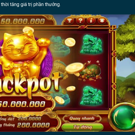
thời tăng giá trị phần thưởng.