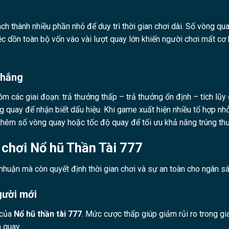
ch thành nhiều phần nhỏ để duy trì thời gian chơi dài. Số vòng qu
ệc dồn toàn bộ vốn vào vài lượt quay lớn khiến người chơi mất cơ
thắng
ồm các giai đoạn: trả thưởng thấp – trả thưởng ổn định – tích lũy
 quay để nhận biết dấu hiệu. Khi game xuất hiện nhiều tổ hợp nhỏ
g thêm số vòng quay hoặc tốc độ quay để tối ưu khả năng trúng th
chơi Nổ hũ Thần Tài 777
huận mà còn quyết định thời gian chơi và sự an toàn cho ngân sá
gười mới
 của
Nổ hũ thần tài 777
. Mức cược thấp giúp giảm rủi ro trong gi
 quay.