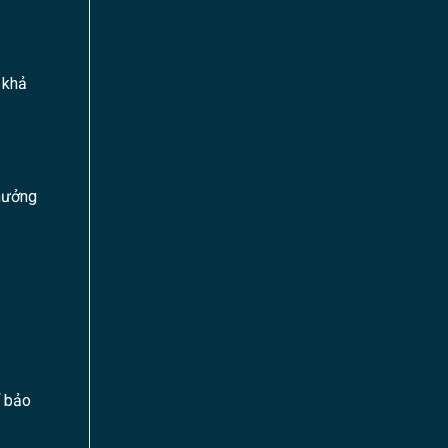
 khả
thưởng
ể bảo