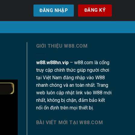
ĐĂNG KÝ
ĐĂNG NHẬP
GIỚI THIỆU W88.COM
w88.w88hn.vip
– w88.com là cổng
truy cập chính thức giúp người chơi
tại Việt Nam đăng nhập vào W88
nhanh chóng và an toàn nhất. Trang
web luôn cập nhật link vào W88 mới
nhất, không bị chặn, đảm bảo kết
nối ổn định trên mọi thiết bị.
BÀI VIẾT MỚI TẠI W88.COM