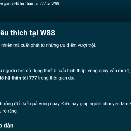
về game Nổ hũ Thần Tài 777 tại W88
êu thích tại W88
 nhiên mà xuất phát từ những ưu điểm vượt trội.
ù người chơi sử dụng thiết bị cấu hình thấp, vòng quay vẫn mượt,
Nổ hũ thần tài 777
trong thời gian dài.
ưởng đến kết quả vòng quay. Điều này giúp người chơi yên tâm 
u rõ ràng.
p dẫn