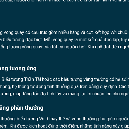
 vòng quay có cấu trúc gồm nhiều hàng và cột, kết hợp với chuỗi
và biểu tượng đặc biệt. Mỗi vòng quay là một kết quả độc lập, tuy 
 tổng lượng vòng quay của tất cả người chơi. Khi quỹ đạt đến ngư
ởng tương ứng
 Biểu tượng Thần Tài hoặc các biểu tượng vàng thường có hệ số 
thắng, hệ thống tự động tính thưởng dựa trên bảng quy định. Các 
ưởng, giúp tăng tốc độ tích lũy và mang lại lợi nhuận lớn cho ngườ
tăng phần thưởng
 thưởng, biểu tượng Wild thay thế và vòng thưởng phụ giúp người
thêm. Khi được kích hoạt đúng thời điểm, những tính năng này giú