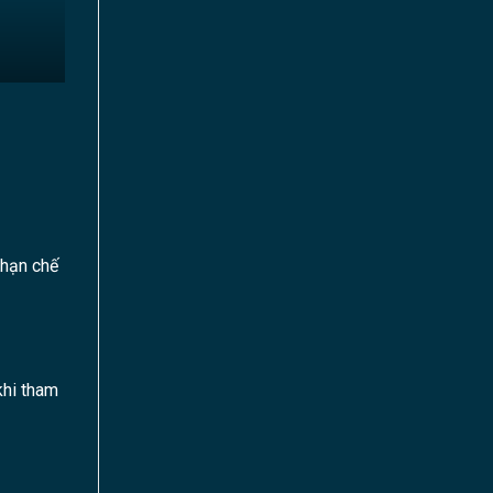
 hạn chế
khi tham