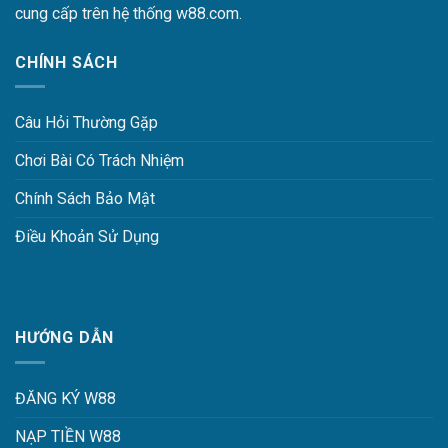
cung cấp trên hệ thống w88.com.
CHÍNH SÁCH
Câu Hỏi Thường Gặp
Chơi Bài Có Trách Nhiệm
Chính Sách Bảo Mật
Điều Khoản Sử Dụng
HƯỚNG DẪN
ĐĂNG KÝ W88
NẠP TIỀN W88