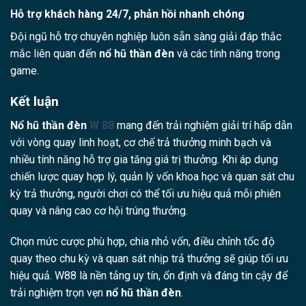
Hỗ trợ khách hàng 24/7, phản hồi nhanh chóng
Đội ngũ hỗ trợ chuyên nghiệp luôn sẵn sàng giải đáp thắc
mắc liên quan đến
nổ hũ thần đèn
và các tính năng trong
game.
Kết luận
Nổ hũ thần đèn
W 88
mang đến trải nghiệm giải trí hấp dẫn
với vòng quay linh hoạt, cơ chế trả thưởng minh bạch và
nhiều tính năng hỗ trợ gia tăng giá trị thưởng. Khi áp dụng
chiến lược quay hợp lý, quản lý vốn khoa học và quan sát chu
kỳ trả thưởng, người chơi có thể tối ưu hiệu quả mỗi phiên
quay và nâng cao cơ hội trúng thưởng.
Chọn mức cược phù hợp, chia nhỏ vốn, điều chỉnh tốc độ
quay theo chu kỳ và quan sát nhịp trả thưởng sẽ giúp tối ưu
hiệu quả. W88 là nền tảng uy tín, ổn định và đáng tin cậy để
trải nghiệm trọn vẹn
nổ hũ thần đèn
.