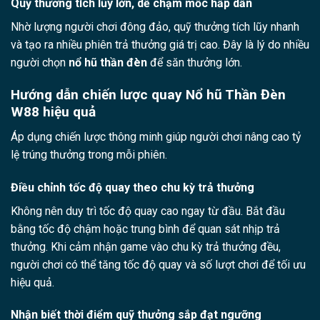
Quỹ thưởng tích lũy lớn, dễ chạm mốc hấp dẫn
Nhờ lượng người chơi đông đảo, quỹ thưởng tích lũy nhanh
và tạo ra nhiều phiên trả thưởng giá trị cao. Đây là lý do nhiều
người chọn
nổ hũ thần đèn
để săn thưởng lớn.
Hướng dẫn chiến lược quay Nổ hũ Thần Đèn
W88 hiệu quả
Áp dụng chiến lược thông minh giúp người chơi nâng cao tỷ
lệ trúng thưởng trong mỗi phiên.
Điều chỉnh tốc độ quay theo chu kỳ trả thưởng
Không nên duy trì tốc độ quay cao ngay từ đầu. Bắt đầu
bằng tốc độ chậm hoặc trung bình để quan sát nhịp trả
thưởng. Khi cảm nhận game vào chu kỳ trả thưởng đều,
người chơi có thể tăng tốc độ quay và số lượt chơi để tối ưu
hiệu quả.
Nhận biết thời điểm quỹ thưởng sắp đạt ngưỡng