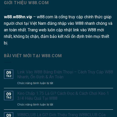
GIỚI THIỆU W88.COM
w88.w88hn.vip
– w88.com là cổng truy cập chính thức giúp
người chơi tại Việt Nam đăng nhập vào W88 nhanh chóng và
an toàn nhất. Trang web luôn cập nhật link vào W88 mới
nhất, không bị chặn, đảm bảo kết nối ổn định trên mọi thiết
bị.
BÀI VIẾT MỚI TẠI W88.COM
Link Vào W88 Bằng Điện Thoại – Cách Truy Cập W88
09
Th2
Nhanh, Ổn Định & An Toàn
ở
Chức năng bình luận bị tắt
Link
Vào
Kèo Chấp 1.75 Là Gì? Cách Đọc & Cách Chơi Kèo 1
09
W88
Th2
3/4 Hiệu Quả Tại W88
Bằng
ở
Chức năng bình luận bị tắt
Điện
Kèo
Thoại
Chấp
W88CLUB Là Gì? Giới Thiệu Trang W88CLUB Của
–
09