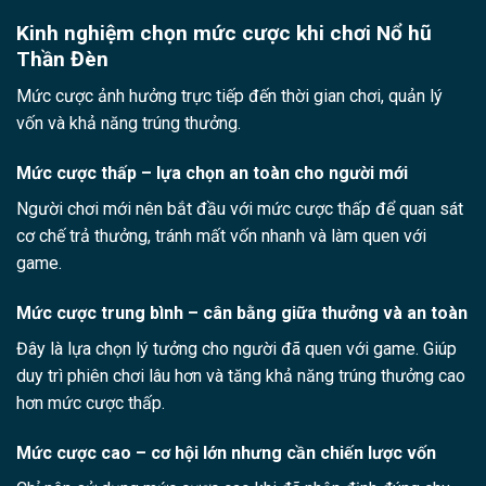
Kinh nghiệm chọn mức cược khi chơi Nổ hũ
Thần Đèn
Mức cược ảnh hưởng trực tiếp đến thời gian chơi, quản lý
vốn và khả năng trúng thưởng.
Mức cược thấp – lựa chọn an toàn cho người mới
Người chơi mới nên bắt đầu với mức cược thấp để quan sát
cơ chế trả thưởng, tránh mất vốn nhanh và làm quen với
game.
Mức cược trung bình – cân bằng giữa thưởng và an toàn
Đây là lựa chọn lý tưởng cho người đã quen với game. Giúp
duy trì phiên chơi lâu hơn và tăng khả năng trúng thưởng cao
hơn mức cược thấp.
Mức cược cao – cơ hội lớn nhưng cần chiến lược vốn