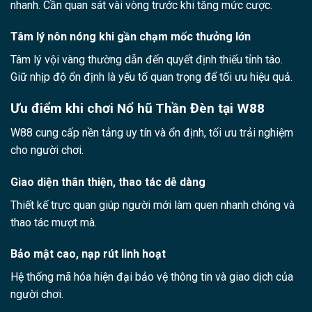
nhanh. Cần quan sát vài vòng trước khi tăng mức cược.
Tâm lý nôn nóng khi gần chạm mốc thưởng lớn
Tâm lý vội vàng thường dẫn đến quyết định thiếu tỉnh táo.
Giữ nhịp độ ổn định là yếu tố quan trọng để tối ưu hiệu quả.
Ưu điểm khi chơi Nổ hũ Thần Đèn tại W88
W88 cung cấp nền tảng uy tín và ổn định, tối ưu trải nghiệm
cho người chơi.
Giao diện thân thiện, thao tác dễ dàng
Thiết kế trực quan giúp người mới làm quen nhanh chóng và
thao tác mượt mà.
Bảo mật cao, nạp rút linh hoạt
Hệ thống mã hóa hiện đại bảo vệ thông tin và giao dịch của
người chơi.