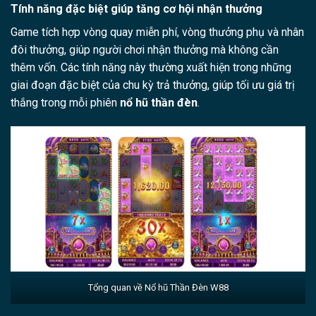
Tính năng đặc biệt giúp tăng cơ hội nhận thưởng
Game tích hợp vòng quay miễn phí, vòng thưởng phụ và nhân
đôi thưởng, giúp người chơi nhận thưởng mà không cần
thêm vốn. Các tính năng này thường xuất hiện trong những
giai đoạn đặc biệt của chu kỳ trả thưởng, giúp tối ưu giá trị
thắng trong mỗi phiên
nổ hũ thần đèn
.
Tổng quan về Nổ hũ Thần Đèn W88