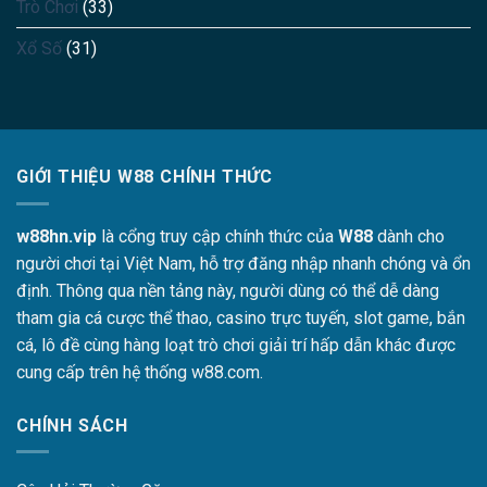
Trò Chơi
(33)
Xổ Số
(31)
GIỚI THIỆU W88 CHÍNH THỨC
w88hn.vip
là cổng truy cập chính thức của
W88
dành cho
người chơi tại Việt Nam, hỗ trợ đăng nhập nhanh chóng và ổn
định. Thông qua nền tảng này, người dùng có thể dễ dàng
tham gia cá cược thể thao, casino trực tuyến, slot game, bắn
cá, lô đề cùng hàng loạt trò chơi giải trí hấp dẫn khác được
cung cấp trên hệ thống w88.com.
CHÍNH SÁCH