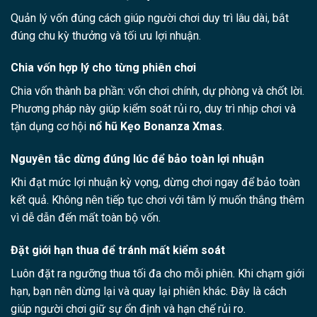
Quản lý vốn đúng cách giúp người chơi duy trì lâu dài, bắt
đúng chu kỳ thưởng và tối ưu lợi nhuận.
Chia vốn hợp lý cho từng phiên chơi
Chia vốn thành ba phần: vốn chơi chính, dự phòng và chốt lời.
Phương pháp này giúp kiểm soát rủi ro, duy trì nhịp chơi và
tận dụng cơ hội
nổ hũ Kẹo Bonanza Xmas
.
Nguyên tắc dừng đúng lúc để bảo toàn lợi nhuận
Khi đạt mức lợi nhuận kỳ vọng, dừng chơi ngay để bảo toàn
kết quả. Không nên tiếp tục chơi với tâm lý muốn thắng thêm
vì dễ dẫn đến mất toàn bộ vốn.
Đặt giới hạn thua để tránh mất kiểm soát
Luôn đặt ra ngưỡng thua tối đa cho mỗi phiên. Khi chạm giới
hạn, bạn nên dừng lại và quay lại phiên khác. Đây là cách
giúp người chơi giữ sự ổn định và hạn chế rủi ro.