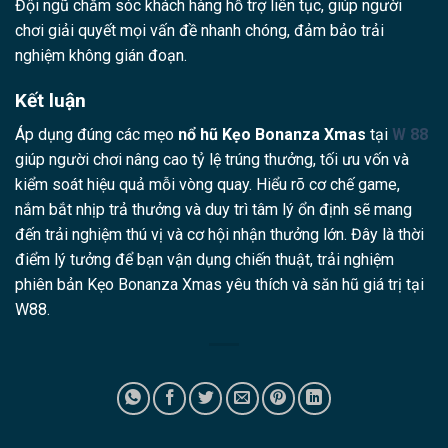
Đội ngũ chăm sóc khách hàng hỗ trợ liên tục, giúp người
chơi giải quyết mọi vấn đề nhanh chóng, đảm bảo trải
nghiệm không gián đoạn.
Kết luận
Áp dụng đúng các mẹo
nổ hũ Kẹo Bonanza Xmas
tại
W 88
giúp người chơi nâng cao tỷ lệ trúng thưởng, tối ưu vốn và
kiểm soát hiệu quả mỗi vòng quay. Hiểu rõ cơ chế game,
nắm bắt nhịp trả thưởng và duy trì tâm lý ổn định sẽ mang
đến trải nghiệm thú vị và cơ hội nhận thưởng lớn. Đây là thời
điểm lý tưởng để bạn vận dụng chiến thuật, trải nghiệm
phiên bản Kẹo Bonanza Xmas yêu thích và săn hũ giá trị tại
W88.