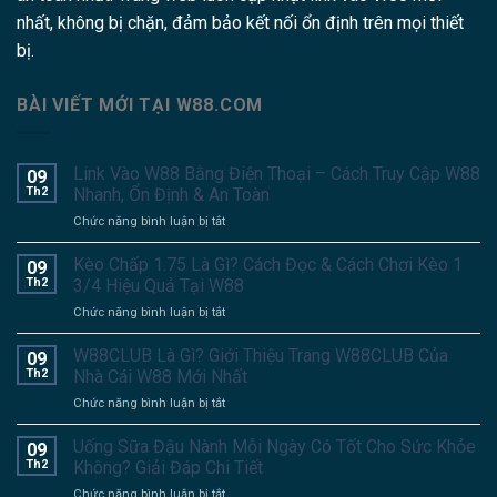
nhất, không bị chặn, đảm bảo kết nối ổn định trên mọi thiết
bị.
BÀI VIẾT MỚI TẠI W88.COM
Link Vào W88 Bằng Điện Thoại – Cách Truy Cập W88
09
Th2
Nhanh, Ổn Định & An Toàn
ở
Chức năng bình luận bị tắt
Link
Vào
Kèo Chấp 1.75 Là Gì? Cách Đọc & Cách Chơi Kèo 1
09
W88
Th2
3/4 Hiệu Quả Tại W88
Bằng
ở
Chức năng bình luận bị tắt
Điện
Kèo
Thoại
Chấp
W88CLUB Là Gì? Giới Thiệu Trang W88CLUB Của
–
09
1.75
Cách
Th2
Nhà Cái W88 Mới Nhất
Là
Truy
ở
Chức năng bình luận bị tắt
Gì?
Cập
W88CLUB
Cách
W88
Là
Uống Sữa Đậu Nành Mỗi Ngày Có Tốt Cho Sức Khỏe
Đọc
09
Nhanh,
Gì?
&
Th2
Không? Giải Đáp Chi Tiết
Ổn
Giới
Cách
Định
ở
Chức năng bình luận bị tắt
Thiệu