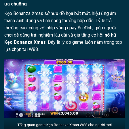
ưa chuộng
Kẹo Bonanza Xmas sở hữu đồ họa bắt mắt, hiệu ứng âm
thanh sinh động và tính năng thưởng hấp dẫn. Tỷ lệ trả
thưởng cao, cùng với nhịp vòng quay ổn định, giúp người
chơi dễ dàng trải nghiệm lâu dài và gia tăng cơ hội
nổ hũ
Kẹo Bonanza Xmas
. Đây là lý do game luôn nằm trong top
lựa chọn tại W88.
Tổng quan game Kẹo Bonanza Xmas W88 cho người mới