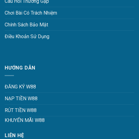
Câu Hỏi Thường Gặp
Chơi Bài Có Trách Nhiệm
Chính Sách Bảo Mật
Điều Khoản Sử Dụng
HƯỚNG DẪN
ĐĂNG KÝ W88
NẠP TIỀN W88
RÚT TIỀN W88
KHUYẾN MÃI W88
LIÊN HỆ