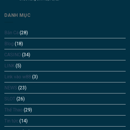
Chơi
&
Uống
Trang
Kèo
An
Sữa
W88CLUB
1
Toàn
Đậu
DANH MỤC
Của
3/4
Nành
Nhà
Hiệu
Mỗi
Cái
Quả
Ngày
W88
Tại
Bắn Cá
(28)
Có
Mới
W88
Tốt
Nhất
Blog
(18)
Cho
Sức
Khỏe
CASINO
(34)
Không?
Giải
LINK
(5)
Đáp
Chi
Link vào w88
(3)
Tiết
NEWS
(23)
SLOT
(26)
Thể Thao
(29)
Tin tức
(14)