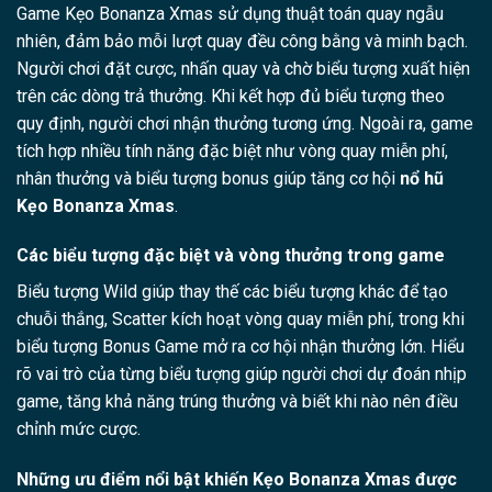
Game Kẹo Bonanza Xmas sử dụng thuật toán quay ngẫu
nhiên, đảm bảo mỗi lượt quay đều công bằng và minh bạch.
Người chơi đặt cược, nhấn quay và chờ biểu tượng xuất hiện
trên các dòng trả thưởng. Khi kết hợp đủ biểu tượng theo
quy định, người chơi nhận thưởng tương ứng. Ngoài ra, game
tích hợp nhiều tính năng đặc biệt như vòng quay miễn phí,
nhân thưởng và biểu tượng bonus giúp tăng cơ hội
nổ hũ
Kẹo Bonanza Xmas
.
Các biểu tượng đặc biệt và vòng thưởng trong game
Biểu tượng Wild giúp thay thế các biểu tượng khác để tạo
chuỗi thắng, Scatter kích hoạt vòng quay miễn phí, trong khi
biểu tượng Bonus Game mở ra cơ hội nhận thưởng lớn. Hiểu
rõ vai trò của từng biểu tượng giúp người chơi dự đoán nhịp
game, tăng khả năng trúng thưởng và biết khi nào nên điều
chỉnh mức cược.
Những ưu điểm nổi bật khiến Kẹo Bonanza Xmas được