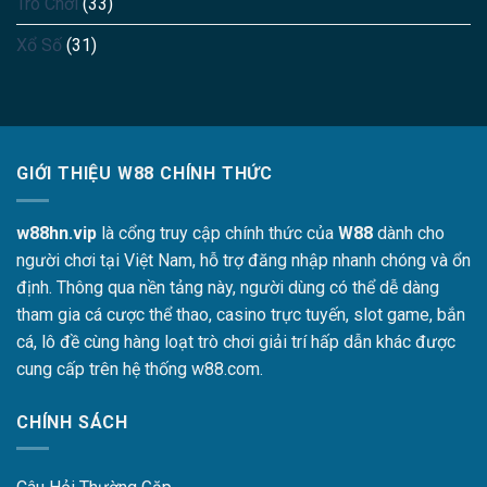
Trò Chơi
(33)
Xổ Số
(31)
GIỚI THIỆU W88 CHÍNH THỨC
w88hn.vip
là cổng truy cập chính thức của
W88
dành cho
người chơi tại Việt Nam, hỗ trợ đăng nhập nhanh chóng và ổn
định. Thông qua nền tảng này, người dùng có thể dễ dàng
tham gia cá cược thể thao, casino trực tuyến, slot game, bắn
cá, lô đề cùng hàng loạt trò chơi giải trí hấp dẫn khác được
cung cấp trên hệ thống w88.com.
CHÍNH SÁCH