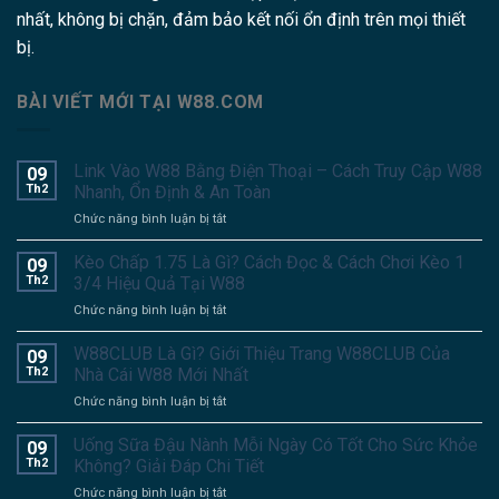
nhất, không bị chặn, đảm bảo kết nối ổn định trên mọi thiết
bị.
BÀI VIẾT MỚI TẠI W88.COM
Link Vào W88 Bằng Điện Thoại – Cách Truy Cập W88
09
Th2
Nhanh, Ổn Định & An Toàn
ở
Chức năng bình luận bị tắt
Link
Vào
Kèo Chấp 1.75 Là Gì? Cách Đọc & Cách Chơi Kèo 1
09
W88
Th2
3/4 Hiệu Quả Tại W88
Bằng
ở
Chức năng bình luận bị tắt
Điện
Kèo
Thoại
Chấp
W88CLUB Là Gì? Giới Thiệu Trang W88CLUB Của
–
09
1.75
Cách
Th2
Nhà Cái W88 Mới Nhất
Là
Truy
ở
Chức năng bình luận bị tắt
Gì?
Cập
W88CLUB
Cách
W88
Là
Uống Sữa Đậu Nành Mỗi Ngày Có Tốt Cho Sức Khỏe
Đọc
09
Nhanh,
Gì?
&
Th2
Không? Giải Đáp Chi Tiết
Ổn
Giới
Cách
Định
ở
Chức năng bình luận bị tắt
Thiệu
Chơi