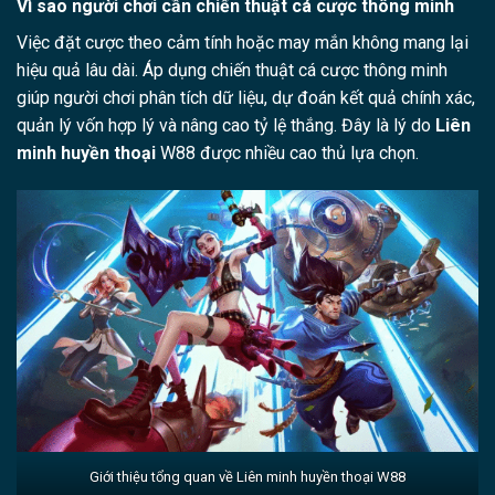
Vì sao người chơi cần chiến thuật cá cược thông minh
Việc đặt cược theo cảm tính hoặc may mắn không mang lại
hiệu quả lâu dài. Áp dụng chiến thuật cá cược thông minh
giúp người chơi phân tích dữ liệu, dự đoán kết quả chính xác,
quản lý vốn hợp lý và nâng cao tỷ lệ thắng. Đây là lý do
Liên
minh huyền thoại
W88 được nhiều cao thủ lựa chọn.
Giới thiệu tổng quan về Liên minh huyền thoại W88