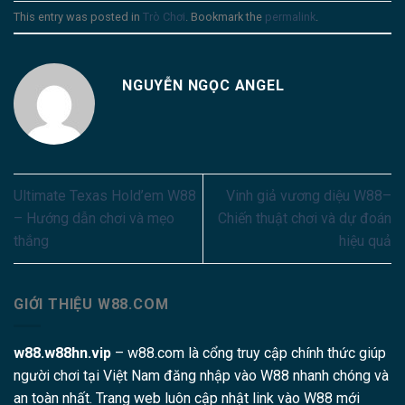
This entry was posted in
Trò Chơi
. Bookmark the
permalink
.
NGUYỄN NGỌC ANGEL
Ultimate Texas Hold’em W88
Vinh giả vương diệu W88–
– Hướng dẫn chơi và mẹo
Chiến thuật chơi và dự đoán
thắng
hiệu quả
GIỚI THIỆU W88.COM
w88.w88hn.vip
– w88.com là cổng truy cập chính thức giúp
người chơi tại Việt Nam đăng nhập vào W88 nhanh chóng và
an toàn nhất. Trang web luôn cập nhật link vào W88 mới