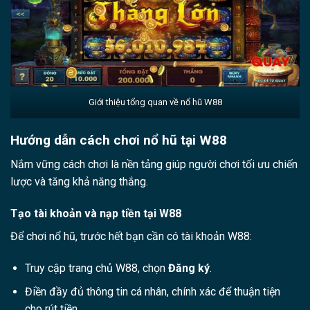
Giới thiệu tổng quan về nổ hũ W88
Hướng dẫn cách chơi nổ hũ tại W88
Nắm vững cách chơi là nền tảng giúp người chơi tối ưu chiến
lược và tăng khả năng thắng.
Tạo tài khoản và nạp tiền tại W88
Để chơi nổ hũ, trước hết bạn cần có tài khoản W88:
Truy cập trang chủ W88, chọn
Đăng ký
.
Điền đầy đủ thông tin cá nhân, chính xác để thuận tiện
cho rút tiền.