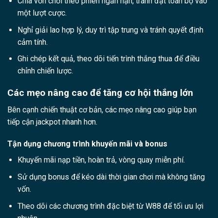
Chia vốn chơi theo phiên ngắn hạn, tránh đặt toàn bộ vào
một lượt cược.
Nghỉ giải lao hợp lý, duy trì tập trung và tránh quyết định
cảm tính.
Ghi chép kết quả, theo dõi tiến trình thắng thua để điều
chỉnh chiến lược.
Các mẹo nâng cao để tăng cơ hội thắng lớn
Bên cạnh chiến thuật cơ bản, các mẹo nâng cao giúp bạn
tiếp cận jackpot nhanh hơn.
Tận dụng chương trình khuyến mãi và bonus
Khuyến mãi nạp tiền, hoàn trả, vòng quay miễn phí.
Sử dụng bonus để kéo dài thời gian chơi mà không tăng
vốn.
Theo dõi các chương trình đặc biệt từ W88 để tối ưu lợi