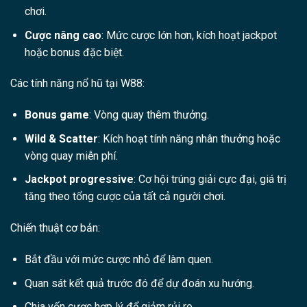
chơi.
Cược nâng cao
: Mức cược lớn hơn, kích hoạt jackpot
hoặc bonus đặc biệt.
Các tính năng nổ hũ tại W88:
Bonus game
: Vòng quay thêm thưởng.
Wild & Scatter
: Kích hoạt tính năng nhân thưởng hoặc
vòng quay miễn phí.
Jackpot progressive
: Cơ hội trúng giải cực đại, giá trị
tăng theo tổng cược của tất cả người chơi.
Chiến thuật cơ bản:
Bắt đầu với mức cược nhỏ để làm quen.
Quan sát kết quả trước đó để dự đoán xu hướng.
Chia vốn cược hợp lý để giảm rủi ro.