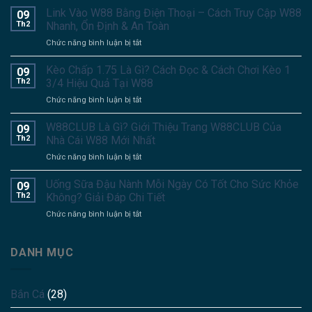
Link Vào W88 Bằng Điện Thoại – Cách Truy Cập W88
09
Th2
Nhanh, Ổn Định & An Toàn
ở
Chức năng bình luận bị tắt
Link
Vào
Kèo Chấp 1.75 Là Gì? Cách Đọc & Cách Chơi Kèo 1
09
W88
Th2
3/4 Hiệu Quả Tại W88
Bằng
ở
Chức năng bình luận bị tắt
Điện
Kèo
Thoại
Chấp
W88CLUB Là Gì? Giới Thiệu Trang W88CLUB Của
–
09
1.75
Cách
Th2
Nhà Cái W88 Mới Nhất
Là
Truy
ở
Chức năng bình luận bị tắt
Gì?
Cập
W88CLUB
Cách
W88
Là
Uống Sữa Đậu Nành Mỗi Ngày Có Tốt Cho Sức Khỏe
Đọc
09
Nhanh,
Gì?
&
Th2
Không? Giải Đáp Chi Tiết
Ổn
Giới
Cách
Định
ở
Chức năng bình luận bị tắt
Thiệu
Chơi
&
Uống
Trang
Kèo
An
Sữa
W88CLUB
1
Toàn
Đậu
DANH MỤC
Của
3/4
Nành
Nhà
Hiệu
Mỗi
Cái
Quả
Ngày
W88
Tại
Bắn Cá
(28)
Có
Mới
W88
Tốt
Nhất