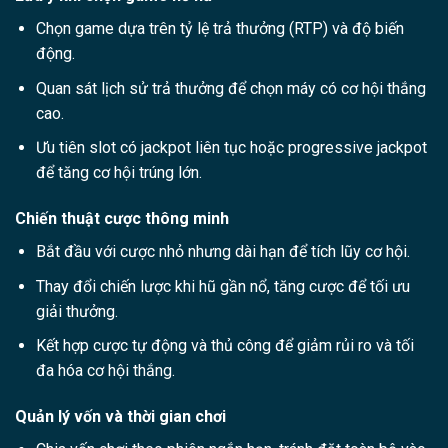
Chọn game dựa trên tỷ lệ trả thưởng (RTP) và độ biến
động.
Quan sát lịch sử trả thưởng để chọn máy có cơ hội thắng
cao.
Ưu tiên slot có jackpot liên tục hoặc progressive jackpot
để tăng cơ hội trúng lớn.
Chiến thuật cược thông minh
Bắt đầu với cược nhỏ nhưng dài hạn để tích lũy cơ hội.
Thay đổi chiến lược khi hũ gần nổ, tăng cược để tối ưu
giải thưởng.
Kết hợp cược tự động và thủ công để giảm rủi ro và tối
đa hóa cơ hội thắng.
Quản lý vốn và thời gian chơi