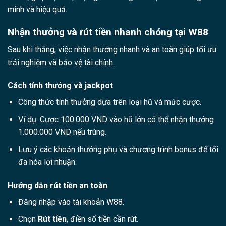
minh và hiệu quả.
Nhận thưởng và rút tiền nhanh chóng tại W88
Sau khi thắng, việc nhận thưởng nhanh và an toàn giúp tối ưu
trải nghiệm và bảo vệ tài chính.
Cách tính thưởng và jackpot
Công thức tính thưởng dựa trên loại hũ và mức cược.
Ví dụ: Cược 100.000 VND vào hũ lớn có thể nhận thưởng
1.000.000 VND nếu trúng.
Lưu ý các khoản thưởng phụ và chương trình bonus để tối
đa hóa lợi nhuận.
Hướng dẫn rút tiền an toàn
Đăng nhập vào tài khoản W88.
Chọn
Rút tiền
, điền số tiền cần rút.