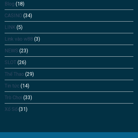
Blog
(18)
Cho
Sức
Khỏe
CASINO
(34)
Không?
Giải
LINK
(5)
Đáp
Chi
Link vào w88
(3)
Tiết
NEWS
(23)
SLOT
(26)
Thể Thao
(29)
Tin tức
(14)
Trò Chơi
(33)
Xổ Số
(31)