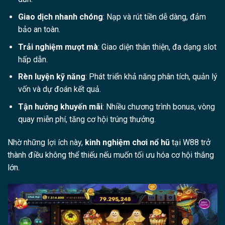
Giao dịch nhanh chóng
: Nạp và rút tiền dễ dàng, đảm
bảo an toàn.
Trải nghiệm mượt mà
: Giao diện thân thiện, đa dạng slot
hấp dẫn.
Rèn luyện kỹ năng
: Phát triển khả năng phân tích, quản lý
vốn và dự đoán kết quả.
Tận hưởng khuyến mãi
: Nhiều chương trình bonus, vòng
quay miễn phí, tăng cơ hội trúng thưởng.
Nhờ những lợi ích này,
kinh nghiệm chơi nổ hũ
tại W88 trở
thành điều không thể thiếu nếu muốn tối ưu hóa cơ hội thắng
lớn.