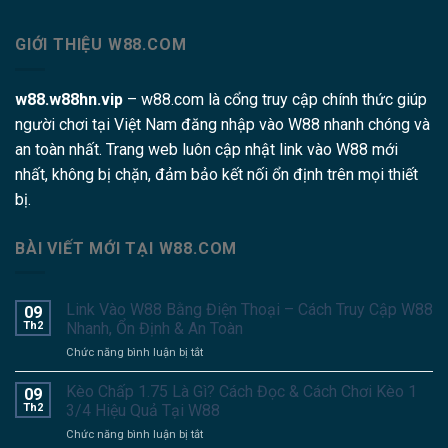
GIỚI THIỆU W88.COM
w88.w88hn.vip
– w88.com là cổng truy cập chính thức giúp
người chơi tại Việt Nam đăng nhập vào W88 nhanh chóng và
an toàn nhất. Trang web luôn cập nhật link vào W88 mới
nhất, không bị chặn, đảm bảo kết nối ổn định trên mọi thiết
bị.
BÀI VIẾT MỚI TẠI W88.COM
Link Vào W88 Bằng Điện Thoại – Cách Truy Cập W88
09
Th2
Nhanh, Ổn Định & An Toàn
ở
Chức năng bình luận bị tắt
Link
Vào
Kèo Chấp 1.75 Là Gì? Cách Đọc & Cách Chơi Kèo 1
09
W88
Th2
3/4 Hiệu Quả Tại W88
Bằng
ở
Chức năng bình luận bị tắt
Điện