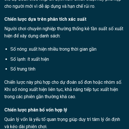
cho người mới vì dễ áp dụng và hạn chế rủi ro.
Chiến lược dựa trên phân tích xác suất
Người chơi chuyên nghiệp thường thống kê tần suất số xuất
hiện để xây dựng danh sách:
Số nóng: xuất hiện nhiều trong thời gian gần
Số lạnh: ít xuất hiện
Số trung tính
Chiến lược này phù hợp cho dự đoán số đơn hoặc nhóm số.
Khi số nóng xuất hiện liên tục, khả năng tiếp tục xuất hiện
trong các phiên gần thường khá cao.
Chiến lược phân bổ vốn hợp lý
Quản lý vốn là yếu tố quan trọng giúp duy trì tâm lý ổn định
và kéo dài phiên chơi.