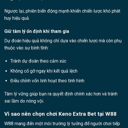
Ngược lại, phiên biến động mạnh khiến chiến lược khó phát
huy hiệu quả.
Giữ tâm lý ổn định khi tham gia
Dự đoán hiệu quả không chỉ dựa vào chiến lược mà còn phụ
thuộc vào sự bình tĩnh:
Tránh dự đoán theo cảm xúc
Không cố gỡ ngay khi kết quả lệch
Điều chỉnh vốn linh hoạt theo tình hình
Tâm lý vững giúp bạn ra quyết định chính xác hơn và tránh
sai lầm do nóng vội.
Vì sao nên chọn chơi Keno Extra Bet tại W88
W88 mang đến một môi trường lý tưởng để người chơi tiếp