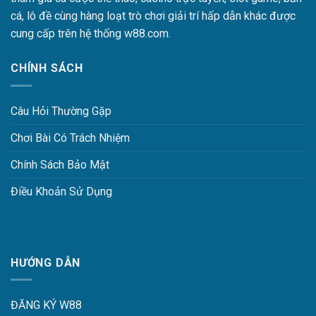
cá, lô đề cùng hàng loạt trò chơi giải trí hấp dẫn khác được
cung cấp trên hệ thống w88.com.
CHÍNH SÁCH
Câu Hỏi Thường Gặp
Chơi Bài Có Trách Nhiệm
Chính Sách Bảo Mật
Điều Khoản Sử Dụng
HƯỚNG DẪN
ĐĂNG KÝ W88