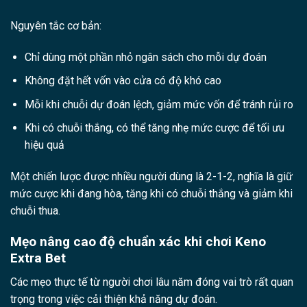
Nguyên tắc cơ bản:
Chỉ dùng một phần nhỏ ngân sách cho mỗi dự đoán
Không đặt hết vốn vào cửa có độ khó cao
Mỗi khi chuỗi dự đoán lệch, giảm mức vốn để tránh rủi ro
Khi có chuỗi thắng, có thể tăng nhẹ mức cược để tối ưu
hiệu quả
Một chiến lược được nhiều người dùng là 2-1-2, nghĩa là giữ
mức cược khi đang hòa, tăng khi có chuỗi thắng và giảm khi
chuỗi thua.
Mẹo nâng cao độ chuẩn xác khi chơi Keno
Extra Bet
Các mẹo thực tế từ người chơi lâu năm đóng vai trò rất quan
trọng trong việc cải thiện khả năng dự đoán.