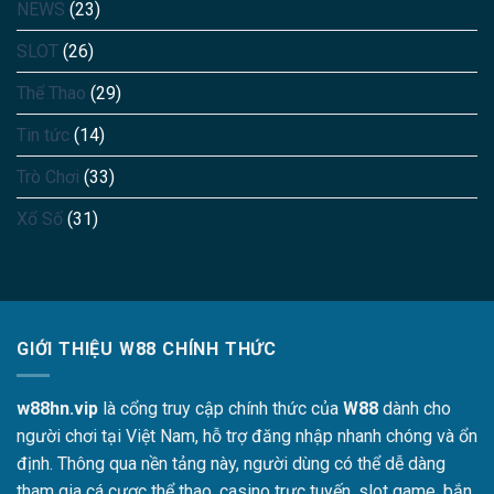
NEWS
(23)
SLOT
(26)
Thể Thao
(29)
Tin tức
(14)
Trò Chơi
(33)
Xổ Số
(31)
GIỚI THIỆU W88 CHÍNH THỨC
w88hn.vip
là cổng truy cập chính thức của
W88
dành cho
người chơi tại Việt Nam, hỗ trợ đăng nhập nhanh chóng và ổn
định. Thông qua nền tảng này, người dùng có thể dễ dàng
tham gia cá cược thể thao, casino trực tuyến, slot game, bắn