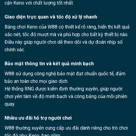
cận Keno với chất lượng tốt nhất.
Giao diện trực quan và tốc độ xử lý nhanh
Bảng chơi Keno của W88 có thiết kế rõ ràng, hiển thị kết quả
sắc nét, tốc độ mượt mà và phù hợp cho bất kỳ thiết bị nào.
Điều này giúp người chơi dễ theo dõi và dự đoán nhịp số
chính xác.
Bảo mật thông tin và kết quả minh bạch
W88 sử dụng công nghệ bảo mật đạt chuẩn quốc tế, đảm
bảo an toàn cho mọi giao dịch.
Hệ thống RNG được kiểm định thường xuyên, giúp người
chơi yên tâm về độ minh bạch và công bằng của mỗi phiên
quay.
Nhiều ưu đãi hỗ trợ người chơi
W88 thường xuyên cung cấp ưu đãi dành riêng cho trò chơi
tốc độ như Keno, bao gồm: