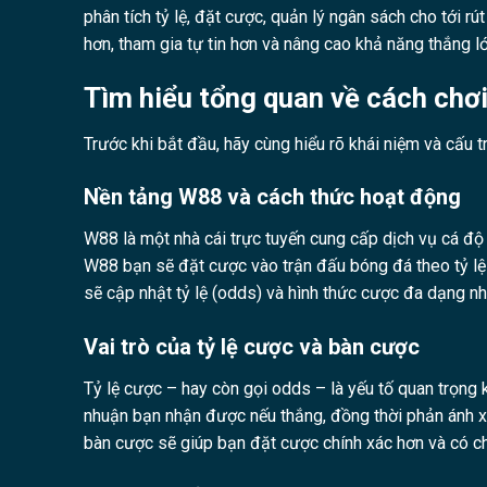
phân tích tỷ lệ, đặt cược, quản lý ngân sách cho tới r
hơn, tham gia tự tin hơn và nâng cao khả năng thắng lớ
Tìm hiểu tổng quan về cách chơ
Trước khi bắt đầu, hãy cùng hiểu rõ khái niệm và cấu t
Nền tảng W88 và cách thức hoạt động
W88 là một nhà cái trực tuyến cung cấp dịch vụ cá độ 
W88 bạn sẽ đặt cược vào trận đấu bóng đá theo tỷ lệ 
sẽ cập nhật tỷ lệ (odds) và hình thức cược đa dạng nh
Vai trò của tỷ lệ cược và bàn cược
Tỷ lệ cược – hay còn gọi odds – là yếu tố quan trọng 
nhuận bạn nhận được nếu thắng, đồng thời phản ánh xá
bàn cược sẽ giúp bạn đặt cược chính xác hơn và có ch