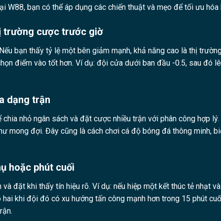
ại W88, bạn có thể áp dụng các chiến thuật và mẹo để tối ưu hóa 
ị trường cược trước giờ
Nếu bạn thấy tỷ lệ một bên giảm mạnh, khả năng cao là thị trườn
ọn điểm vào tốt hơn. Ví dụ: đội cửa dưới ban đầu -0.5, sau đó lê
a dạng trận
ể chia nhỏ ngân sách và đặt cược nhiều trận với phân công hợp lý.
như mong đợi. Đây cũng là cách chơi cá độ bóng đá thông minh, bi
hụ hoặc phút cuối
à đặt khi thấy tín hiệu rõ. Ví dụ: nếu hiệp một kết thúc tẻ nhạt v
 hai khi đội đó có xu hướng tấn công mạnh hơn trong 15 phút cuố
rận.