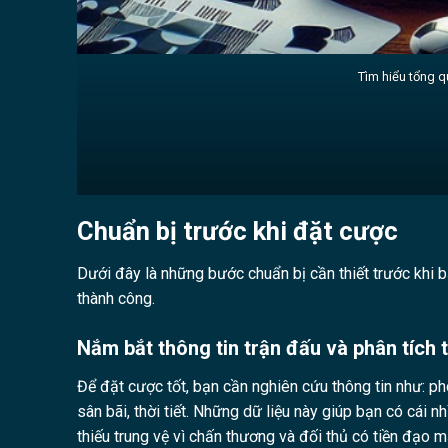
Tìm hiểu tổng q
Chuẩn bị trước khi đặt cược
Dưới đây là những bước chuẩn bị cần thiết trước khi 
thành công.
Nắm bắt thông tin trận đấu và phân tích 
Để đặt cược tốt, bạn cần nghiên cứu thông tin như: pho
sân bãi, thời tiết. Những dữ liệu này giúp bạn có cái 
thiếu trung vệ vì chấn thương và đối thủ có tiền đạo 