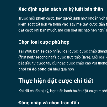
Xác định ngân sách và kỷ luật bản thân
Trước mỗi phiên cược, hãy quyết định một khoản vốn 
kiểm soát tốt hơn và tránh việc say mê đặt cược dẫn tới
đặt cược khi bạn muốn, mà còn biết lúc nào nên nghỉ, 
Chọn loại cược phù hợp
Tại W88 bạn sẽ gặp nhiều loại cược: cược chấp (handic
(first half/second half), cược trực tiếp (live). Mỗi l
bắt đầu từ cược tài/xỉu hoặc cược chấp cao với thông
chơi cá độ bóng đá
hiệu quả hơn.
Thực hiện đặt cược chi tiết
Khi đã chuẩn bị kỹ, bạn tiến hành bước đặt cược – ph
Đăng nhập và chọn trận đấu