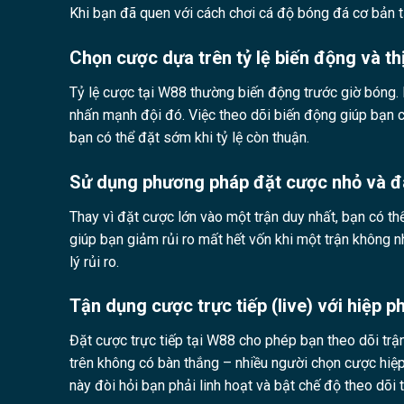
Khi bạn đã quen với cách chơi cá độ bóng đá cơ bản t
Chọn cược dựa trên tỷ lệ biến động và th
Tỷ lệ cược tại W88 thường biến động trước giờ bóng. 
nhấn mạnh đội đó. Việc theo dõi biến động giúp bạn ch
bạn có thể đặt sớm khi tỷ lệ còn thuận.
Sử dụng phương pháp đặt cược nhỏ và đ
Thay vì đặt cược lớn vào một trận duy nhất, bạn có th
giúp bạn giảm rủi ro mất hết vốn khi một trận không 
lý rủi ro.
Tận dụng cược trực tiếp (live) với hiệp p
Đặt cược trực tiếp tại W88 cho phép bạn theo dõi trận v
trên không có bàn thắng – nhiều người chọn cược hiệp
này đòi hỏi bạn phải linh hoạt và bật chế độ theo dõi t