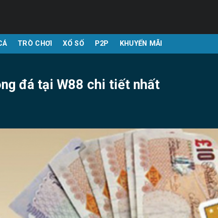
CÁ
TRÒ CHƠI
XỔ SỐ
P2P
KHUYẾN MÃI
g đá tại W88 chi tiết nhất