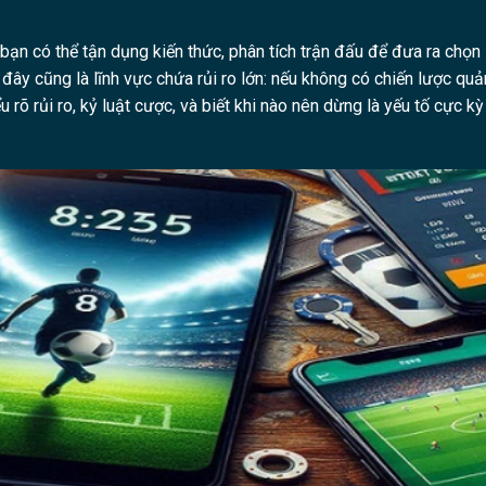
 bạn có thể tận dụng kiến thức, phân tích trận đấu để đưa ra chọn
đây cũng là lĩnh vực chứa rủi ro lớn: nếu không có chiến lược quả
iểu rõ rủi ro, kỷ luật cược, và biết khi nào nên dừng là yếu tố cực k