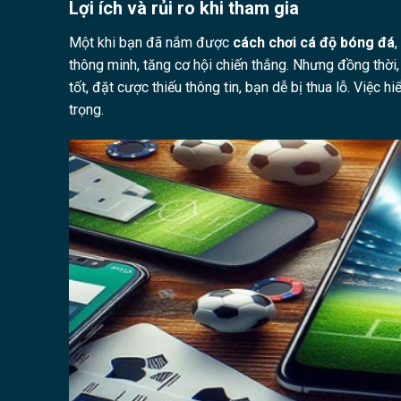
Lợi ích và rủi ro khi tham gia
Một khi bạn đã nắm được
cách chơi cá độ bóng đá
,
thông minh, tăng cơ hội chiến thắng. Nhưng đồng thời, 
tốt, đặt cược thiếu thông tin, bạn dễ bị thua lỗ. Việc h
trọng.