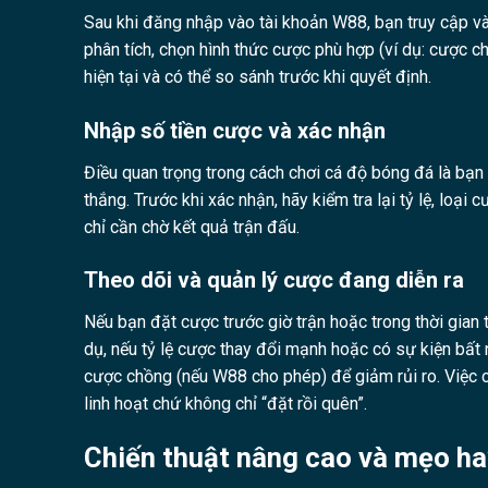
Sau khi đăng nhập vào tài khoản W88, bạn truy cập v
phân tích, chọn hình thức cược phù hợp (ví dụ: cược c
hiện tại và có thể so sánh trước khi quyết định.
Nhập số tiền cược và xác nhận
Điều quan trọng trong cách chơi cá độ bóng đá là bạn
thắng. Trước khi xác nhận, hãy kiểm tra lại tỷ lệ, loại
chỉ cần chờ kết quả trận đấu.
Theo dõi và quản lý cược đang diễn ra
Nếu bạn đặt cược trước giờ trận hoặc trong thời gian tr
dụ, nếu tỷ lệ cược thay đổi mạnh hoặc có sự kiện bất
cược chồng (nếu W88 cho phép) để giảm rủi ro. Việc 
linh hoạt chứ không chỉ “đặt rồi quên”.
Chiến thuật nâng cao và mẹo ha