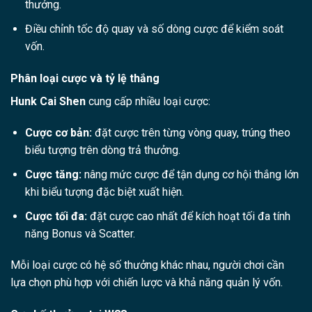
thưởng.
Điều chỉnh tốc độ quay và số dòng cược để kiểm soát
vốn.
Phân loại cược và tỷ lệ thắng
Hunk Cai Shen
cung cấp nhiều loại cược:
Cược cơ bản:
đặt cược trên từng vòng quay, trúng theo
biểu tượng trên dòng trả thưởng.
Cược tăng:
nâng mức cược để tận dụng cơ hội thắng lớn
khi biểu tượng đặc biệt xuất hiện.
Cược tối đa:
đặt cược cao nhất để kích hoạt tối đa tính
năng Bonus và Scatter.
Mỗi loại cược có hệ số thưởng khác nhau, người chơi cần
lựa chọn phù hợp với chiến lược và khả năng quản lý vốn.