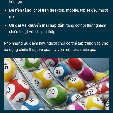
liên tục.
Đa nền tảng:
chơi trên desktop, mobile, tablet đều mượt
mà.
Ưu đãi và khuyến mãi hấp dẫn:
tăng cơ hội thử nghiệm
chiến thuật với chi phí thấp.
Nhờ những ưu điểm này, người chơi có thể tập trung vào việc
áp dụng chiến thuật và quản lý vốn một cách hiệu quả.