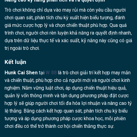
Trò chơi không chỉ dựa vào may rủi mà còn yêu cầu người
chơi quan sát, phân tích chu kỳ xuất hiện biểu tượng, đánh
giá mức cược hợp lý và chọn chiến thuật phù hợp. Qua quá
trình chơi, người chơi rèn luyện khả năng ra quyết định nhanh,
dựa trên dữ liệu thực tế và xác suất, kỹ năng này cũng có giá
trị ngoài trò chơi.
Kết luận
Hunk Cai Shen
tại
W 88
là trò chơi giải trí kết hợp may mắn
và chiến thuật, phù hợp cho cả người mới và người chơi kinh
nghiệm. Nắm vững luật chơi, áp dụng chiến thuật hiệu quả,
quản lý vốn thông minh và tận dụng phương pháp đặt cược
hợp lý sẽ giúp người chơi tối đa hóa lợi nhuận và nâng cao tỷ
lệ thắng. Bằng cách kết hợp quan sát, phân tích chu kỳ biểu
tượng và áp dụng phương pháp cược khoa học, mỗi phiên
chơi đều có thể trở thành cơ hội chiến thắng thực sự.