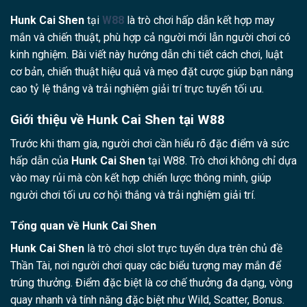
Hunk Cai Shen
tại
W88
là trò chơi hấp dẫn kết hợp may
mắn và chiến thuật, phù hợp cả người mới lẫn người chơi có
kinh nghiệm. Bài viết này hướng dẫn chi tiết cách chơi, luật
cơ bản, chiến thuật hiệu quả và mẹo đặt cược giúp bạn nâng
cao tỷ lệ thắng và trải nghiệm giải trí trực tuyến tối ưu.
Giới thiệu về Hunk Cai Shen tại W88
Trước khi tham gia, người chơi cần hiểu rõ đặc điểm và sức
hấp dẫn của
Hunk Cai Shen
tại W88. Trò chơi không chỉ dựa
vào may rủi mà còn kết hợp chiến lược thông minh, giúp
người chơi tối ưu cơ hội thắng và trải nghiệm giải trí.
Tổng quan về Hunk Cai Shen
Hunk Cai Shen
là trò chơi slot trực tuyến dựa trên chủ đề
Thần Tài, nơi người chơi quay các biểu tượng may mắn để
trúng thưởng. Điểm đặc biệt là cơ chế thưởng đa dạng, vòng
quay nhanh và tính năng đặc biệt như Wild, Scatter, Bonus.