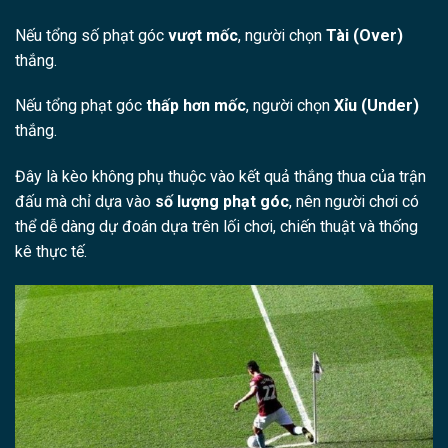
Nếu tổng số phạt góc
vượt mốc
, người chọn
Tài (Over)
thắng.
Nếu tổng phạt góc
thấp hơn mốc
, người chọn
Xỉu (Under)
thắng.
Đây là kèo không phụ thuộc vào kết quả thắng thua của trận
đấu mà chỉ dựa vào
số lượng phạt góc
, nên người chơi có
thể dễ dàng dự đoán dựa trên lối chơi, chiến thuật và thống
kê thực tế.