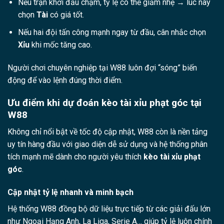
Nếu trận khởi đầu chậm, tỷ lệ có thể giảm nhẹ → lúc này
chọn
Tài
có giá tốt.
Nếu hai đội tấn công mạnh ngay từ đầu, cân nhắc chọn
Xỉu
khi mốc tăng cao.
Người chơi chuyên nghiệp tại W88 luôn đợi “sóng” biến
động để vào lệnh đúng thời điểm.
Ưu điểm khi dự đoán kèo tài xỉu phạt góc tại
W88
Không chỉ nổi bật về tốc độ cập nhật, W88 còn là nền tảng
uy tín hàng đầu với giao diện dễ sử dụng và hệ thống phân
tích mạnh mẽ dành cho người yêu thích
kèo tài xỉu phạt
góc
.
Cập nhật tỷ lệ nhanh và minh bạch
Hệ thống W88 đồng bộ dữ liệu trực tiếp từ các giải đấu lớn
như Ngoại Hạng Anh, La Liga, Serie A… giúp tỷ lệ luôn chính