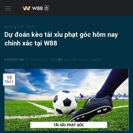
Skip
to
content
NEWS
,
THỂ THAO
Dự đoán kèo tài xỉu phạt góc hôm nay
chính xác tại W88
POSTED ON
15 THÁNG 11, 2025
BY
NGUYỄN NGỌC ANGEL
15
Th11