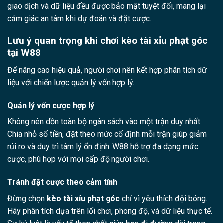
giao dịch và dữ liệu đều được bảo mật tuyệt đối, mang lại
cảm giác an tâm khi dự đoán và đặt cược.
Lưu ý quan trọng khi chơi kèo tài xỉu phạt góc
tại W88
Để nâng cao hiệu quả, người chơi nên kết hợp phân tích dữ
liệu với chiến lược quản lý vốn hợp lý.
Quản lý vốn cược hợp lý
Không nên dồn toàn bộ ngân sách vào một trận duy nhất.
Chia nhỏ số tiền, đặt theo mức cố định mỗi trận giúp giảm
rủi ro và duy trì tâm lý ổn định. W88 hỗ trợ đa dạng mức
cược, phù hợp với mọi cấp độ người chơi.
Tránh đặt cược theo cảm tính
Đừng chọn
kèo tài xỉu phạt góc
chỉ vì yêu thích đội bóng.
Hãy phân tích dựa trên lối chơi, phong độ, và dữ liệu thực tế.