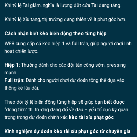
Khi tỷ lệ Tài giảm, nghĩa là lượng đặt cửa Tài đang tăng.
Khi tỷ lệ Xỉu tăng, thị trường đang thiên về ít phạt góc hơn.
Cách nhận biết kèo biến động theo từng hiệp
W88 cung cấp cả kèo hiệp 1 và full trận, giúp người chơi linh
hoạt chiến lược.
Hiệp 1:
Thường dành cho các đội tấn công sớm, pressing
mạnh.
Full trận:
Dành cho người chơi dự đoán tổng thể dựa vào
thống kê lâu dài.
Theo dõi tỷ lệ biến động từng hiệp sẽ giúp bạn biết được
“dòng tiền” thị trường đang đổ về đâu – yếu tố cực kỳ quan
trọng trong dự đoán chính xác
kèo tài xỉu phạt góc
.
Kinh nghiệm dự đoán kèo tài xỉu phạt góc từ chuyên gia