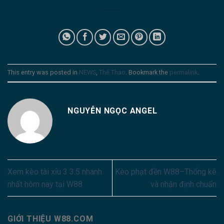
This entry was posted in
NEWS
,
Thể Thao
. Bookmark the
permalink
.
NGUYỄN NGỌC ANGEL
Xem kèo tài xỉu 3 3.5 nhanh
Kèo phạt đền W88–Thống kê
nhất hôm nay tại W88
và nhận định chuẩn
GIỚI THIỆU W88.COM