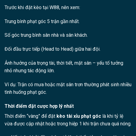
Trước khi đặt kèo tại W88, nên xem:
Trung bình phạt góc 5 trận gần nhất.
Số góc trung bình sân nhà và sân khách.
Đối đầu trực tiếp (Head to Head) giữa hai đội.
Ảnh hưởng của trọng tài, thời tiết, mặt sân – yếu tố tưởng
nhỏ nhưng tác động lớn.
Ví dụ: Trận có mưa hoặc mặt sân trơn thường phát sinh nhiều
tình huống phạt góc.
Thời điểm đặt cược hợp lý nhất
Thời điểm “vàng” để đặt
kèo tài xỉu phạt góc
là khi tỷ lệ
vừa được cập nhật hoặc trong hiệp 1 khi trận chưa quá nóng.