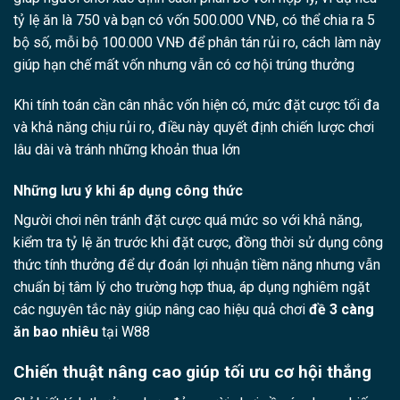
tỷ lệ ăn là 750 và bạn có vốn 500.000 VNĐ, có thể chia ra 5
bộ số, mỗi bộ 100.000 VNĐ để phân tán rủi ro, cách làm này
giúp hạn chế mất vốn nhưng vẫn có cơ hội trúng thưởng
Khi tính toán cần cân nhắc vốn hiện có, mức đặt cược tối đa
và khả năng chịu rủi ro, điều này quyết định chiến lược chơi
lâu dài và tránh những khoản thua lớn
Những lưu ý khi áp dụng công thức
Người chơi nên tránh đặt cược quá mức so với khả năng,
kiểm tra tỷ lệ ăn trước khi đặt cược, đồng thời sử dụng công
thức tính thưởng để dự đoán lợi nhuận tiềm năng nhưng vẫn
chuẩn bị tâm lý cho trường hợp thua, áp dụng nghiêm ngặt
các nguyên tắc này giúp nâng cao hiệu quả chơi
đề 3 càng
ăn bao nhiêu
tại W88
Chiến thuật nâng cao giúp tối ưu cơ hội thắng