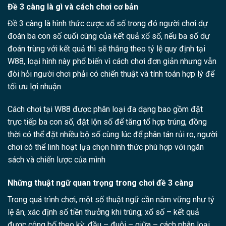
Đề 3 càng là gì và cách chơi cơ bản
Đề 3 càng là hình thức cược xổ số trong đó người chơi dự
đoán ba con số cuối cùng của kết quả xổ số, nếu ba số dự
đoán trùng với kết quả thì sẽ thắng theo tỷ lệ quy định tại
W88, loại hình này phổ biến vì cách chơi đơn giản nhưng vẫn
đòi hỏi người chơi phải có chiến thuật và tính toán hợp lý để
tối ưu lợi nhuận
Cách chơi tại W88 được phân loại đa dạng bao gồm đặt
trực tiếp ba con số, đặt lộn số để tăng tổ hợp trúng, đồng
thời có thể đặt nhiều bộ số cùng lúc để phân tán rủi ro, người
chơi có thể linh hoạt lựa chọn hình thức phù hợp với ngân
sách và chiến lược của mình
Những thuật ngữ quan trọng trong chơi đề 3 càng
Trong quá trình chơi, một số thuật ngữ cần nắm vững như tỷ
lệ ăn, xác định số tiền thưởng khi trúng; xổ số – kết quả
được công bố theo kỳ; đầu – đuôi – giữa – cách phân loại