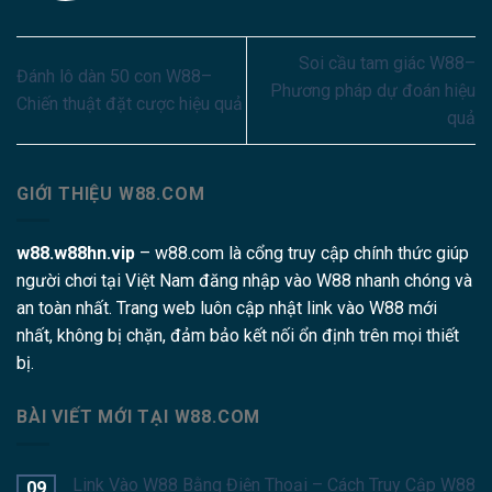
Soi cầu tam giác W88–
Đánh lô dàn 50 con W88–
Phương pháp dự đoán hiệu
Chiến thuật đặt cược hiệu quả
quả
GIỚI THIỆU W88.COM
w88.w88hn.vip
– w88.com là cổng truy cập chính thức giúp
người chơi tại Việt Nam đăng nhập vào W88 nhanh chóng và
an toàn nhất. Trang web luôn cập nhật link vào W88 mới
nhất, không bị chặn, đảm bảo kết nối ổn định trên mọi thiết
bị.
BÀI VIẾT MỚI TẠI W88.COM
Link Vào W88 Bằng Điện Thoại – Cách Truy Cập W88
09