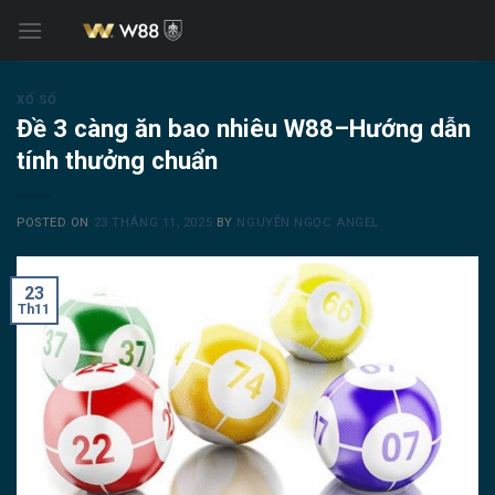
Skip
to
content
XỔ SỐ
Đề 3 càng ăn bao nhiêu W88–Hướng dẫn
tính thưởng chuẩn
POSTED ON
23 THÁNG 11, 2025
BY
NGUYỄN NGỌC ANGEL
23
Th11