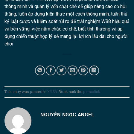
thông minh và quản lý vốn chặt chẽ sẽ giúp nâng cao cơ hội
thắng, luôn áp dụng kiến thức một cách thông minh, tuân thủ
kỷ luật cược và kiểm soát rủi ro để trải nghiệm W88 hiệu quả
và bền vững, việc nắm chắc cơ chế, biết tính thưởng và áp
dụng chiến thuật hợp lý sẽ mang lại lợi ích lâu dài cho người
chơi
This entry was posted in
Xổ Số
. Bookmark the
permalink
.
NGUYỄN NGỌC ANGEL