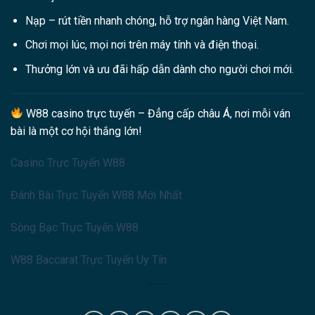
Nạp – rút tiền nhanh chóng, hỗ trợ ngân hàng Việt Nam.
Chơi mọi lúc, mọi nơi trên máy tính và điện thoại.
Thưởng lớn và ưu đãi hấp dẫn dành cho người chơi mới.
W88 casino trực tuyến – Đẳng cấp châu Á, nơi mỗi ván
bài là một cơ hội thắng lớn!
Casino Trực Tuyến W88
Đánh Bài Trực Tuyến W88 Mới Nhất
Sòng Bạc Trực Tuyến W88
W88 Baccarat Trực Tuyến Uy Tín