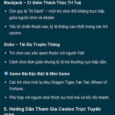
Blackjack – 21 Điểm Thách Thức Trí Tuệ
Còn gọi là “Xì Dách” – một trò chơi đối kháng trực tiếp
giữa người chơi và dealer.
Yếu tố chiến thuật cao, tỷ lệ thắng cao nhất trong các trò
casino.
Sicbo – Tài Xỉu Truyền Thống
Trò chơi xúc xắc quen thuộc với người Việt.
Cách chơi đơn giản nhưng tỷ lệ trả thưởng cực hấp dẫn.
Game Bài Đặc Biệt & Mini Game
Các trò chơi mới lạ như Dragon Tiger, Fan Tan, Wheel of
Fortune…
Phù hợp với người chơi thích sự mới mẻ và tốc độ nhanh.
5. Hướng Dẫn Tham Gia Casino Trực Tuyến