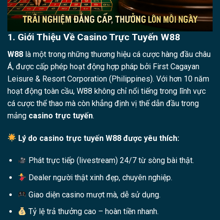
1. Giới Thiệu Về Casino Trực Tuyến W88
W88
là một trong những thương hiệu cá cược hàng đầu châu
Á, được cấp phép hoạt động hợp pháp bởi First Cagayan
Leisure & Resort Corporation (Philippines). Với hơn 10 năm
hoạt động toàn cầu, W88 không chỉ nổi tiếng trong lĩnh vực
cá cược thể thao mà còn khẳng định vị thế dẫn đầu trong
mảng
casino trực tuyến
.
Lý do casino trực tuyến W88 được yêu thích:
Phát trực tiếp (livestream) 24/7 từ sòng bài thật.
Dealer người thật xinh đẹp, chuyên nghiệp.
Giao diện casino mượt mà, dễ sử dụng.
Tỷ lệ trả thưởng cao – hoàn tiền nhanh.