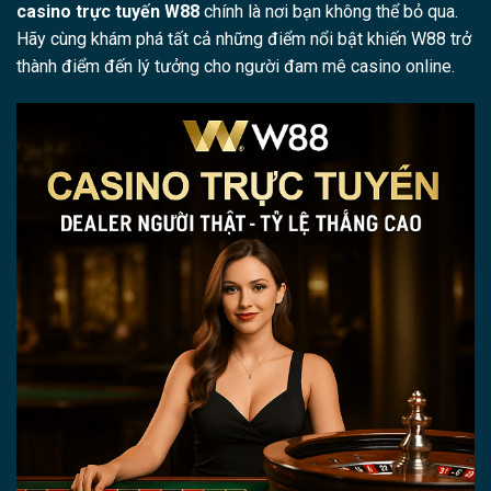
casino trực tuyến W88
chính là nơi bạn không thể bỏ qua.
Hãy cùng khám phá tất cả những điểm nổi bật khiến W88 trở
thành điểm đến lý tưởng cho người đam mê casino online.