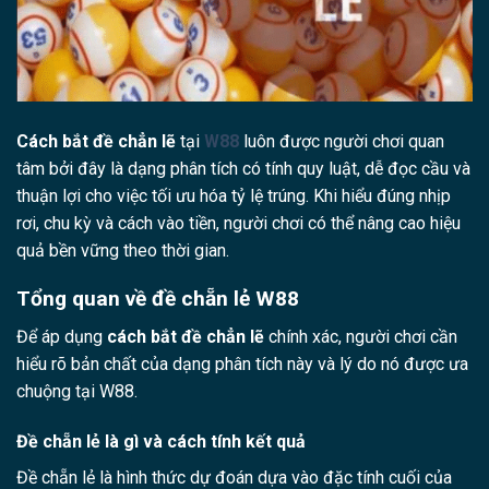
Cách bắt đề chẳn lẽ
tại
W88
luôn được người chơi quan
tâm bởi đây là dạng phân tích có tính quy luật, dễ đọc cầu và
thuận lợi cho việc tối ưu hóa tỷ lệ trúng. Khi hiểu đúng nhịp
rơi, chu kỳ và cách vào tiền, người chơi có thể nâng cao hiệu
quả bền vững theo thời gian.
Tổng quan về đề chẵn lẻ W88
Để áp dụng
cách bắt đề chẳn lẽ
chính xác, người chơi cần
hiểu rõ bản chất của dạng phân tích này và lý do nó được ưa
chuộng tại W88.
Đề chẵn lẻ là gì và cách tính kết quả
Đề chẵn lẻ là hình thức dự đoán dựa vào đặc tính cuối của