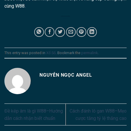
cùng W88.
This entry was posted in
Xổ Số
. Bookmark the
permalink
.
NGUYỄN NGỌC ANGEL
Đề kép âm là gì W88–Hướng
Cách đánh lô gan W88–Mẹo
dẫn cách nhận biết chuẩn
cược tăng tỷ lệ thắng cao