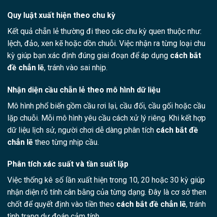
Quy luật xuất hiện theo chu kỳ
Kết quả chẵn lẻ thường đi theo các chu kỳ quen thuộc như:
lệch, đảo, xen kẽ hoặc dồn chuỗi. Việc nhận ra từng loại chu
kỳ giúp bạn xác định đúng giai đoạn để áp dụng
cách bắt
đề chẳn lẽ
, tránh vào sai nhịp.
Nhận diện cầu chẵn lẻ theo mô hình dữ liệu
Mô hình phổ biến gồm cầu rơi lại, cầu đối, cầu gối hoặc cầu
lặp chuỗi. Mỗi mô hình yêu cầu cách xử lý riêng. Khi kết hợp
dữ liệu lịch sử, người chơi dễ dàng phân tích
cách bắt đề
chẳn lẽ
theo từng nhịp cầu.
Phân tích xác suất và tần suất lặp
Việc thống kê số lần xuất hiện trong 10, 20 hoặc 30 kỳ giúp
nhận diện rõ tính cân bằng của từng dạng. Đây là cơ sở then
chốt để quyết định vào tiền theo
cách bắt đề chẳn lẽ
, tránh
tình trạng dự đoán cảm tính.