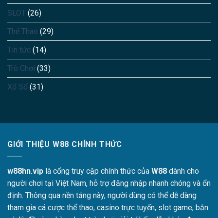
SLOT
(26)
Thể Thao
(29)
Tin tức
(14)
Trò Chơi
(33)
Xổ Số
(31)
GIỚI THIỆU W88 CHÍNH THỨC
w88hn.vip
là cổng truy cập chính thức của
W88
dành cho
người chơi tại Việt Nam, hỗ trợ đăng nhập nhanh chóng và ổn
định. Thông qua nền tảng này, người dùng có thể dễ dàng
tham gia cá cược thể thao, casino trực tuyến, slot game, bắn