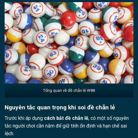
Tổng quan về đề chẵn lẻ W88
Nguyên tắc quan trọng khi soi đề chẵn lẻ
Trước khi áp dụng
cách bắt đề chẳn lẽ
, có một số nguyên
tắc người chơi cần nắm để giữ tính ổn định và hạn chế sai
lệch.