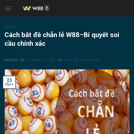
Skip
to
content
XỔ SỐ
Cách bắt đề chẵn lẻ W88–Bí quyết soi
cầu chính xác
POSTED ON
23 THÁNG 11, 2025
BY
NGUYỄN NGỌC ANGEL
23
Th11