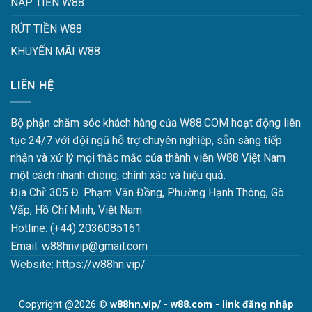
NẠP TIỀN W88
RÚT TIỀN W88
KHUYẾN MÃI W88
LIÊN HỆ
Bộ phận chăm sóc khách hàng của W88.COM hoạt động liên
tục 24/7 với đội ngũ hỗ trợ chuyên nghiệp, sẵn sàng tiếp
nhận và xử lý mọi thắc mắc của thành viên W88 Việt Nam
một cách nhanh chóng, chính xác và hiệu quả.
Địa Chỉ: 305 Đ. Phạm Văn Đồng, Phường Hạnh Thông, Gò
Vấp, Hồ Chí Minh, Việt Nam
Hotline: (+44) 2036085161
Email: w88hnvip@gmail.com
Website: https://w88hn.vip/
Copyright @2026 ©
w88hn.vip/ - w88.com - link đăng nhập