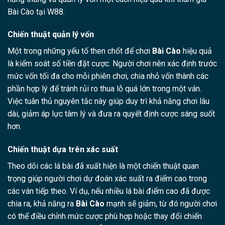
Bài Cào tại W88.
Chiến thuật quản lý vốn
Một trong những yếu tố then chốt để chơi
Bài Cào
hiệu quả
là kiểm soát số tiền đặt cược. Người chơi nên xác định trước
mức vốn tối đa cho mỗi phiên chơi, chia nhỏ vốn thành các
phần hợp lý để tránh rủi ro thua lỗ quá lớn trong một ván.
Việc tuân thủ nguyên tắc này giúp duy trì khả năng chơi lâu
dài, giảm áp lực tâm lý và đưa ra quyết định cược sáng suốt
hơn.
Chiến thuật dựa trên xác suất
Theo dõi các lá bài đã xuất hiện là một chiến thuật quan
trọng giúp người chơi dự đoán xác suất ra điểm cao trong
các ván tiếp theo. Ví dụ, nếu nhiều lá bài điểm cao đã được
chia ra, khả năng ra
Bài Cào
mạnh sẽ giảm, từ đó người chơi
có thể điều chỉnh mức cược phù hợp hoặc thay đổi chiến