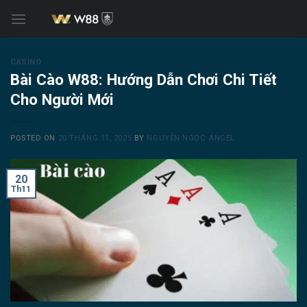
Skip
to
content
CASINO
Bài Cào W88: Hướng Dẫn Chơi Chi Tiết
Cho Người Mới
POSTED ON
20 THÁNG 11, 2025
BY
NGUYỄN NGỌC ANGEL
20
Th11