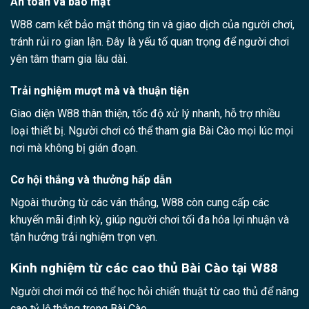
An toàn và bảo mật
W88 cam kết bảo mật thông tin và giao dịch của người chơi,
tránh rủi ro gian lận. Đây là yếu tố quan trọng để người chơi
yên tâm tham gia lâu dài.
Trải nghiệm mượt mà và thuận tiện
Giao diện W88 thân thiện, tốc độ xử lý nhanh, hỗ trợ nhiều
loại thiết bị. Người chơi có thể tham gia Bài Cào mọi lúc mọi
nơi mà không bị gián đoạn.
Cơ hội thắng và thưởng hấp dẫn
Ngoài thưởng từ các ván thắng, W88 còn cung cấp các
khuyến mãi định kỳ, giúp người chơi tối đa hóa lợi nhuận và
tận hưởng trải nghiệm trọn vẹn.
Kinh nghiệm từ các cao thủ Bài Cào tại W88
Người chơi mới có thể học hỏi chiến thuật từ cao thủ để nâng
cao tỷ lệ thắng trong Bài Cào.