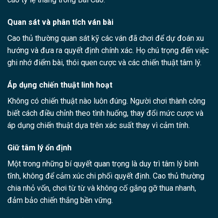
Quan sát và phân tích ván bài
Cao thủ thường quan sát kỹ các ván đã chơi để dự đoán xu
hướng và đưa ra quyết định chính xác. Họ chú trọng đến việc
ghi nhớ điểm bài, thói quen cược và các chiến thuật tâm lý.
Áp dụng chiến thuật linh hoạt
Không có chiến thuật nào luôn đúng. Người chơi thành công
biết cách điều chỉnh theo tình huống, thay đổi mức cược và
áp dụng chiến thuật dựa trên xác suất thay vì cảm tính.
Giữ tâm lý ổn định
Một trong những bí quyết quan trọng là duy trì tâm lý bình
tĩnh, không để cảm xúc chi phối quyết định. Cao thủ thường
chia nhỏ vốn, chơi từ từ và không cố gắng gỡ thua nhanh,
đảm bảo chiến thắng bền vững.