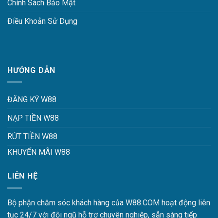
Chính Sách Bảo Mật
Điều Khoản Sử Dụng
HƯỚNG DẪN
ĐĂNG KÝ W88
NẠP TIỀN W88
RÚT TIỀN W88
KHUYẾN MÃI W88
LIÊN HỆ
Bộ phận chăm sóc khách hàng của W88.COM hoạt động liên
tục 24/7 với đội ngũ hỗ trợ chuyên nghiệp, sẵn sàng tiếp