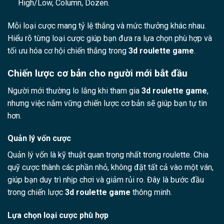
High/Low, Column, Dozen.
Mỗi loại cược mang tỷ lệ thắng và mức thưởng khác nhau.
Hiểu rõ từng loại cược giúp bạn đưa ra lựa chọn phù hợp và
tối ưu hóa cơ hội chiến thắng trong
3d roulette game
.
Chiến lược cơ bản cho người mới bắt đầu
Người mới thường lo lắng khi tham gia
3d roulette game
,
nhưng việc nắm vững chiến lược cơ bản sẽ giúp bạn tự tin
hơn.
Quản lý vốn cược
Quản lý vốn là kỹ thuật quan trọng nhất trong roulette. Chia
quỹ cược thành các phần nhỏ, không đặt tất cả vào một ván,
giúp bạn duy trì nhịp chơi và giảm rủi ro. Đây là bước đầu
trong chiến lược
3d roulette game
thông minh.
Lựa chọn loại cược phù hợp