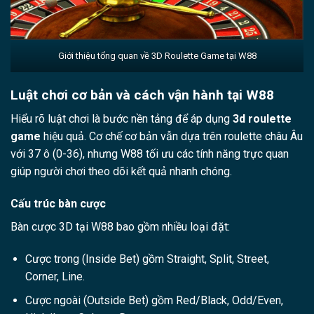
Giới thiệu tổng quan về 3D Roulette Game tại W88
Luật chơi cơ bản và cách vận hành tại W88
Hiểu rõ luật chơi là bước nền tảng để áp dụng
3d roulette
game
hiệu quả. Cơ chế cơ bản vẫn dựa trên roulette châu Âu
với 37 ô (0-36), nhưng W88 tối ưu các tính năng trực quan
giúp người chơi theo dõi kết quả nhanh chóng.
Cấu trúc bàn cược
Bàn cược 3D tại W88 bao gồm nhiều loại đặt:
Cược trong (Inside Bet) gồm Straight, Split, Street,
Corner, Line.
Cược ngoài (Outside Bet) gồm Red/Black, Odd/Even,