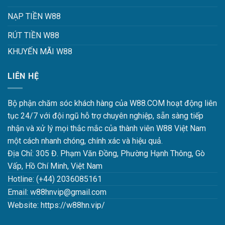
NẠP TIỀN W88
RÚT TIỀN W88
KHUYẾN MÃI W88
LIÊN HỆ
Bộ phận chăm sóc khách hàng của W88.COM hoạt động liên
tục 24/7 với đội ngũ hỗ trợ chuyên nghiệp, sẵn sàng tiếp
nhận và xử lý mọi thắc mắc của thành viên W88 Việt Nam
một cách nhanh chóng, chính xác và hiệu quả.
Địa Chỉ: 305 Đ. Phạm Văn Đồng, Phường Hạnh Thông, Gò
Vấp, Hồ Chí Minh, Việt Nam
Hotline: (+44) 2036085161
Email: w88hnvip@gmail.com
Website: https://w88hn.vip/