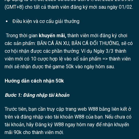
(GMT+8) cho tất cả thành viên đăng ký mới sau ngày 01/02.
Điều kiện và cơ cấu giải thưởng
Trong thời gian
khuyến mãi,
thành viên mới đăng ký chơi
các sản phẩm: BẮN CÁ ĂN XU, BẮN CÁ ĐỔI THƯỞNG, sẽ có
cơ hội nhận được các phần thưởng: Ví dụ Ngày 3/3 thành
viên mới có 10 cược hợp lệ vào số sản phẩm => thành viên
mới sẽ nhận được thẻ game 50k vào ngày hôm sau.
Hướng dẫn cách nhận 50k
Bước 1: Đăng nhập tài khoản
Trước tiên, bạn cần truy cập trang web W88 bằng liên kết ở
trên và đăng nhập vào tài khoản W88 của bạn. Nếu chưa có
tài khoản, hãy Đăng ký W88 ngay hôm nay để nhận khuyến
mãi 90k cho thành viên mới.