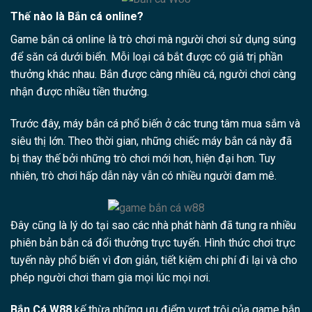
Thế nào là Bắn cá online?
Game bắn cá online là trò chơi mà người chơi sử dụng súng
để săn cá dưới biển. Mỗi loại cá bắt được có giá trị phần
thưởng khác nhau. Bắn được càng nhiều cá, người chơi càng
nhận được nhiều tiền thưởng.
Trước đây, máy bắn cá phổ biến ở các trung tâm mua sắm và
siêu thị lớn. Theo thời gian, những chiếc máy bắn cá này đã
bị thay thế bởi những trò chơi mới hơn, hiện đại hơn. Tuy
nhiên, trò chơi hấp dẫn này vẫn có nhiều người đam mê.
Đây cũng là lý do tại sao các nhà phát hành đã tung ra nhiều
phiên bản bắn cá đổi thưởng trực tuyến. Hình thức chơi trực
tuyến này phổ biến vì đơn giản, tiết kiệm chi phí đi lại và cho
phép người chơi tham gia mọi lúc mọi nơi.
Bắn Cá W88
kế thừa những ưu điểm vượt trội của game bắn