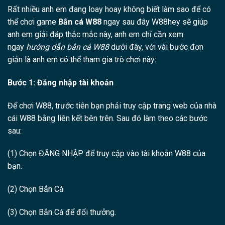
Rất nhiều anh em đang loay hoay không biết làm sao để có
thể chơi game
Bắn cá W88
ngay sau đây W88hey sẽ giúp
anh em giải đáp thắc mắc này, anh em chỉ cần xem
ngay
hướng dẵn bắn cá W88
dưới đây, với vài bước đơn
giản là anh em có thể tham gia trò chơi này:
Bước 1: Đăng nhập tài khoản
Để chơi W88, trước tiên bạn phải truy cập trang web của nhà
cái W88 bằng liên kết bên trên. Sau đó làm theo các bước
sau:
(1) Chọn ĐĂNG NHẬP để truy cập vào tài khoản W88 của
bạn.
(2) Chọn Bắn Cá.
(3) Chọn Bắn Cá để đổi thưởng.