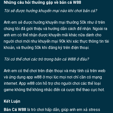
Những câu hỏi thưởng gặp về bắn cá W88
Tôi sẽ được hưởng khuyến mại nào khi chơi bắn cá?
Anh em sẽ được hưởng khuyến mại thưởng 50k như ở trên
chúng tôi đã giới thiệu và hướng dẫn cách để nhận. Ngoài ra
anh em có thể nhận được khuyến mãi khác nữa dành cho
người chơi mới như khuyến mại 90k khi xác thực thông tin tài
khoản, và thưởng 50k khi đăng ký trên điện thoại.
Tôi có thể chơi các trò trong bắn cá W88 ở đâu?
Anh em có thể chơi trên điện thoại và máy tính cả trên web
và ứng dụng app w88 ở mọi lúc mọi nơi chỉ cần có mạng
internet. App w88 còn hỗ trợ cho người chơi các thể loại
game không thể không nhắc đến cá cược thể thao cực hot.
Kết Luận
Bắn Cá W88
là trò chơi hấp dẫn, giúp anh em xả stress