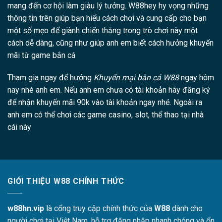
mang đến cơ hội làm giàu lý tưởng. W88hey hy vọng những
thông tin trên giúp bạn hiểu cách chơi và cung cấp cho bạn
một số mẹo để giành chiến thắng trong trò chơi này một
cách dễ dàng, cũng như giúp anh em biết cách hưởng khuyến
mãi từ game bắn cá
Tham gia ngay để hưởng
Khuyến mại bắn cá W88
ngay hôm
nay nhé anh em. Nếu anh em chưa có tài khoản hãy đăng ký
để nhận khuyến mãi 90k vào tài khoản ngay nhé. Ngoài ra
anh em có thể chơi các game casino, slot, thể thao tại nhà
cái này
GIỚI THIỆU W88 CHÍNH THỨC
w88hn.vip
là cổng truy cập chính thức của
W88
dành cho
người chơi tại Việt Nam, hỗ trợ đăng nhập nhanh chóng và ổn