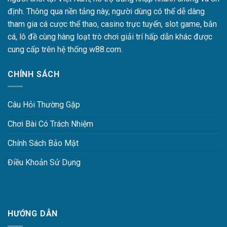
định. Thông qua nền tảng này, người dùng có thể dễ dàng
tham gia cá cược thể thao, casino trực tuyến, slot game, bắn
cá, lô đề cùng hàng loạt trò chơi giải trí hấp dẫn khác được
cung cấp trên hệ thống w88.com.
CHÍNH SÁCH
Câu Hỏi Thường Gặp
Chơi Bài Có Trách Nhiệm
Chính Sách Bảo Mật
Điều Khoản Sử Dụng
HƯỚNG DẪN